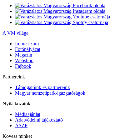
A VM világa
Impresszum
Fotópályázat
Magazin
Webshop
Fajbook
Partnereink
Támogatóink és partnereink
Magyar nemzetipark-igazgatóságok
Nyilatkozatok
Médiaajánlat
Adatvédelmi tájékoztató
ÁSZF
Kövess minket