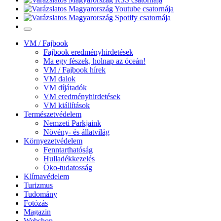
VM / Fajbook
Fajbook eredményhirdetések
Ma egy fészek, holnap az óceán!
VM / Fajbook hírek
VM dalok
VM díjátadók
VM eredményhirdetések
VM kiállítások
Természetvédelem
Nemzeti Parkjaink
Növény- és állatvilág
Környezetvédelem
Fenntarthatóság
Hulladékkezelés
Öko-tudatosság
Klímavédelem
Turizmus
Tudomány
Fotózás
Magazin
Webshop