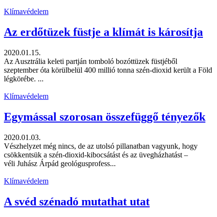
Klímavédelem
Az erdőtüzek füstje a klímát is károsítja
2020.01.15.
Az Ausztrália keleti partján tomboló bozóttüzek füstjéből
szeptember óta körülbelül 400 millió tonna szén-dioxid került a Föld
légkörébe. ...
Klímavédelem
Egymással szorosan összefüggő tényezők
2020.01.03.
Vészhelyzet még nincs, de az utolsó pillanatban vagyunk, hogy
csökkentsük a szén-dioxid-kibocsátást és az üvegházhatást –
véli Juhász Árpád geológusprofess...
Klímavédelem
A svéd szénadó mutathat utat