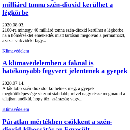
milliárd tonna szén-dioxid kerülhet a
légkörbe
2020.08.03.
2100-ra mintegy 40 milliárd tonna szén-dioxid kerülhet a légkörbe,
ha a hőmérséklet-emelkedés miatt tartósan megolvad a permafroszt,
azaz a sarkvidéki fagy...
Klímavédelem
A klímavédelemben a fáknál is
hatékonyabb fegyvert jelentenek a gyepek
2020.07.14.
A fák több szén-dioxidot köthetnek meg, a gyepek
megkötőképessége viszont stabilabb, mivel nagy része megmarad a
talajban anélkül, hogy tűz, szárazság vagy...
Klímavédelem
Páratlan mértékben csökkent a szén-
dioxid-kibocsátás az Egyesült