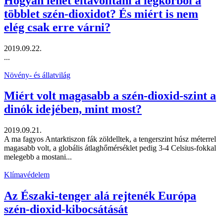
Hogyan lehet eltávolítani a légkörből a
többlet szén-dioxidot? És miért is nem
elég csak erre várni?
2019.09.22.
...
Növény- és állatvilág
Miért volt magasabb a szén-dioxid-szint a
dinók idejében, mint most?
2019.09.21.
A ma fagyos Antarktiszon fák zöldelltek, a tengerszint húsz méterrel
magasabb volt, a globális átlaghőmérséklet pedig 3-4 Celsius-fokkal
melegebb a mostani...
Klímavédelem
Az Északi-tenger alá rejtenék Európa
szén-dioxid-kibocsátását