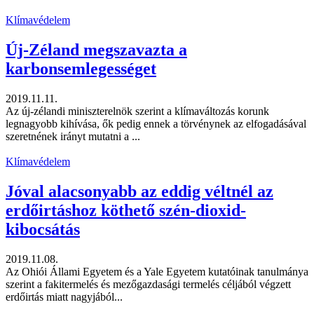
Klímavédelem
Új-Zéland megszavazta a
karbonsemlegességet
2019.11.11.
Az új-zélandi miniszterelnök szerint a klímaváltozás korunk
legnagyobb kihívása, ők pedig ennek a törvénynek az elfogadásával
szeretnének irányt mutatni a ...
Klímavédelem
Jóval alacsonyabb az eddig véltnél az
erdőirtáshoz köthető szén-dioxid-
kibocsátás
2019.11.08.
Az Ohiói Állami Egyetem és a Yale Egyetem kutatóinak tanulmánya
szerint a fakitermelés és mezőgazdasági termelés céljából végzett
erdőirtás miatt nagyjából...