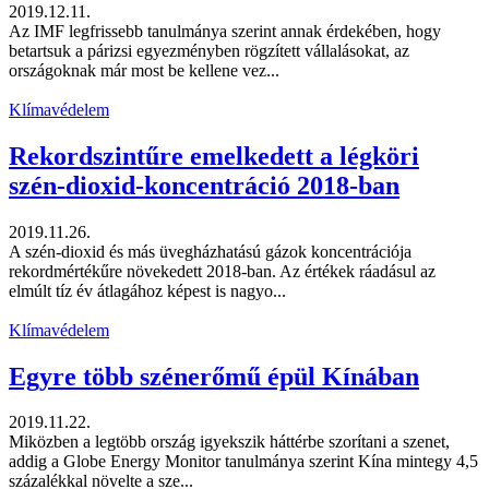
2019.12.11.
Az IMF legfrissebb tanulmánya szerint annak érdekében, hogy
betartsuk a párizsi egyezményben rögzített vállalásokat, az
országoknak már most be kellene vez...
Klímavédelem
Rekordszintűre emelkedett a légköri
szén-dioxid-koncentráció 2018-ban
2019.11.26.
A szén-dioxid és más üvegházhatású gázok koncentrációja
rekordmértékűre növekedett 2018-ban. Az értékek ráadásul az
elmúlt tíz év átlagához képest is nagyo...
Klímavédelem
Egyre több szénerőmű épül Kínában
2019.11.22.
Miközben a legtöbb ország igyekszik háttérbe szorítani a szenet,
addig a Globe Energy Monitor tanulmánya szerint Kína mintegy 4,5
százalékkal növelte a sze...