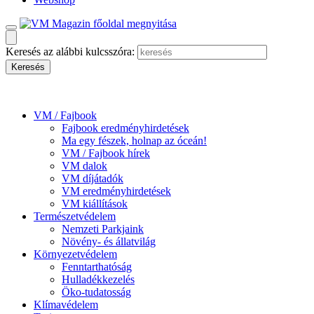
Keresés az alábbi kulcsszóra:
VM / Fajbook
Fajbook eredményhirdetések
Ma egy fészek, holnap az óceán!
VM / Fajbook hírek
VM dalok
VM díjátadók
VM eredményhirdetések
VM kiállítások
Természetvédelem
Nemzeti Parkjaink
Növény- és állatvilág
Környezetvédelem
Fenntarthatóság
Hulladékkezelés
Öko-tudatosság
Klímavédelem