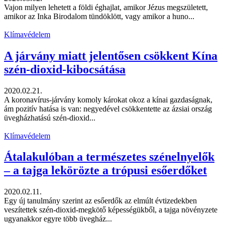
Vajon milyen lehetett a földi éghajlat, amikor Jézus megszületett,
amikor az Inka Birodalom tündöklött, vagy amikor a huno...
Klímavédelem
A járvány miatt jelentősen csökkent Kína
szén-dioxid-kibocsátása
2020.02.21.
A koronavírus-járvány komoly károkat okoz a kínai gazdaságnak,
ám pozitív hatása is van: negyedével csökkentette az ázsiai ország
üvegházhatású szén-dioxid...
Klímavédelem
Átalakulóban a természetes szénelnyelők
– a tajga lekörözte a trópusi esőerdőket
2020.02.11.
Egy új tanulmány szerint az esőerdők az elmúlt évtizedekben
veszítettek szén-dioxid-megkötő képességükből, a tajga növényzete
ugyanakkor egyre több üvegház...