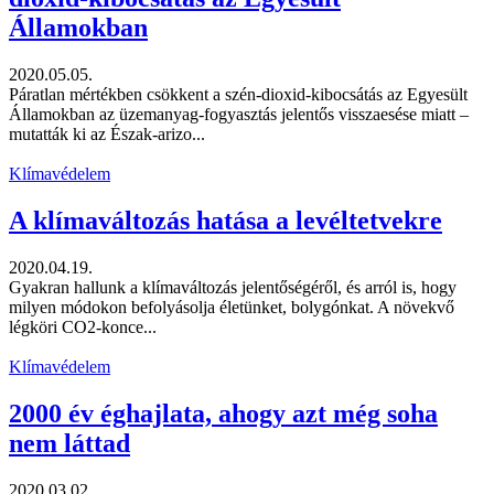
Államokban
2020.05.05.
Páratlan mértékben csökkent a szén-dioxid-kibocsátás az Egyesült
Államokban az üzemanyag-fogyasztás jelentős visszaesése miatt –
mutatták ki az Észak-arizo...
Klímavédelem
A klímaváltozás hatása a levéltetvekre
2020.04.19.
Gyakran hallunk a klímaváltozás jelentőségéről, és arról is, hogy
milyen módokon befolyásolja életünket, bolygónkat. A növekvő
légköri CO2-konce...
Klímavédelem
2000 év éghajlata, ahogy azt még soha
nem láttad
2020.03.02.