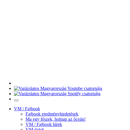
VM / Fajbook
Fajbook eredményhirdetések
Ma egy fészek, holnap az óceán!
VM / Fajbook hírek
VM dalok