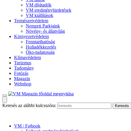
VM díjátadók
VM eredményhirdetések
VM kiállítások
Természetvédelem
Nemzeti Parkjaink
Növény- és állatvilág
Környezetvédelem
Fenntarthatóság
Hulladékkezelés
Öko-tudatosság
Klímavédelem
Turizmus
Tudomány
Fotózás
Magazin
Webshop
Keresés az alábbi kulcsszóra:
VM / Fajbook