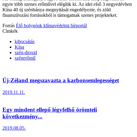
egyre több szenes erőművel elégítik ki. Az idei első 3 negyedévben
Kína 40 új szénbánya megnyitását engedélyezte, és zöld
finanszírozási forrásokból is támogatnak szenes projekteket.
Forrás
Élő bolygónk klímavédelmi hírportál
Címkék
kibocsátás
Kína
szén-dioxid
szénerőmű
Új-Zéland megszavazta a karbonsemlegességet
2019.11.11.
Egy mindent ellepő légyfelhő örömteli
következmény...
2019.08.05.