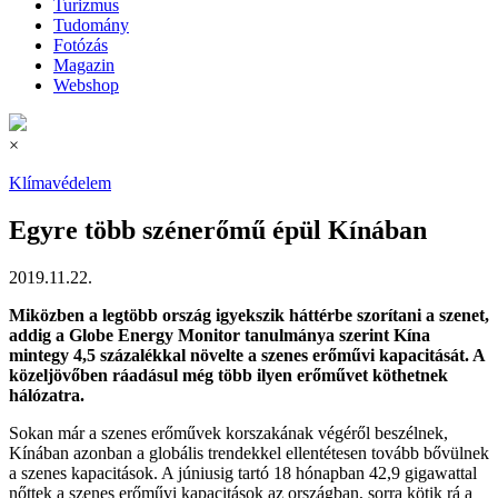
Turizmus
Tudomány
Fotózás
Magazin
Webshop
×
Klímavédelem
Egyre több szénerőmű épül Kínában
2019.11.22.
Miközben a legtöbb ország igyekszik háttérbe szorítani a szenet,
addig a Globe Energy Monitor tanulmánya szerint Kína
mintegy 4,5 százalékkal növelte a szenes erőművi kapacitását. A
közeljövőben ráadásul még több ilyen erőművet köthetnek
hálózatra.
Sokan már a szenes erőművek korszakának végéről beszélnek,
Kínában azonban a globális trendekkel ellentétesen tovább bővülnek
a szenes kapacitások. A júniusig tartó 18 hónapban 42,9 gigawattal
nőttek a szenes erőművi kapacitások az országban, sorra kötik rá a