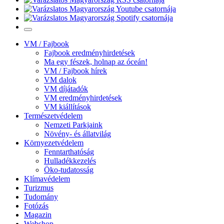
VM / Fajbook
Fajbook eredményhirdetések
Ma egy fészek, holnap az óceán!
VM / Fajbook hírek
VM dalok
VM díjátadók
VM eredményhirdetések
VM kiállítások
Természetvédelem
Nemzeti Parkjaink
Növény- és állatvilág
Környezetvédelem
Fenntarthatóság
Hulladékkezelés
Öko-tudatosság
Klímavédelem
Turizmus
Tudomány
Fotózás
Magazin
Webshop