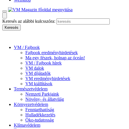
Keresés az alábbi kulcsszóra:
VM / Fajbook
Fajbook eredményhirdetések
Ma egy fészek, holnap az óceán!
VM / Fajbook hírek
VM dalok
VM díjátadók
VM eredményhirdetések
VM kiállítások
Természetvédelem
Nemzeti Parkjaink
Növény- és állatvilág
Környezetvédelem
Fenntarthatóság
Hulladékkezelés
Öko-tudatosság
Klímavédelem