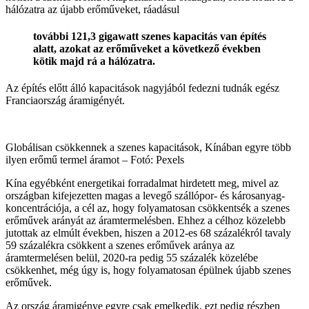
hálózatra az újabb erőműveket, ráadásul
további 121,3 gigawatt szenes kapacitás van építés
alatt, azokat az erőműveket a következő években
kötik majd rá a hálózatra.
Az építés előtt álló kapacitások nagyjából fedezni tudnák egész
Franciaország áramigényét.
Globálisan csökkennek a szenes kapacitások, Kínában egyre több
ilyen erőmű termel áramot –
Fotó: Pexels
Kína egyébként energetikai forradalmat hirdetett meg, mivel az
országban kifejezetten magas a levegő szállópor- és károsanyag-
koncentrációja, a cél az, hogy folyamatosan csökkentsék a szenes
erőművek arányát az áramtermelésben. Ehhez a célhoz közelebb
jutottak az elmúlt években, hiszen a 2012-es 68 százalékról tavaly
59 százalékra csökkent a szenes erőművek aránya az
áramtermelésen belül, 2020-ra pedig 55 százalék közelébe
csökkenhet, még úgy is, hogy folyamatosan épülnek újabb szenes
erőművek.
Az ország áramigénye egyre csak emelkedik, ezt pedig részben