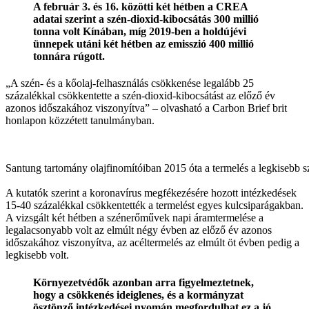
A február 3. és 16. közötti két hétben a CREA
adatai szerint a szén-dioxid-kibocsátás 300 millió
tonna volt Kínában, míg 2019-ben a holdújévi
ünnepek utáni két hétben az emisszió 400 millió
tonnára rúgott.
„A szén- és a kőolaj-felhasználás csökkenése legalább 25
százalékkal csökkentette a szén-dioxid-kibocsátást az előző év
azonos időszakához viszonyítva” – olvasható a Carbon Brief brit
honlapon közzétett tanulmányban.
Santung tartomány olajfinomítóiban 2015 óta a termelés a legkis
A kutatók szerint a koronavírus megfékezésére hozott intézkedések
15-40 százalékkal csökkentették a termelést egyes kulcsiparágakban.
A vizsgált két hétben a szénerőművek napi áramtermelése a
legalacsonyabb volt az elmúlt négy évben az előző év azonos
időszakához viszonyítva, az acéltermelés az elmúlt öt évben pedig a
legkisebb volt.
Környezetvédők azonban arra figyelmeztetnek,
hogy a csökkenés ideiglenes, és a kormányzat
ösztönző intézkedései nyomán megfordulhat ez a jó