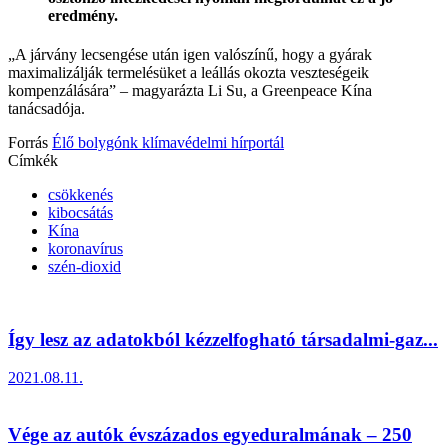
eredmény.
„A járvány lecsengése után igen valószínű, hogy a gyárak
maximalizálják termelésüket a leállás okozta veszteségeik
kompenzálására” – magyarázta Li Su, a Greenpeace Kína
tanácsadója.
Forrás
Élő bolygónk klímavédelmi hírportál
Címkék
csökkenés
kibocsátás
Kína
koronavírus
szén-dioxid
Így lesz az adatokból kézzelfogható társadalmi-gaz...
2021.08.11.
Vége az autók évszázados egyeduralmának – 250