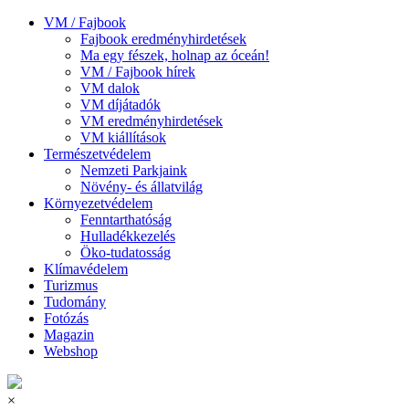
VM / Fajbook
Fajbook eredményhirdetések
Ma egy fészek, holnap az óceán!
VM / Fajbook hírek
VM dalok
VM díjátadók
VM eredményhirdetések
VM kiállítások
Természetvédelem
Nemzeti Parkjaink
Növény- és állatvilág
Környezetvédelem
Fenntarthatóság
Hulladékkezelés
Öko-tudatosság
Klímavédelem
Turizmus
Tudomány
Fotózás
Magazin
Webshop
×