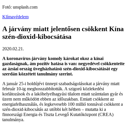
Fotó: unsplash.com
Klímavédelem
A járvány miatt jelentősen csökkent Kína
szén-dioxid-kibocsátása
2020.02.21.
A koronavírus-járvány komoly károkat okoz a kínai
gazdaságnak, ám pozitív hatása is van: negyedével csökkentette
az ázsiai ország üvegházhatású szén-dioxid-kibocsátását egy
szerdán közzétett tanulmány szerint.
A január 25-i holdújévi ünnepi szabadságolásokat a járvány miatt
február 10-ig meghosszabbították. A szigorú közlekedési
korlátozások és a lakóhelyelhagyási tilalom miatt számtalan gyár és
üzem nem működött ebben az időszakban. Emiatt csökkent az
energiafelhasználás, és legkevesebb 100 millió tonnával csökkent a
szén-dioxid-kibocsátás az utóbbi két hétben – mutatta ki a
finnországi Energia és Tiszta Levegő Kutatóközpont (CREA)
tanulmánya.