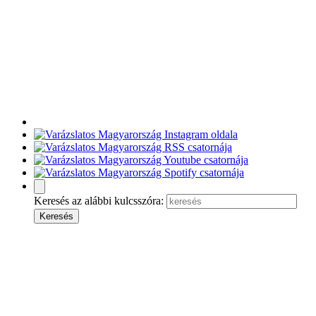
Keresés az alábbi kulcsszóra: