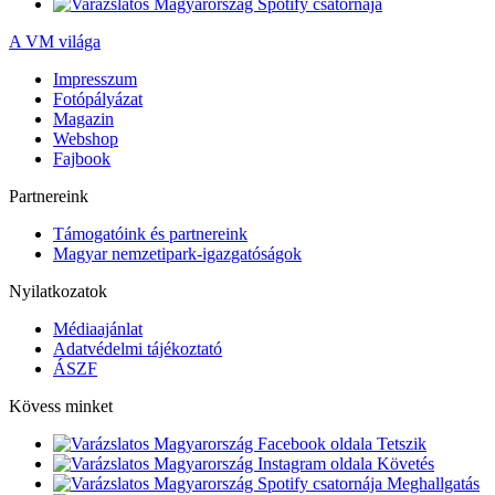
A VM világa
Impresszum
Fotópályázat
Magazin
Webshop
Fajbook
Partnereink
Támogatóink és partnereink
Magyar nemzetipark-igazgatóságok
Nyilatkozatok
Médiaajánlat
Adatvédelmi tájékoztató
ÁSZF
Kövess minket
Tetszik
Követés
Meghallgatás