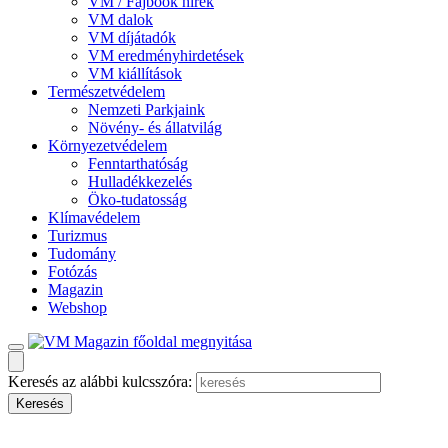
VM / Fajbook hírek
VM dalok
VM díjátadók
VM eredményhirdetések
VM kiállítások
Természetvédelem
Nemzeti Parkjaink
Növény- és állatvilág
Környezetvédelem
Fenntarthatóság
Hulladékkezelés
Öko-tudatosság
Klímavédelem
Turizmus
Tudomány
Fotózás
Magazin
Webshop
Keresés az alábbi kulcsszóra: