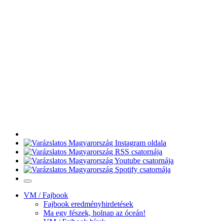
VM / Fajbook
Fajbook eredményhirdetések
Ma egy fészek, holnap az óceán!