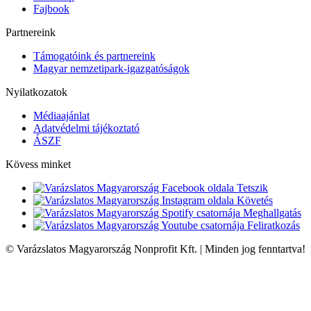
Fajbook
Partnereink
Támogatóink és partnereink
Magyar nemzetipark-igazgatóságok
Nyilatkozatok
Médiaajánlat
Adatvédelmi tájékoztató
ÁSZF
Kövess minket
Tetszik
Követés
Meghallgatás
Feliratkozás
© Varázslatos Magyarország Nonprofit Kft. | Minden jog fenntartva!