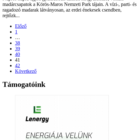
madárcsapatok a Körös-Maros Nemzeti Park tájain. A vízi-, parti- és
ragadozó madarak látványosan, az erdei énekesek csendben,
rejtőzk...
Előző
1
…
38
39
40
41
42
Következő
Támogatóink