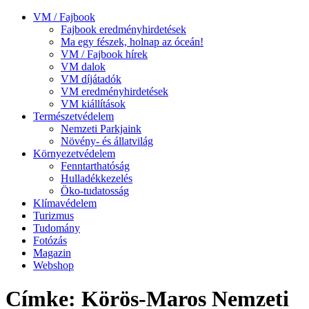
VM / Fajbook
Fajbook eredményhirdetések
Ma egy fészek, holnap az óceán!
VM / Fajbook hírek
VM dalok
VM díjátadók
VM eredményhirdetések
VM kiállítások
Természetvédelem
Nemzeti Parkjaink
Növény- és állatvilág
Környezetvédelem
Fenntarthatóság
Hulladékkezelés
Öko-tudatosság
Klímavédelem
Turizmus
Tudomány
Fotózás
Magazin
Webshop
Címke: Körös-Maros Nemzeti