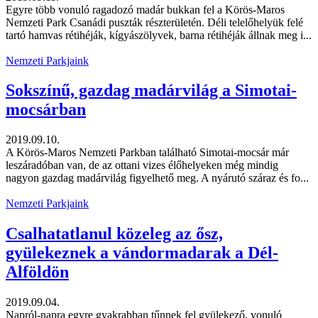
Egyre több vonuló ragadozó madár bukkan fel a Körös-Maros
Nemzeti Park Csanádi puszták részterületén. Déli telelőhelyük felé
tartó hamvas rétihéják, kígyászölyvek, barna rétihéják állnak meg i...
Nemzeti Parkjaink
Sokszínű, gazdag madárvilág a Simotai-
mocsárban
2019.09.10.
A Körös-Maros Nemzeti Parkban található Simotai-mocsár már
leszáradóban van, de az ottani vizes élőhelyeken még mindig
nagyon gazdag madárvilág figyelhető meg. A nyárutó száraz és fo...
Nemzeti Parkjaink
Csalhatatlanul közeleg az ősz,
gyülekeznek a vándormadarak a Dél-
Alföldön
2019.09.04.
Napról-napra egyre gyakrabban tűnnek fel gyülekező, vonuló