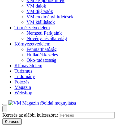
VM / Fajbook hírek
VM dalok
VM díjátadók
VM eredményhirdetések
VM kiállítások
Természetvédelem
Nemzeti Parkjaink
Növény- és állatvilág
Környezetvédelem
Fenntarthatóság
Hulladékkezelés
Öko-tudatosság
Klímavédelem
Turizmus
Tudomány
Fotózás
Magazin
Webshop
Keresés az alábbi kulcsszóra: