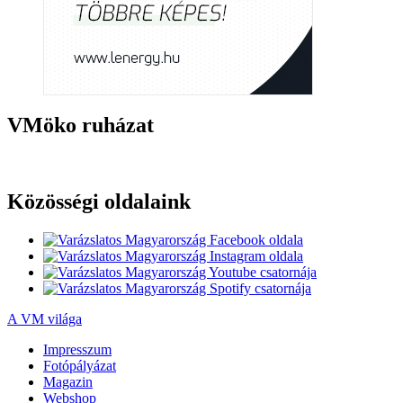
VMöko ruházat
Közösségi oldalaink
A VM világa
Impresszum
Fotópályázat
Magazin
Webshop