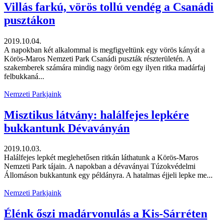
Villás farkú, vörös tollú vendég a Csanádi
pusztákon
2019.10.04.
A napokban két alkalommal is megfigyeltünk egy vörös kányát a
Körös-Maros Nemzeti Park Csanádi puszták részterületén. A
szakemberek számára mindig nagy öröm egy ilyen ritka madárfaj
felbukkaná...
Nemzeti Parkjaink
Misztikus látvány: halálfejes lepkére
bukkantunk Dévaványán
2019.10.03.
Halálfejes lepkét meglehetősen ritkán láthatunk a Körös-Maros
Nemzeti Park tájain. A napokban a dévaványai Túzokvédelmi
Állomáson bukkantunk egy példányra. A hatalmas éjjeli lepke me...
Nemzeti Parkjaink
Élénk őszi madárvonulás a Kis-Sárréten