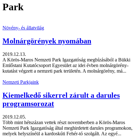
Park
Növény- és állatvilág
Molnárgörények nyomában
2019.12.13.
A Körös-Maros Nemzeti Park Igazgatóság megbízásából a Bükki
Emlőstani Kutatócsoport Egyesület az idei évben molnárgörény-
kutatást végzett a nemzeti park területén. A molnárgörény, má...
Nemzeti Parkjaink
Kiemelkedő sikerrel zárult a darules
programsorozat
2019.12.05.
Több mint hétszázan vettek részt novemberben a Körös-Maros
Nemzeti Park Igazgatóság által meghirdetett darules programokon,
melyek helyszínéül a kardoskúti Fehér-tó szolgált. Az egyé...