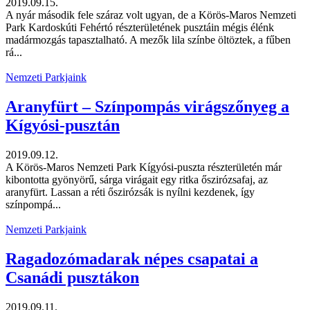
2019.09.15.
A nyár második fele száraz volt ugyan, de a Körös-Maros Nemzeti
Park Kardoskúti Fehértó részterületének pusztáin mégis élénk
madármozgás tapasztalható. A mezők lila színbe öltöztek, a fűben
rá...
Nemzeti Parkjaink
Aranyfürt – Színpompás virágszőnyeg a
Kígyósi-pusztán
2019.09.12.
A Körös-Maros Nemzeti Park Kígyósi-puszta részterületén már
kibontotta gyönyörű, sárga virágait egy ritka őszirózsafaj, az
aranyfürt. Lassan a réti őszirózsák is nyílni kezdenek, így
színpompá...
Nemzeti Parkjaink
Ragadozómadarak népes csapatai a
Csanádi pusztákon
2019.09.11.