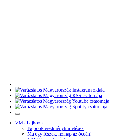
VM / Fajbook
Fajbook eredményhirdetések
Ma egy fészek, holnap az óceán!