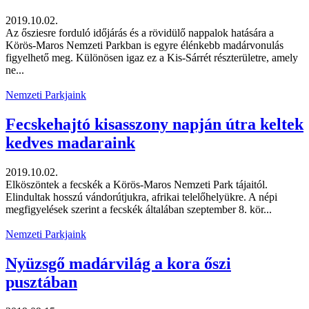
2019.10.02.
Az ősziesre forduló időjárás és a rövidülő nappalok hatására a
Körös-Maros Nemzeti Parkban is egyre élénkebb madárvonulás
figyelhető meg. Különösen igaz ez a Kis-Sárrét részterületre, amely
ne...
Nemzeti Parkjaink
Fecskehajtó kisasszony napján útra keltek
kedves madaraink
2019.10.02.
Elköszöntek a fecskék a Körös-Maros Nemzeti Park tájaitól.
Elindultak hosszú vándorútjukra, afrikai telelőhelyükre. A népi
megfigyelések szerint a fecskék általában szeptember 8. kör...
Nemzeti Parkjaink
Nyüzsgő madárvilág a kora őszi
pusztában