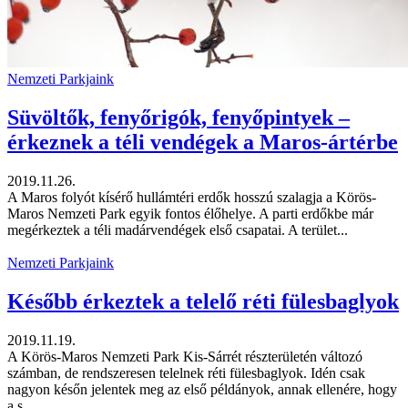
Nemzeti Parkjaink
Süvöltők, fenyőrigók, fenyőpintyek –
érkeznek a téli vendégek a Maros-ártérbe
2019.11.26.
A Maros folyót kísérő hullámtéri erdők hosszú szalagja a Körös-
Maros Nemzeti Park egyik fontos élőhelye. A parti erdőkbe már
megérkeztek a téli madárvendégek első csapatai. A terület...
Nemzeti Parkjaink
Később érkeztek a telelő réti fülesbaglyok
2019.11.19.
A Körös-Maros Nemzeti Park Kis-Sárrét részterületén változó
számban, de rendszeresen telelnek réti fülesbaglyok. Idén csak
nagyon későn jelentek meg az első példányok, annak ellenére, hogy
a s...