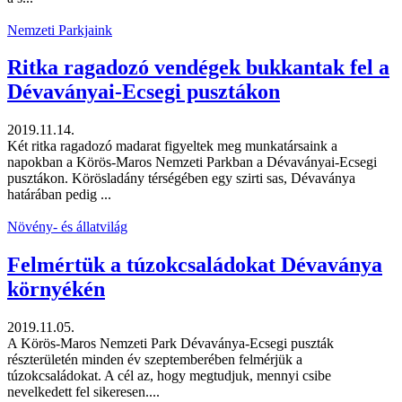
Nemzeti Parkjaink
Ritka ragadozó vendégek bukkantak fel a
Dévaványai-Ecsegi pusztákon
2019.11.14.
Két ritka ragadozó madarat figyeltek meg munkatársaink a
napokban a Körös-Maros Nemzeti Parkban a Dévaványai-Ecsegi
pusztákon. Körösladány térségében egy szirti sas, Dévaványa
határában pedig ...
Növény- és állatvilág
Felmértük a túzokcsaládokat Dévaványa
környékén
2019.11.05.
A Körös-Maros Nemzeti Park Dévaványa-Ecsegi puszták
részterületén minden év szeptemberében felmérjük a
túzokcsaládokat. A cél az, hogy megtudjuk, mennyi csibe
nevelkedett fel sikeresen....