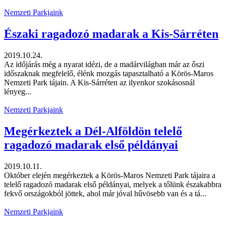
Nemzeti Parkjaink
Északi ragadozó madarak a Kis-Sárréten
2019.10.24.
Az időjárás még a nyarat idézi, de a madárvilágban már az őszi
időszaknak megfelelő, élénk mozgás tapasztalható a Körös-Maros
Nemzeti Park tájain. A Kis-Sárréten az ilyenkor szokásosnál
lényeg...
Nemzeti Parkjaink
Megérkeztek a Dél-Alföldön telelő
ragadozó madarak első példányai
2019.10.11.
Október elején megérkeztek a Körös-Maros Nemzeti Park tájaira a
telelő ragadozó madarak első példányai, melyek a tőlünk északabbra
fekvő országokból jöttek, ahol már jóval hűvösebb van és a tá...
Nemzeti Parkjaink