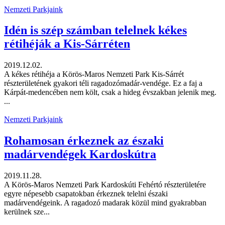
Nemzeti Parkjaink
Idén is szép számban telelnek kékes
rétihéják a Kis-Sárréten
2019.12.02.
A kékes rétihéja a Körös-Maros Nemzeti Park Kis-Sárrét
részterületének gyakori téli ragadozómadár-vendége. Ez a faj a
Kárpát-medencében nem költ, csak a hideg évszakban jelenik meg.
...
Nemzeti Parkjaink
Rohamosan érkeznek az északi
madárvendégek Kardoskútra
2019.11.28.
A Körös-Maros Nemzeti Park Kardoskúti Fehértó részterületére
egyre népesebb csapatokban érkeznek telelni északi
madárvendégeink. A ragadozó madarak közül mind gyakrabban
kerülnek sze...