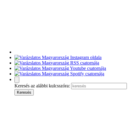
Keresés az alábbi kulcsszóra: