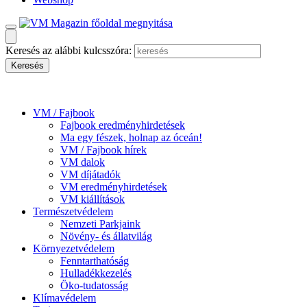
Keresés az alábbi kulcsszóra:
VM / Fajbook
Fajbook eredményhirdetések
Ma egy fészek, holnap az óceán!
VM / Fajbook hírek
VM dalok
VM díjátadók
VM eredményhirdetések
VM kiállítások
Természetvédelem
Nemzeti Parkjaink
Növény- és állatvilág
Környezetvédelem
Fenntarthatóság
Hulladékkezelés
Öko-tudatosság
Klímavédelem