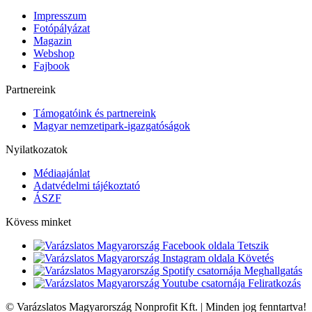
Impresszum
Fotópályázat
Magazin
Webshop
Fajbook
Partnereink
Támogatóink és partnereink
Magyar nemzetipark-igazgatóságok
Nyilatkozatok
Médiaajánlat
Adatvédelmi tájékoztató
ÁSZF
Kövess minket
Tetszik
Követés
Meghallgatás
Feliratkozás
© Varázslatos Magyarország Nonprofit Kft. | Minden jog fenntartva!