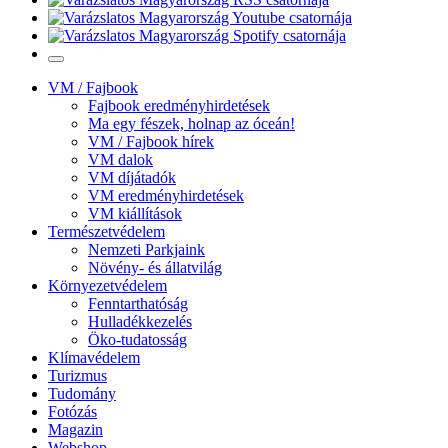
VM / Fajbook
Fajbook eredményhirdetések
Ma egy fészek, holnap az óceán!
VM / Fajbook hírek
VM dalok
VM díjátadók
VM eredményhirdetések
VM kiállítások
Természetvédelem
Nemzeti Parkjaink
Növény- és állatvilág
Környezetvédelem
Fenntarthatóság
Hulladékkezelés
Öko-tudatosság
Klímavédelem
Turizmus
Tudomány
Fotózás
Magazin
Webshop