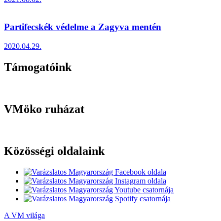
Partifecskék védelme a Zagyva mentén
2020.04.29.
Támogatóink
VMöko ruházat
Közösségi oldalaink
A VM világa