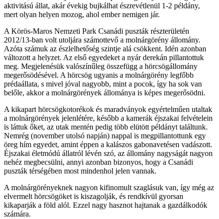
aktivitású állat, akár évekig bujkálhat észrevétlenül 1-2 példány,
mert olyan helyen mozog, ahol ember nemigen jár.
A Körös-Maros Nemzeti Park Csanádi puszták részterületén
2012/13-ban volt utoljára számottevő a molnárgörény állomány.
Azóta számuk az észlelhetőség szintje alá csökkent. Idén azonban
változott a helyzet. Az első egyedeket a nyár derekán pillantottuk
meg. Megjelenésük valószínűleg összefügg a hörcsögállomány
megerősödésével. A hörcsög ugyanis a molnárgörény legfőbb
prédaállata, s mivel jóval nagyobb, mint a pocok, így ha sok van
belőle, akkor a molnárgörények állománya is képes megerősödni.
A kikapart hörcsögkotorékok és maradványok egyértelműen utaltak
a molnárgörények jelenlétére, később a kamerák éjszakai felvételein
is láttuk őket, az utak mentén pedig több elütött példányt találtunk.
Nemrég (november utolsó napján) nappal is megpillantottunk egy
öreg hím egyedet, amint éppen a kalászos gabonavetésen vadászott.
Éjszakai életmódú állatról lévén szó, az állomány nagyságát nagyon
nehéz megbecsülni, annyi azonban bizonyos, hogy a Csanádi
puszták térségében most mindenhol jelen vannak.
A molnárgörényeknek nagyon kifinomult szaglásuk van, így még az
elvermelt hörcsögöket is kiszagolják, és rendkívül gyorsan
kikaparják a föld alól. Ezzel nagy hasznot hajtanak a gazdálkodók
számára.