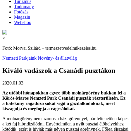
Turizmus
Tudomány
Fotózás
Magazin
Webshop
×
Fotó: Morvai Szilárd – termeszetvedelmikezeles.hu
Nemzeti Parkjaink
Növény- és állatvilág
Kiváló vadászok a Csanádi pusztákon
2020.01.03.
Az utóbbi hónapokban egyre több molnárgörény bukkan fel a
Körös-Maros Nemzeti Park Csanádi puszták részterületén. Ez
a hatékony ragadozó sokat segít a gazdálkodóknak, mert
kiszagolja és megfogja a rágcsálókat.
A molnárgörény nem azonos a házi görénnyel, bár feltehetően képes
a két faj hibridizálódni. Egyértelműen a nyílt pusztai élőhelyekhez
kötődik, ezért is hívják más néven pusztai görénynek. Főleg éjszakai