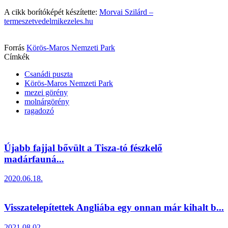
A cikk borítóképét készítette:
Morvai Szilárd –
termeszetvedelmikezeles.hu
Forrás
Körös-Maros Nemzeti Park
Címkék
Csanádi puszta
Körös-Maros Nemzeti Park
mezei görény
molnárgörény
ragadozó
Újabb fajjal bővült a Tisza-tó fészkelő
madárfauná...
2020.06.18.
Visszatelepítettek Angliába egy onnan már kihalt b...
2021.08.02.