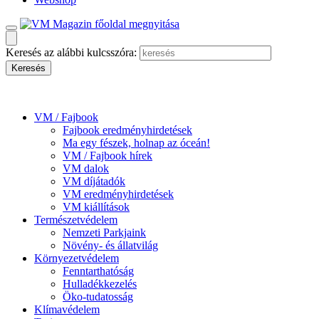
Keresés az alábbi kulcsszóra:
VM / Fajbook
Fajbook eredményhirdetések
Ma egy fészek, holnap az óceán!
VM / Fajbook hírek
VM dalok
VM díjátadók
VM eredményhirdetések
VM kiállítások
Természetvédelem
Nemzeti Parkjaink
Növény- és állatvilág
Környezetvédelem
Fenntarthatóság
Hulladékkezelés
Öko-tudatosság
Klímavédelem