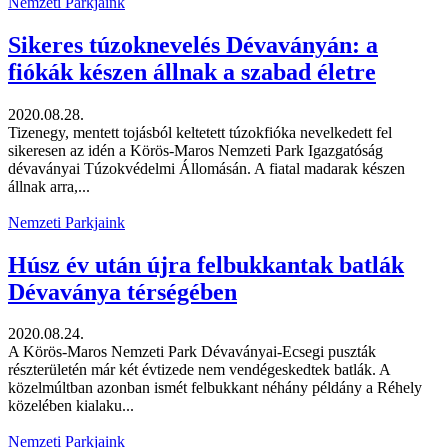
Nemzeti Parkjaink
Sikeres túzoknevelés Dévaványán: a
fiókák készen állnak a szabad életre
2020.08.28.
Tizenegy, mentett tojásból keltetett túzokfióka nevelkedett fel
sikeresen az idén a Körös-Maros Nemzeti Park Igazgatóság
dévaványai Túzokvédelmi Állomásán. A fiatal madarak készen
állnak arra,...
Nemzeti Parkjaink
Húsz év után újra felbukkantak batlák
Dévaványa térségében
2020.08.24.
A Körös-Maros Nemzeti Park Dévaványai-Ecsegi puszták
részterületén már két évtizede nem vendégeskedtek batlák. A
közelmúltban azonban ismét felbukkant néhány példány a Réhely
közelében kialaku...
Nemzeti Parkjaink