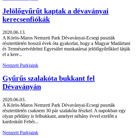
Jelölőgyűrűt kaptak a dévaványai
kerecsenfiókák
2020.06.13.
A Körös-Maros Nemzeti Park Dévaványai-Ecsegi puszták
részterületén hosszú évek óta gyakorlat, hogy a Magyar Madártani
és Természetvédelmi Egyesület munkatársai jelölőgyűrűkkel látják
el a kere...
Nemzeti Parkjaink
Gyűrűs szalakóta bukkant fel
Dévaványán
2020.06.03.
A Körös-Maros Nemzeti Park Dévaványai-Ecsegi puszták
részterületén csaknem 30 pár szalakóta fészkel. A napokban egy
olyan példány is felbukkant, amelyet néhány évvel ezelőtt a
kardoskúti Fehér...
Nemzeti Parkjaink