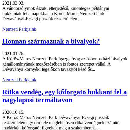
2021.03.03.
A vándorsólymok északi elterjedésű, különleges példányai
bukkantak fel a napokban a Körös-Maros Nemzeti Park
Dévaványai-Ecsegi puszták részterületén. ...
Nemzeti Parkjaink
Honnan származnak a bivalyok?
2021.01.26.
A Körös-Maros Nemzeti Park Igazgatóság az őshonos házi bivalyok
génállományának megőrzésében is fontos szerepet vállal. A
Dévaványa környéki legelőkön tavasztól késő ős...
Nemzeti Parkjaink
Ritka vendég, egy kőforgató bukkant fel a
nagylaposi termáltavon
2020.10.15.
A Körös-Maros Nemzeti Park Dévaványai-Ecsegi puszták
részterületén egy errefelé meglehetősen ritka vendégnek számító
madárfajt, kőforgatót figyeltek meg a szakemberek. ...