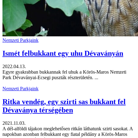
Nemzeti Parkjaink
Ismét felbukkant egy uhu Dévaványán
2022.04.13.
Egyre gyakrabban bukkannak fel uhuk a Körös-Maros Nemzeti
Park Dévaványai-Ecsegi puszták részterületén. ...
Nemzeti Parkjaink
Ritka vendég, egy szirti sas bukkant fel
Dévaványa térségében
2021.11.03.
A dél-alföldi tájakon meglehetősen ritkán láthatunk szirti sasokat. A
napokban azonban felbukkant egy fiatal példány a Körös-Maros