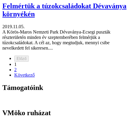
Felmértük a túzokcsaládokat Dévaványa
környékén
2019.11.05.
A Körös-Maros Nemzeti Park Dévaványa-Ecsegi puszták
részterületén minden év szeptemberében felmérjük a
túzokcsaládokat. A cél az, hogy megtudjuk, mennyi csibe
nevelkedett fel sikeresen....
Előző
1
2
Következő
Támogatóink
VMöko ruházat