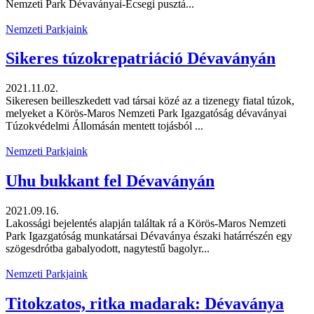
Nemzeti Park Dévaványai-Ecsegi pusztá...
Nemzeti Parkjaink
Sikeres túzokrepatriáció Dévaványán
2021.11.02.
Sikeresen beilleszkedett vad társai közé az a tizenegy fiatal túzok,
melyeket a Körös-Maros Nemzeti Park Igazgatóság dévaványai
Túzokvédelmi Állomásán mentett tojásból ...
Nemzeti Parkjaink
Uhu bukkant fel Dévaványán
2021.09.16.
Lakossági bejelentés alapján találtak rá a Körös-Maros Nemzeti
Park Igazgatóság munkatársai Dévaványa északi határrészén egy
szögesdrótba gabalyodott, nagytestű bagolyr...
Nemzeti Parkjaink
Titokzatos, ritka madarak: Dévaványa