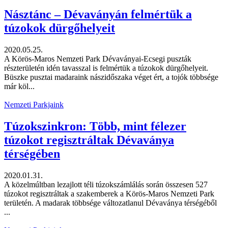
Násztánc – Dévaványán felmértük a
túzokok dürgőhelyeit
2020.05.25.
A Körös-Maros Nemzeti Park Dévaványai-Ecsegi puszták
részterületén idén tavasszal is felmértük a túzokok dürgőhelyeit.
Büszke pusztai madaraink nászidőszaka véget ért, a tojók többsége
már köl...
Nemzeti Parkjaink
Túzokszinkron: Több, mint félezer
túzokot regisztráltak Dévaványa
térségében
2020.01.31.
A közelmúltban lezajlott téli túzokszámlálás során összesen 527
túzokot regisztráltak a szakemberek a Körös-Maros Nemzeti Park
területén. A madarak többsége változatlanul Dévaványa térségéből
...