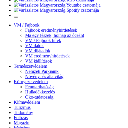
VM / Fajbook
Fajbook eredményhirdetések
Ma egy fészek, holnap az óceán!
VM / Fajbook hírek
VM dalok
VM díjátadók
VM eredményhirdetések
VM kiállítások
Természetvédelem
Nemzeti Parkjaink
Növény- és állatvilág
Környezetvédelem
Fenntarthatóság
Hulladékkezelés
Öko-tudatosság
Klímavédelem
Turizmus
Tudomány
Fotózás
Magazin
Webshop