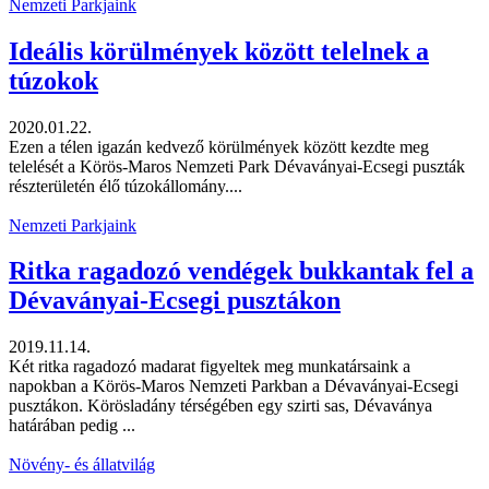
Nemzeti Parkjaink
Ideális körülmények között telelnek a
túzokok
2020.01.22.
Ezen a télen igazán kedvező körülmények között kezdte meg
telelését a Körös-Maros Nemzeti Park Dévaványai-Ecsegi puszták
részterületén élő túzokállomány....
Nemzeti Parkjaink
Ritka ragadozó vendégek bukkantak fel a
Dévaványai-Ecsegi pusztákon
2019.11.14.
Két ritka ragadozó madarat figyeltek meg munkatársaink a
napokban a Körös-Maros Nemzeti Parkban a Dévaványai-Ecsegi
pusztákon. Körösladány térségében egy szirti sas, Dévaványa
határában pedig ...
Növény- és állatvilág