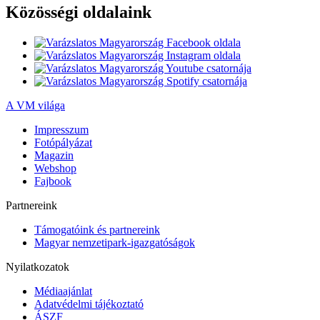
Közösségi oldalaink
A VM világa
Impresszum
Fotópályázat
Magazin
Webshop
Fajbook
Partnereink
Támogatóink és partnereink
Magyar nemzetipark-igazgatóságok
Nyilatkozatok
Médiaajánlat
Adatvédelmi tájékoztató
ÁSZF