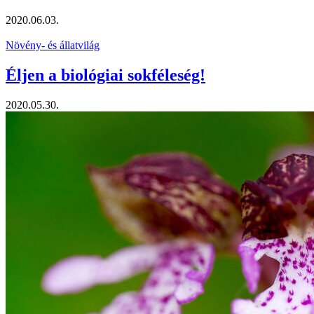
2020.06.03.
Növény- és állatvilág
Éljen a biológiai sokféleség!
2020.05.30.