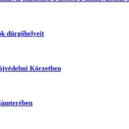
k dürgőhelyeit
Tájvédelmi Körzetben
llámterében