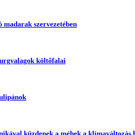
ó madarak szervezetében
yurgyalagok költőfalai
ulipánok
chnikával küzdenek a méhek a klímaváltozás h