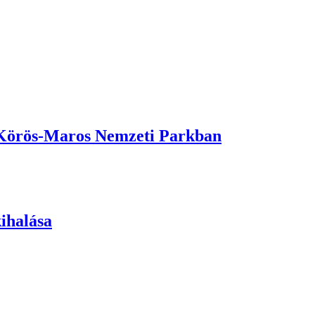
 Körös-Maros Nemzeti Parkban
kihalása