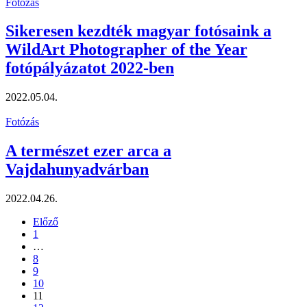
Fotózás
Sikeresen kezdték magyar fotósaink a
WildArt Photographer of the Year
fotópályázatot 2022-ben
2022.05.04.
Fotózás
A természet ezer arca a
Vajdahunyadvárban
2022.04.26.
Előző
1
…
8
9
10
11