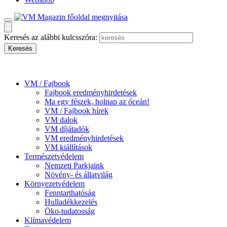
Keresés az alábbi kulcsszóra:
VM / Fajbook
Fajbook eredményhirdetések
Ma egy fészek, holnap az óceán!
VM / Fajbook hírek
VM dalok
VM díjátadók
VM eredményhirdetések
VM kiállítások
Természetvédelem
Nemzeti Parkjaink
Növény- és állatvilág
Környezetvédelem
Fenntarthatóság
Hulladékkezelés
Öko-tudatosság
Klímavédelem