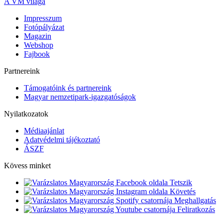
A VM világa
Impresszum
Fotópályázat
Magazin
Webshop
Fajbook
Partnereink
Támogatóink és partnereink
Magyar nemzetipark-igazgatóságok
Nyilatkozatok
Médiaajánlat
Adatvédelmi tájékoztató
ÁSZF
Kövess minket
Tetszik
Követés
Meghallgatás
Feliratkozás