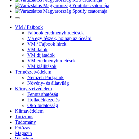
VM / Fajbook
Fajbook eredményhirdetések
Ma egy fészek, holnap az óceán!
VM / Fajbook hírek
VM dalok
VM díjátadók
VM eredményhirdetések
VM kiállítások
Természetvédelem
Nemzeti Parkjaink
Növény- és állatvilág
Környezetvédelem
Fenntarthatóság
Hulladékkezelés
Öko-tudatosság
Klímavédelem
Turizmus
Tudomány
Fotózás
Magazin
Webshop