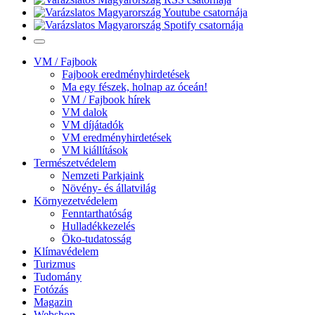
VM / Fajbook
Fajbook eredményhirdetések
Ma egy fészek, holnap az óceán!
VM / Fajbook hírek
VM dalok
VM díjátadók
VM eredményhirdetések
VM kiállítások
Természetvédelem
Nemzeti Parkjaink
Növény- és állatvilág
Környezetvédelem
Fenntarthatóság
Hulladékkezelés
Öko-tudatosság
Klímavédelem
Turizmus
Tudomány
Fotózás
Magazin
Webshop