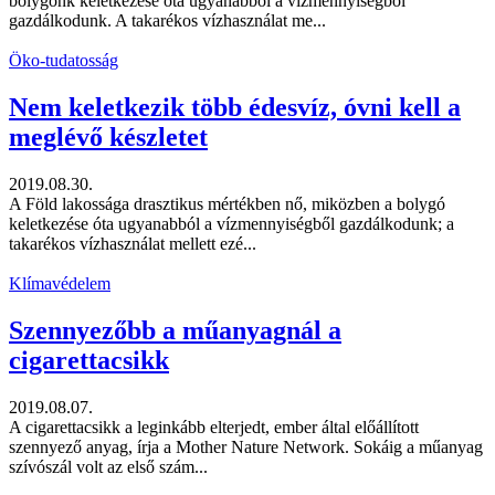
bolygónk keletkezése óta ugyanabból a vízmennyiségből
gazdálkodunk. A takarékos vízhasználat me...
Öko-tudatosság
Nem keletkezik több édesvíz, óvni kell a
meglévő készletet
2019.08.30.
A Föld lakossága drasztikus mértékben nő, miközben a bolygó
keletkezése óta ugyanabból a vízmennyiségből gazdálkodunk; a
takarékos vízhasználat mellett ezé...
Klímavédelem
Szennyezőbb a műanyagnál a
cigarettacsikk
2019.08.07.
A cigarettacsikk a leginkább elterjedt, ember által előállított
szennyező anyag, írja a Mother Nature Network. Sokáig a műanyag
szívószál volt az első szám...