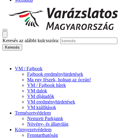
Keresés az alábbi kulcsszóra:
VM / Fajbook
Fajbook eredményhirdetések
Ma egy fészek, holnap az óceán!
VM / Fajbook hírek
VM dalok
VM díjátadók
VM eredményhirdetések
VM kiállítások
Természetvédelem
Nemzeti Parkjaink
Növény- és állatvilág
Környezetvédelem
Fenntarthatóság