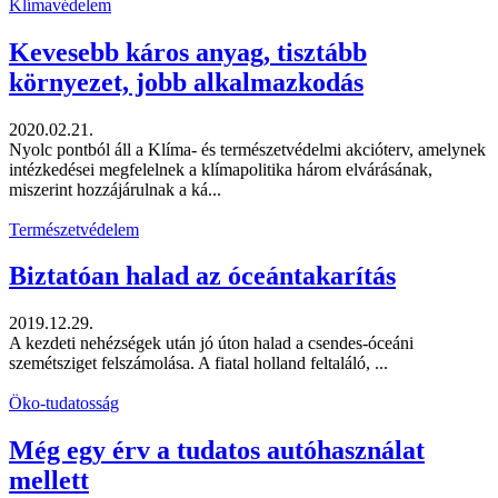
Klímavédelem
Kevesebb káros anyag, tisztább
környezet, jobb alkalmazkodás
2020.02.21.
Nyolc pontból áll a Klíma- és természetvédelmi akcióterv, amelynek
intézkedései megfelelnek a klímapolitika három elvárásának,
miszerint hozzájárulnak a ká...
Természetvédelem
Biztatóan halad az óceántakarítás
2019.12.29.
A kezdeti nehézségek után jó úton halad a csendes-óceáni
szemétsziget felszámolása. A fiatal holland feltaláló, ...
Öko-tudatosság
Még egy érv a tudatos autóhasználat
mellett