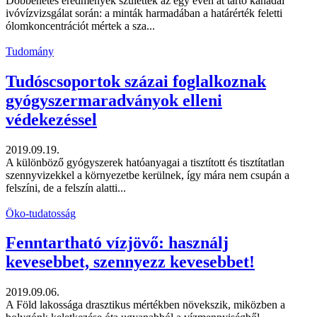
Döbbenetes eredmények születtek az egy éven át tartó kanadai
ivóvízvizsgálat során: a minták harmadában a határérték feletti
ólomkoncentrációt mértek a sza...
Tudomány
Tudóscsoportok százai foglalkoznak
gyógyszermaradványok elleni
védekezéssel
2019.09.19.
A különböző gyógyszerek hatóanyagai a tisztított és tisztítatlan
szennyvizekkel a környezetbe kerülnek, így mára nem csupán a
felszíni, de a felszín alatti...
Öko-tudatosság
Fenntartható vízjövő: használj
kevesebbet, szennyezz kevesebbet!
2019.09.06.
A Föld lakossága drasztikus mértékben növekszik, miközben a