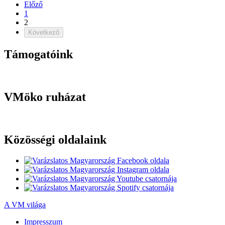
Előző
1
2
Következő
Támogatóink
VMöko ruházat
Közösségi oldalaink
A VM világa
Impresszum