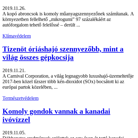
2019.11.26.
A kopó abroncsok is komoly műanyagszennyezőnek számítanak. A
környezetben fellelhető „mikrogumi” 97 százalékáért az
autóforgalom tehető felelőssé – derült ...
Klímavédelem
Tizenöt óriáshajó szennyezőbb, mint a
világ összes gépkocsija
2019.11.21.
A Carnival Corporation, a világ legnagyobb luxushajó-üzemeltetője
2017-ben közel tízszer több kén-dioxidot (SOx) bocsátott ki az
európai partok közelében, ...
Természetvédelem
Komoly gondok vannak a kanadai
ivóvízzel
2019.11.05.