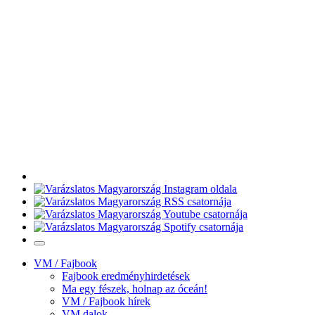
VM / Fajbook
Fajbook eredményhirdetések
Ma egy fészek, holnap az óceán!
VM / Fajbook hírek
VM dalok