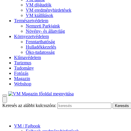
VM díjátadók
VM eredményhirdetések
VM kiállítások
Természetvédelem
Nemzeti Parkjaink
Növény- és állatvilág
Környezetvédelem
Fenntarthatóság
Hulladékkezelés
Öko-tudatosság
Klímavédelem
Turizmus
Tudomány
Fotózás
Magazin
Webshop
Keresés az alábbi kulcsszóra:
VM / Fajbook