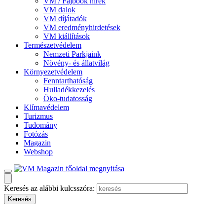
VM / Fajbook hírek
VM dalok
VM díjátadók
VM eredményhirdetések
VM kiállítások
Természetvédelem
Nemzeti Parkjaink
Növény- és állatvilág
Környezetvédelem
Fenntarthatóság
Hulladékkezelés
Öko-tudatosság
Klímavédelem
Turizmus
Tudomány
Fotózás
Magazin
Webshop
Keresés az alábbi kulcsszóra: