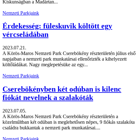
Kiskunságban a Madártan...
Nemzeti Parkjaink
Érdekesség: füleskuvik költött egy
vércseládában
2023.07.21.
A Körös-Maros Nemzeti Park Cserebökény részterületén július első
napjaiban a nemzeti park munkatársai ellenőrizték a kihelyezett
költőládákat. Nagy meglepetésüke az egy...
Nemzeti Parkjaink
Cserebökényben két odúban is kilenc
fiókát nevelnek a szalakóták
2023.07.05.
A Körös-Maros Nemzeti Park Cserebökény részterületén a
közelmúltban két odúban is meglehetősen népes, 9 fiókás szalakóta
családra bukkantak a nemzeti park munkatársai....
Nemzeti Parkjaink