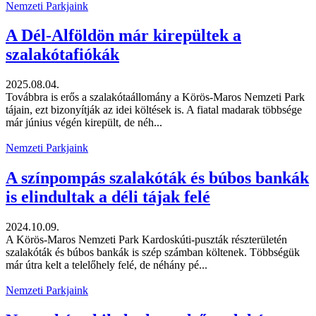
Nemzeti Parkjaink
A Dél-Alföldön már kirepültek a
szalakótafiókák
2025.08.04.
Továbbra is erős a szalakótaállomány a Körös-Maros Nemzeti Park
tájain, ezt bizonyítják az idei költések is. A fiatal madarak többsége
már június végén kirepült, de néh...
Nemzeti Parkjaink
A színpompás szalakóták és búbos bankák
is elindultak a déli tájak felé
2024.10.09.
A Körös-Maros Nemzeti Park Kardoskúti-puszták részterületén
szalakóták és búbos bankák is szép számban költenek. Többségük
már útra kelt a telelőhely felé, de néhány pé...
Nemzeti Parkjaink