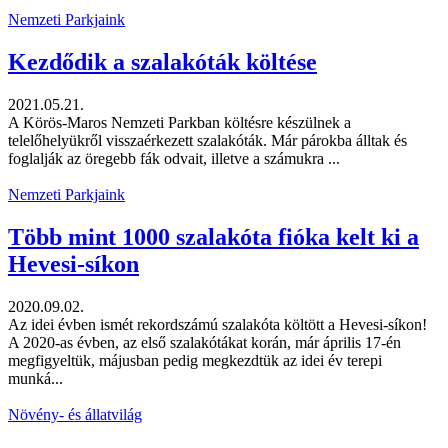
Nemzeti Parkjaink
Kezdődik a szalakóták költése
2021.05.21.
A Körös-Maros Nemzeti Parkban költésre készülnek a
telelőhelyükről visszaérkezett szalakóták. Már párokba álltak és
foglalják az öregebb fák odvait, illetve a számukra ...
Nemzeti Parkjaink
Több mint 1000 szalakóta fióka kelt ki a
Hevesi-síkon
2020.09.02.
Az idei évben ismét rekordszámú szalakóta költött a Hevesi-síkon!
A 2020-as évben, az első szalakótákat korán, már április 17-én
megfigyeltük, májusban pedig megkezdtük az idei év terepi
munká...
Növény- és állatvilág