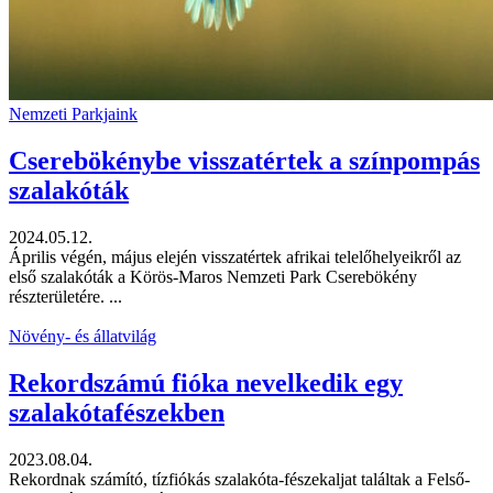
Nemzeti Parkjaink
Cserebökénybe visszatértek a színpompás
szalakóták
2024.05.12.
Április végén, május elején visszatértek afrikai telelőhelyeikről az
első szalakóták a Körös-Maros Nemzeti Park Cserebökény
részterületére. ...
Növény- és állatvilág
Rekordszámú fióka nevelkedik egy
szalakótafészekben
2023.08.04.
Rekordnak számító, tízfiókás szalakóta-fészekaljat találtak a Felső-