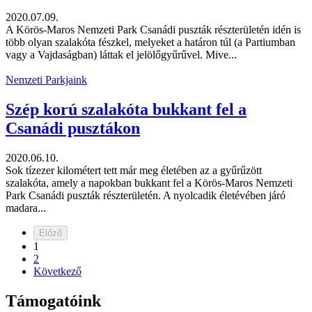
2020.07.09.
A Körös-Maros Nemzeti Park Csanádi puszták részterületén idén is
több olyan szalakóta fészkel, melyeket a határon túl (a Partiumban
vagy a Vajdaságban) láttak el jelölőgyűrűvel. Mive...
Nemzeti Parkjaink
Szép korú szalakóta bukkant fel a
Csanádi pusztákon
2020.06.10.
Sok tízezer kilométert tett már meg életében az a gyűrűzött
szalakóta, amely a napokban bukkant fel a Körös-Maros Nemzeti
Park Csanádi puszták részterületén. A nyolcadik életévében járó
madara...
Előző
1
2
Következő
Támogatóink