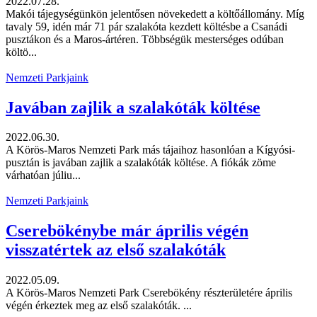
2022.07.28.
Makói tájegységünkön jelentősen növekedett a költőállomány. Míg
tavaly 59, idén már 71 pár szalakóta kezdett költésbe a Csanádi
pusztákon és a Maros-ártéren. Többségük mesterséges odúban
költö...
Nemzeti Parkjaink
Javában zajlik a szalakóták költése
2022.06.30.
A Körös-Maros Nemzeti Park más tájaihoz hasonlóan a Kígyósi-
pusztán is javában zajlik a szalakóták költése. A fiókák zöme
várhatóan júliu...
Nemzeti Parkjaink
Cserebökénybe már április végén
visszatértek az első szalakóták
2022.05.09.
A Körös-Maros Nemzeti Park Cserebökény részterületére április
végén érkeztek meg az első szalakóták. ...