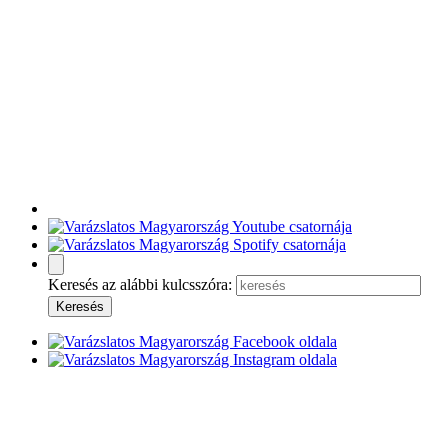
Keresés az alábbi kulcsszóra: