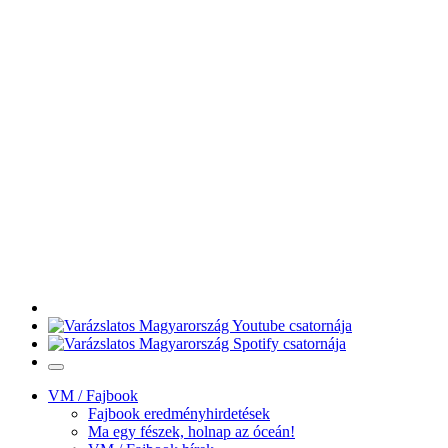
VM / Fajbook
Fajbook eredményhirdetések
Ma egy fészek, holnap az óceán!