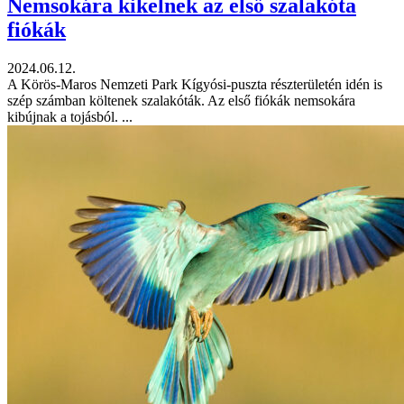
Nemsokára kikelnek az első szalakóta
fiókák
2024.06.12.
A Körös-Maros Nemzeti Park Kígyósi-puszta részterületén idén is
szép számban költenek szalakóták. Az első fiókák nemsokára
kibújnak a tojásból. ...