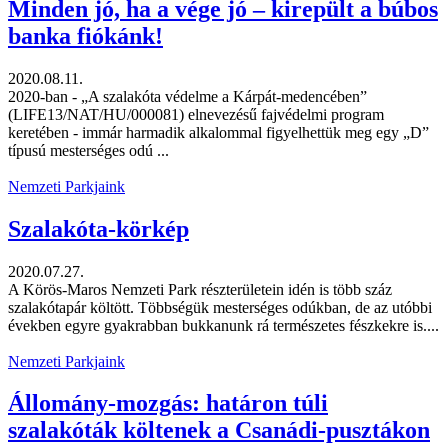
Minden jó, ha a vége jó – kirepült a búbos
banka fiókánk!
2020.08.11.
2020-ban - „A szalakóta védelme a Kárpát-medencében”
(LIFE13/NAT/HU/000081) elnevezésű fajvédelmi program
keretében - immár harmadik alkalommal figyelhettük meg egy „D”
típusú mesterséges odú ...
Nemzeti Parkjaink
Szalakóta-körkép
2020.07.27.
A Körös-Maros Nemzeti Park részterületein idén is több száz
szalakótapár költött. Többségük mesterséges odúkban, de az utóbbi
években egyre gyakrabban bukkanunk rá természetes fészkekre is....
Nemzeti Parkjaink
Állomány-mozgás: határon túli
szalakóták költenek a Csanádi-pusztákon