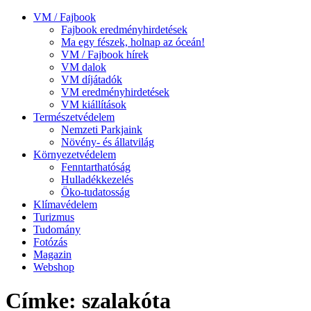
VM / Fajbook
Fajbook eredményhirdetések
Ma egy fészek, holnap az óceán!
VM / Fajbook hírek
VM dalok
VM díjátadók
VM eredményhirdetések
VM kiállítások
Természetvédelem
Nemzeti Parkjaink
Növény- és állatvilág
Környezetvédelem
Fenntarthatóság
Hulladékkezelés
Öko-tudatosság
Klímavédelem
Turizmus
Tudomány
Fotózás
Magazin
Webshop
Címke: szalakóta