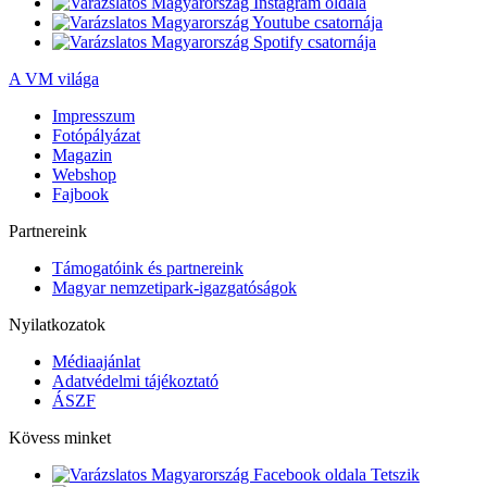
A VM világa
Impresszum
Fotópályázat
Magazin
Webshop
Fajbook
Partnereink
Támogatóink és partnereink
Magyar nemzetipark-igazgatóságok
Nyilatkozatok
Médiaajánlat
Adatvédelmi tájékoztató
ÁSZF
Kövess minket
Tetszik