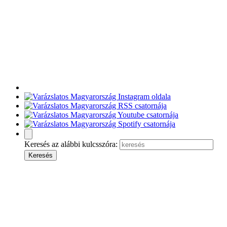
Keresés az alábbi kulcsszóra: