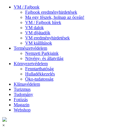
VM / Fajbook
Fajbook eredményhirdetések
Ma egy fészek, holnap az óceán!
VM / Fajbook hírek
VM dalok
VM díjátadók
VM eredményhirdetések
VM kiállítások
Természetvédelem
Nemzeti Parkjaink
Növény- és állatvilág
Környezetvédelem
Fenntarthatóság
Hulladékkezelés
Öko-tudatosság
Klímavédelem
Turizmus
Tudomány
Fotózás
Magazin
Webshop
×