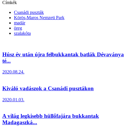
Címkék
Csanádi puszták
Körös-Maros Nemzeti Park
madár
öreg
szalakóta
Húsz év után újra felbukkantak batlák Dévaványa
té...
2020.08.24.
Kiváló vadászok a Csanádi pusztákon
2020.01.03.
A világ legkisebb hüllőfajára bukkantak
Madagaszká...