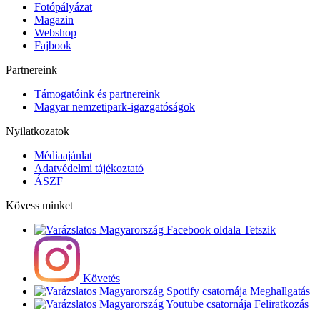
Fotópályázat
Magazin
Webshop
Fajbook
Partnereink
Támogatóink és partnereink
Magyar nemzetipark-igazgatóságok
Nyilatkozatok
Médiaajánlat
Adatvédelmi tájékoztató
ÁSZF
Kövess minket
Tetszik
Követés
Meghallgatás
Feliratkozás