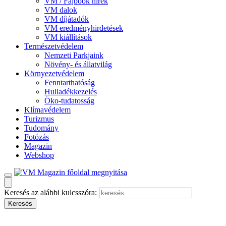
VM / Fajbook hírek
VM dalok
VM díjátadók
VM eredményhirdetések
VM kiállítások
Természetvédelem
Nemzeti Parkjaink
Növény- és állatvilág
Környezetvédelem
Fenntarthatóság
Hulladékkezelés
Öko-tudatosság
Klímavédelem
Turizmus
Tudomány
Fotózás
Magazin
Webshop
Keresés az alábbi kulcsszóra: