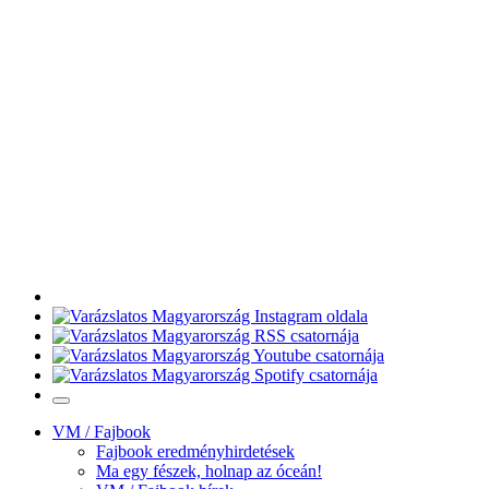
VM / Fajbook
Fajbook eredményhirdetések
Ma egy fészek, holnap az óceán!