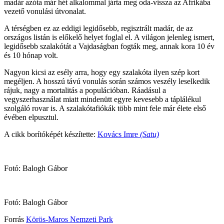
madár azóta már hét alkalommal járta meg oda-vissza az Afrikába
vezető vonulási útvonalat.
A térségben ez az eddigi legidősebb, regisztrált madár, de az
országos listán is előkelő helyet foglal el. A világon jelenleg ismert,
legidősebb szalakótát a Vajdaságban fogták meg, annak kora 10 év
és 10 hónap volt.
Nagyon kicsi az esély arra, hogy egy szalakóta ilyen szép kort
megéljen. A hosszú távú vonulás során számos veszély leselkedik
rájuk, nagy a mortalitás a populációban. Ráadásul a
vegyszerhasználat miatt mindenütt egyre kevesebb a táplálékul
szolgáló rovar is. A szalakótafiókák több mint fele már élete első
évében elpusztul.
A cikk borítóképét készítette:
Kovács Imre
(Satu)
Fotó: Balogh Gábor
Fotó: Balogh Gábor
Forrás
Körös-Maros Nemzeti Park