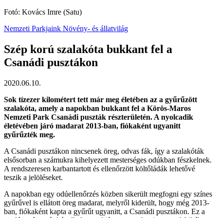
Fotó: Kovács Imre (Satu)
Nemzeti Parkjaink
Növény- és állatvilág
Szép korú szalakóta bukkant fel a
Csanádi pusztákon
2020.06.10.
Sok tízezer kilométert tett már meg életében az a gyűrűzött
szalakóta, amely a napokban bukkant fel a Körös-Maros
Nemzeti Park Csanádi puszták részterületén. A nyolcadik
életévében járó madarat 2013-ban, fiókaként ugyanitt
gyűrűzték meg.
A Csanádi pusztákon nincsenek öreg, odvas fák, így a szalakóták
elsősorban a számukra kihelyezett mesterséges odúkban fészkelnek.
A rendszeresen karbantartott és ellenőrzött költőládák lehetővé
teszik a jelöléseket.
A napokban egy odúellenőrzés közben sikerült megfogni egy színes
gyűrűvel is ellátott öreg madarat, melyről kiderült, hogy még 2013-
ban, fiókaként kapta a gyűrűt ugyanitt, a Csanádi pusztákon. Ez a