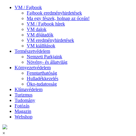
VM / Fajbook
Fajbook eredményhirdetések
Ma egy fészek, holnap az óceán!
VM / Fajbook hírek
VM dalok
VM díjátadók
VM eredményhirdetések
VM kiállítások
Természetvédelem
Nemzeti Parkjaink
Növény- és állatvilág
Környezetvédelem
Fenntarthatóság
Hulladékkezelés
Öko-tudatosság
Klímavédelem
Turizmus
Tudomány
Fotózás
Magazin
Webshop
×