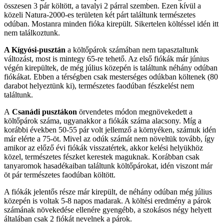
összesen 3 pár költött, a tavalyi 2 párral szemben. Ezen kívül a
közeli Natura-2000-es területen két párt találtunk természetes
odúban. Mostanra minden fióka kirepült. Sikertelen költéssel idén itt
nem találkoztunk.
A Kígyósi-pusztán
a költőpárok számában nem tapasztaltunk
változást, most is mintegy 65-re tehető. Az első fiókák már június
végén kirepültek, de még július közepén is találtunk néhány odúban
fiókákat. Ebben a térségben csak mesterséges odúkban költenek (80
darabot helyeztünk ki), természetes faodúban fészkelést nem
találtunk.
A
Csanádi pusztákon
örvendetes módon megnövekedett a
költőpárok száma, ugyanakkor a fiókák száma alacsony. Míg a
korábbi években 50-55 pár volt jellemző a környéken, számuk idén
már elérte a 75-öt. Mivel az odúk számát nem növeltük tovább, így
amikor az előző évi fiókák visszatértek, akkor kelési helyükhöz
közel, természetes fészket kerestek maguknak. Korábban csak
tanyaromok hasadékaiban találtunk költőpárokat, idén viszont már
öt pár természetes faodúban költött.
A fiókák jelentős része már kirepült, de néhány odúban még július
közepén is voltak 5-8 napos madarak. A költési eredmény a párok
számának növekedése ellenére gyengébb, a szokásos négy helyett
általában csak 2 fiókát nevelnek a párok.