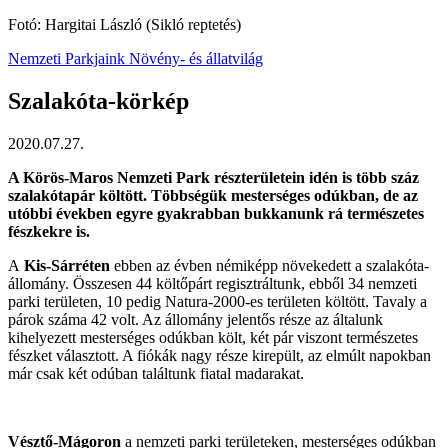
Fotó: Hargitai László (Sikló reptetés)
Nemzeti Parkjaink
Növény- és állatvilág
Szalakóta-körkép
2020.07.27.
A Körös-Maros Nemzeti Park részterületein idén is több száz
szalakótapár költött. Többségük mesterséges odúkban, de az
utóbbi években egyre gyakrabban bukkanunk rá természetes
fészkekre is.
A
Kis-Sárréten
ebben az évben némiképp növekedett a szalakóta-
állomány. Összesen 44 költőpárt regisztráltunk, ebből 34 nemzeti
parki területen, 10 pedig Natura-2000-es területen költött. Tavaly a
párok száma 42 volt. Az állomány jelentős része az általunk
kihelyezett mesterséges odúkban költ, két pár viszont természetes
fészket választott. A fiókák nagy része kirepült, az elmúlt napokban
már csak két odúban találtunk fiatal madarakat.
Vésztő-Mágoron
a nemzeti parki területeken, mesterséges odúkban