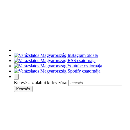
Keresés az alábbi kulcsszóra: