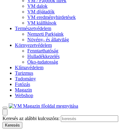
VM / Fajbook hírek
VM dalok
VM díjátadók
VM eredményhirdetések
VM kiállítások
Természetvédelem
Nemzeti Parkjaink
Növény- és állatvilág
Környezetvédelem
Fenntarthatóság
Hulladékkezelés
Öko-tudatosság
Klímavédelem
Turizmus
Tudomány
Fotózás
Magazin
Webshop
Keresés az alábbi kulcsszóra: