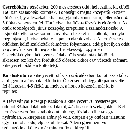
Cserebökény
térségében 200 mesterséges odút helyeztünk ki, ebből
166-ban szalakóták költöttek. Többségük május közepétől kezdett
költésbe, így a fészekaljakban nagyjából azonos korú, jellemzően 4-
5 fióka cseperedett fel. Hat helyen hatfiókás fészek is előfordult. Az
odúk többségéből július közepéig kirepültek a szalakótafiókák. A
legutóbbi ellenőrzéskor néhány olyan fészket is találtunk, amelyben
még tojások, illetve néhány napos madarak voltak. A természetes
odúkban költő szalakóták felmérése folyamatos, eddig hat ilyen odút
vagy revírt sikerült megtalálni. Érdekesség, hogy idén
Cserebökényben két „vércseládában” is szalakóták költöttek
sikeresen (ez két éve fordult elő először, akkor egy vércsék számára
kihelyezett ládában költöttek).
Kardoskúton
a kihelyezett odúk 75 százalékában költött szalakóta,
ami igen jó aránynak tekinthető. Összesen mintegy 40 pár nevelte
fel átlagosan 4-5 fiókáját, melyek a hónap közepén már ki is
repültek.
A Dévaványai-Ecsegi pusztákon a kihelyezett 70 mesterséges
odúból 33-ban találtunk szalakótát, 4-5 tojásos fészekaljakkal. Két
természetes odúra is rábukkantunk, egy fűzfában illetve egy
nyárfában. A kirepülési arány jó volt, csupán egy odúban találtunk
egy már tollasodó, elpusztult fiókát. A térségben nem volt
széthúzódó a költés, már minden fióka kirepült.