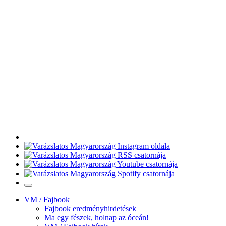
VM / Fajbook
Fajbook eredményhirdetések
Ma egy fészek, holnap az óceán!