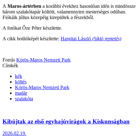
A
Maros-ártérben
a korábbi évekhez hasonlóan idén is mindössze
három szalakótapár költött, valamennyien mesterséges odúban.
Fiókáik július közepéig kirepültek a fészekből.
A fotókat Őze Péter készítette.
A cikk botítóképét készítette:
Hargitai László
(Sikló reptetés)
Forrás
Körös-Maros Nemzeti Park
Címkék
kék
költés
Körös-Maros Nemzeti Park
madár
szalakóta
Kibújtak az első egyhajúvirágok a Kiskunságban
2026.02.19.