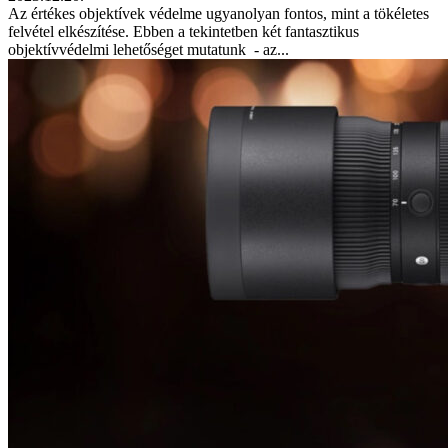
Az értékes objektívek védelme ugyanolyan fontos, mint a tökéletes
felvétel elkészítése. Ebben a tekintetben két fantasztikus
objektívvédelmi lehetőséget mutatunk - az...