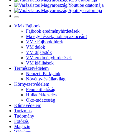
VM / Fajbook
Fajbook eredményhirdetések
Ma egy fészek, holnap az óceán!
VM / Fajbook hírek
VM dalok
VM díjátadók
VM eredményhirdetések
VM kiállítások
Természetvédelem
Nemzeti Parkjaink
Növény- és állatvilág
Környezetvédelem
Fenntarthatóság
Hulladékkezelés
Öko-tudatosság
Klímavédelem
Turizmus
Tudomány
Fotózás
Magazin
Webshop