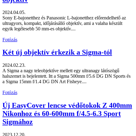
2024.04.05.
Sony E-bajonetthez és Panasonic L-bajonetthez előrendelhető az
ultragyors, kompakt, időjárásálló objektív, ami a valaha készült
egyik legélesebb 50 mm-es objektív....
Fotózás
Két új objektív érkezik a Sigma-tól
2024.02.23.
A Sigma a nagy teleobjektíve mellett egy ultranagy látószögű
halszemet is bejelentett. Itt a Sigma 500mm f/5.6 DG DN Sports és
a Sigma 15mm f/1.4 DG DN Art Fisheye....
Fotózás
Új EasyCover lencse védőtokok Z 400mm
Nikonhoz és 60-600mm f/4.5-6.3 Sport
Sigmához
2023.12.20.