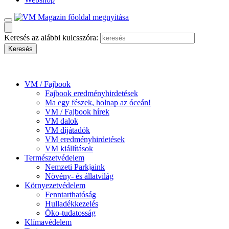
Keresés az alábbi kulcsszóra:
VM / Fajbook
Fajbook eredményhirdetések
Ma egy fészek, holnap az óceán!
VM / Fajbook hírek
VM dalok
VM díjátadók
VM eredményhirdetések
VM kiállítások
Természetvédelem
Nemzeti Parkjaink
Növény- és állatvilág
Környezetvédelem
Fenntarthatóság
Hulladékkezelés
Öko-tudatosság
Klímavédelem