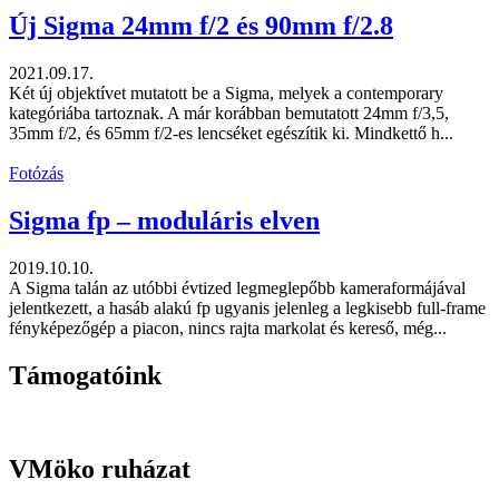
Új Sigma 24mm f/2 és 90mm f/2.8
2021.09.17.
Két új objektívet mutatott be a Sigma, melyek a contemporary
kategóriába tartoznak. A már korábban bemutatott 24mm f/3,5,
35mm f/2, és 65mm f/2-es lencséket egészítik ki. Mindkettő h...
Fotózás
Sigma fp – moduláris elven
2019.10.10.
A Sigma talán az utóbbi évtized legmeglepőbb kameraformájával
jelentkezett, a hasáb alakú fp ugyanis jelenleg a legkisebb full-frame
fényképezőgép a piacon, nincs rajta markolat és kereső, még...
Támogatóink
VMöko ruházat