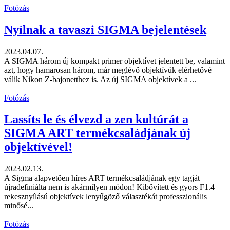
Fotózás
Nyílnak a tavaszi SIGMA bejelentések
2023.04.07.
A SIGMA három új kompakt primer objektívet jelentett be, valamint
azt, hogy hamarosan három, már meglévő objektívük elérhetővé
válik Nikon Z-bajonetthez is. Az új SIGMA objektívek a ...
Fotózás
Lassíts le és élvezd a zen kultúrát a
SIGMA ART termékcsaládjának új
objektívével!
2023.02.13.
A Sigma alapvetően híres ART termékcsaládjának egy tagját
újradefiniálta nem is akármilyen módon! Kibővített és gyors F1.4
rekesznyílású objektívek lenyűgöző választékát professzionális
minősé...
Fotózás