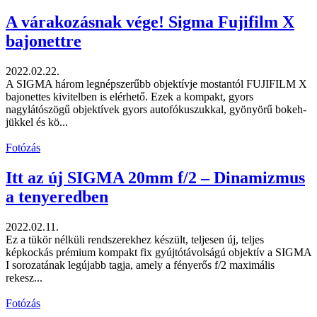
A várakozásnak vége! Sigma Fujifilm X
bajonettre
2022.02.22.
A SIGMA három legnépszerűbb objektívje mostantól FUJIFILM X
bajonettes kivitelben is elérhető. Ezek a kompakt, gyors
nagylátószögű objektívek gyors autofókuszukkal, gyönyörű bokeh-
jükkel és kö...
Fotózás
Itt az új SIGMA 20mm f/2 – Dinamizmus
a tenyeredben
2022.02.11.
Ez a tükör nélküli rendszerekhez készült, teljesen új, teljes
képkockás prémium kompakt fix gyújtótávolságú objektív a SIGMA
I sorozatának legújabb tagja, amely a fényerős f/2 maximális
rekesz...
Fotózás