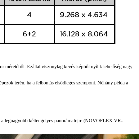
zor méretéből. Ezáltal viszonylag kevés képből nyílik lehetőség nagy
yképezők terén, ha a felbontás elsődleges szempont. Néhány példa a
miatt a legnagyobb kéttengelyes panorámafejre (NOVOFLEX VR-