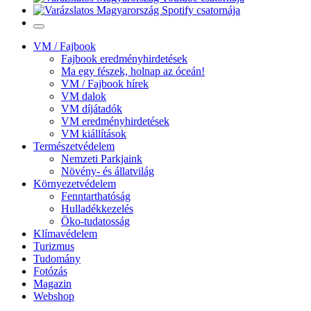
VM / Fajbook
Fajbook eredményhirdetések
Ma egy fészek, holnap az óceán!
VM / Fajbook hírek
VM dalok
VM díjátadók
VM eredményhirdetések
VM kiállítások
Természetvédelem
Nemzeti Parkjaink
Növény- és állatvilág
Környezetvédelem
Fenntarthatóság
Hulladékkezelés
Öko-tudatosság
Klímavédelem
Turizmus
Tudomány
Fotózás
Magazin
Webshop