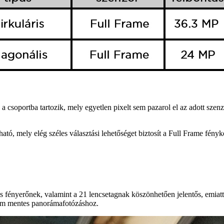
a csoportba tartozik, mely egyetlen pixelt sem pazarol el az adott szen
ató, mely elég széles választási lehetőséget biztosít a Full Frame fén
es fényerőnek, valamint a 21 lencsetagnak köszönhetően jelentős, e
um mentes panorámafotózáshoz.