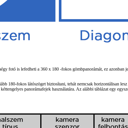
égy fotó is lefedheti a 360 x 180 -fokos gömbpanorámát, ez azonban jele
lább 180-fokos látószöget biztosítani, tehát nemcsak horizontálisan lesz
a kéttengelyes panorámafejek használatára. Az alábbi táblázat egy egysz