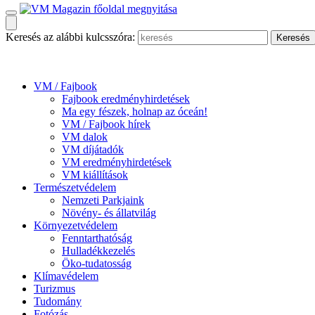
Keresés az alábbi kulcsszóra:
VM / Fajbook
Fajbook eredményhirdetések
Ma egy fészek, holnap az óceán!
VM / Fajbook hírek
VM dalok
VM díjátadók
VM eredményhirdetések
VM kiállítások
Természetvédelem
Nemzeti Parkjaink
Növény- és állatvilág
Környezetvédelem
Fenntarthatóság
Hulladékkezelés
Öko-tudatosság
Klímavédelem
Turizmus
Tudomány
Fotózás