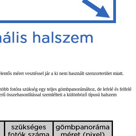
ntős méret vesztéssel jár a ki nem használt szenzorterület miatt.
 több fotóra szükség egy teljes gömbpanorámához, de lefelé és felfelé
erű összehasonlítással szemlélteti a különböző típusú halszem