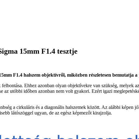
igma 15mm F1.4 tesztje
 15mm F1.4 halszem objektívről, miközben részletesen bemutatja a p
 felbontása. Ehhez azonban olyan objektívekre van szükség, melyek az
se az utóbbi időben azonban nem volt gyakori. Ezért igazi meglepetéské
ség a cirkuláris és a diagonális halszemek között. Az alábbi képen jól l
kisebb látószöggel ugyan, de az egész képmezőt kirajzolja.