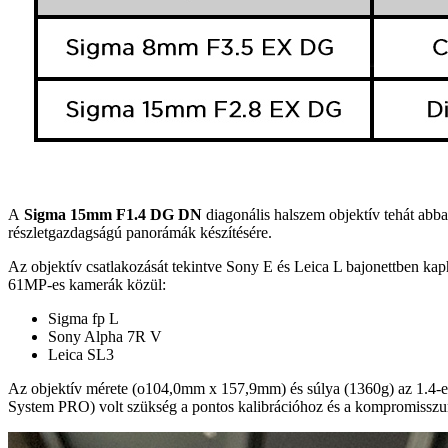
A
Sigma 15mm F1.4 DG DN
diagonális halszem objektív tehát abba 
részletgazdagságú panorámák készítésére.
Az objektív csatlakozását tekintve Sony E és Leica L bajonettben kaph
61MP-es kamerák közül:
Sigma fp L
Sony Alpha 7R V
Leica SL3
Az objektív mérete (o104,0mm x 157,9mm) és súlya (1360g) az 1.4-
System PRO) volt szükség a pontos kalibrációhoz és a kompromissz