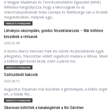
A Magyar Madártani és Természetvédelmi Egyesület (MME)
felhívása hangsúlyozza, hogy a lakosságnak és az
önkormányzatoknak óriási szerepe és felelőssége van a fecskék
megvédésében, melynek egyi...
NEMZETI PARKJAINK
Látványos nászrepülés, gondos fészektatarozás – Már költésre
készülnek a rétisasok
2023.01.09.
A Körös-Maros Nemzeti Park Kis-Sárrét részterületének egyik
jellegzetes, fokozottan védett ragadozó madara a rétisas. Mivel
a költést igen korán kezdi, ezért a párok má...
NEMZETI PARKJAINK
Szétszéledő bakcsók
2022.08.15.
Augusztus folyamán már kiürülnek a gémtelepek, a költés véget
ért, a fiókák felc...
NEMZETI PARKJAINK
Sikeresen költöttek a kanalasgémek a Kis-Sárréten