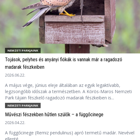
NEMZETI PARKJAINK
Tojások, pelyhes és anyányi fiókák is vannak már a ragadozó
madarak fészkeiben
2026.06.22.
A május vége, június eleje általában az egyik legaktívabb,
legzsongóbb időszak a természetben. A Körös-Maros Nemzeti
Park tájain fészkelő ragadozó madarak fészkeiben is...
NEMZETI PARKJAINK
Művészi fészekben hűtlen szülők – a függőcinege
2026.04.22.
A függőcinege (Remiz pendulinus) apró termetű madár. Nevével
ellenté...