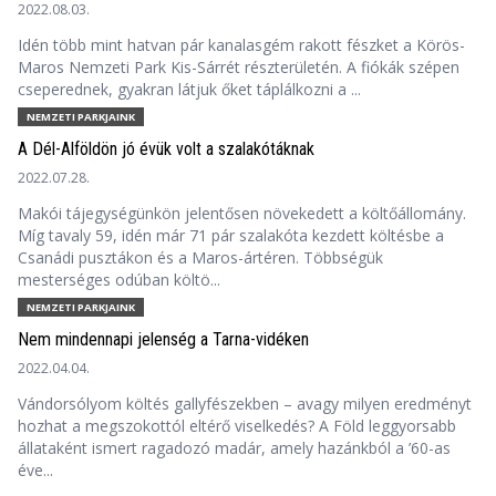
2022.08.03.
Idén több mint hatvan pár kanalasgém rakott fészket a Körös-
Maros Nemzeti Park Kis-Sárrét részterületén. A fiókák szépen
cseperednek, gyakran látjuk őket táplálkozni a ...
NEMZETI PARKJAINK
A Dél-Alföldön jó évük volt a szalakótáknak
2022.07.28.
Makói tájegységünkön jelentősen növekedett a költőállomány.
Míg tavaly 59, idén már 71 pár szalakóta kezdett költésbe a
Csanádi pusztákon és a Maros-ártéren. Többségük
mesterséges odúban költö...
NEMZETI PARKJAINK
Nem mindennapi jelenség a Tarna-vidéken
2022.04.04.
Vándorsólyom költés gallyfészekben – avagy milyen eredményt
hozhat a megszokottól eltérő viselkedés? A Föld leggyorsabb
állataként ismert ragadozó madár, amely hazánkból a ’60-as
éve...