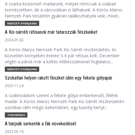
A szarka közismert madarunk, melyet nemcsak a szabad
természetben, de a városokban is láthatunk. A Körös-Maros
Nemzeti Park területén gyakran találkozhatunk vele, mivel...
NEMZETI PARKJAINK
A Kis-sárréti rétisasok már tatarozzák fészkeiket
2024.01.02.
A Körös-Maros Nemzeti Park Kis-Sárrét részterületén, és
közvetlen környékén évente 5-6 pár rétisas költ. December
végén a párok már a költés előkészületeivel foglalatos...
NEMZETI PARKJAINK
Szokatlan helyen rakott fészket idén egy fekete gólyapár
2023.11.24.
A szakirodalom szerint a fekete gólya emberkerülő, félénk
madár. A Körös-Maros Nemzeti Park Kis-Sárrét részterületén
azonban idén mégis belterületen, egy kastély kertjé...
TUDOMÁNY
A hárpiák serkentik a fák növekedését
2023.05.16.