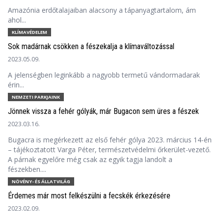
Amazónia erdőtalajaiban alacsony a tápanyagtartalom, ám
ahol...
KLÍMAVÉDELEM
Sok madárnak csökken a fészekalja a klímaváltozással
2023.05.09.
A jelenségben leginkább a nagyobb termetű vándormadarak
érin...
NEMZETI PARKJAINK
Jönnek vissza a fehér gólyák, már Bugacon sem üres a fészek
2023.03.16.
Bugacra is megérkezett az első fehér gólya 2023. március 14-én
– tájékoztatott Varga Péter, természetvédelmi őrkerület-vezető.
A párnak egyelőre még csak az egyik tagja landolt a
fészekben....
NÖVÉNY- ÉS ÁLLATVILÁG
Érdemes már most felkészülni a fecskék érkezésére
2023.02.09.