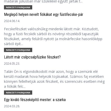
madarak júliusban már szüleikkel együtt jártak t...
NEMZETI PARKJAINK
Meglepő helyen nevelt fiókákat egy füstifecske-pár
2024.06.14.
Fecskefészket valószínűleg mindenki látott már. Köztudott,
hogy a füsti fecskék sárból és növényi részekből tapasztják
fészküket, amely felülről nyitott (a molnárfecske hasonlóképp
sárból épít...
NEMZETI PARKJAINK
Látott már csilpcsalpfüzike fészket?
2024.05.23.
Talán Ön is elgondolkodott már azon, hogy a szemünk elé
kerülő madarak hova helyezik tojásaikat. Számos faj esetében
könnyen fellelhetjük azok fészkeit, és szerencsés esetben még
a fiókák felc...
NEMZETI PARKJAINK
Egy kiváló fészeképítő mester: a szarka
2024.03.28.