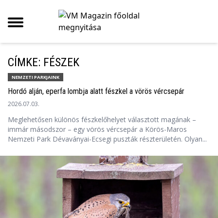
CÍMKE: FÉSZEK
NEMZETI PARKJAINK
Hordó alján, eperfa lombja alatt fészkel a vörös vércsepár
2026.07.03.
Meglehetősen különös fészkelőhelyet választott magának –
immár másodszor – egy vörös vércsepár a Körös-Maros
Nemzeti Park Dévaványai-Ecsegi puszták részterületén. Olyan...