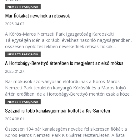
NEMZETI PARKJAINK
Már fiókákat nevelnek a rétisasok
2025.04.02.
A Körös-Maros Nemzeti Park Igazgatóság Kardoskúti
Tájegységén idén a korábbi évekhez hasonló nagyságrendben,
összesen nyolc fészekben nevelkednek rétisas-fiókák....
NEMZETI PARKJAINK
A Hortobágy-Berettyó árterében is megjelent az első mókus
2025.01.27.
Bár mókusok szórványosan előfordulnak a Körös-Maros
Nemzeti Park területén kanyargó Körösök és a Maros folyó
ártéri erdőiben, de a Hortobágy-Berettyó mentén csak a köze...
NEMZETI PARKJAINK
Száznál is több kanalasgém-pár költött a Kis-Sárréten
2024.08.01.
Összesen 104 pár kanalasgém nevelte fel sikeresen fiókáit a
Körös-Maros Nemzeti Park Kis-Sárrét részterületén. A fiatal