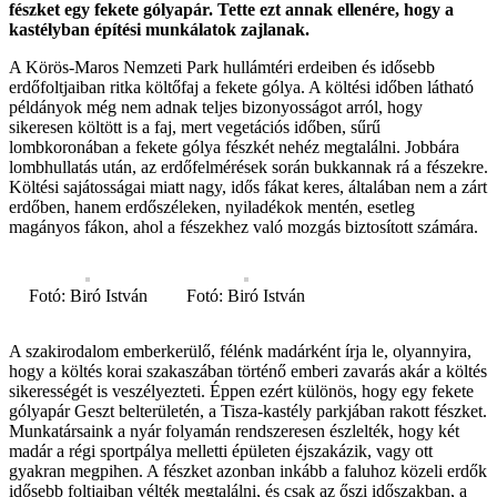
fészket egy fekete gólyapár. Tette ezt annak ellenére, hogy a
kastélyban építési munkálatok zajlanak.
A Körös-Maros Nemzeti Park hullámtéri erdeiben és idősebb
erdőfoltjaiban ritka költőfaj a fekete gólya. A költési időben látható
példányok még nem adnak teljes bizonyosságot arról, hogy
sikeresen költött is a faj, mert vegetációs időben, sűrű
lombkoronában a fekete gólya fészkét nehéz megtalálni. Jobbára
lombhullatás után, az erdőfelmérések során bukkannak rá a fészekre.
Költési sajátosságai miatt nagy, idős fákat keres, általában nem a zárt
erdőben, hanem erdőszéleken, nyiladékok mentén, esetleg
magányos fákon, ahol a fészekhez való mozgás biztosított számára.
Fotó: Biró István
Fotó: Biró István
A szakirodalom emberkerülő, félénk madárként írja le, olyannyira,
hogy a költés korai szakaszában történő emberi zavarás akár a költés
sikerességét is veszélyezteti. Éppen ezért különös, hogy egy fekete
gólyapár Geszt belterületén, a Tisza-kastély parkjában rakott fészket.
Munkatársaink a nyár folyamán rendszeresen észlelték, hogy két
madár a régi sportpálya melletti épületen éjszakázik, vagy ott
gyakran megpihen. A fészket azonban inkább a faluhoz közeli erdők
idősebb foltjaiban vélték megtalálni, és csak az őszi időszakban, a