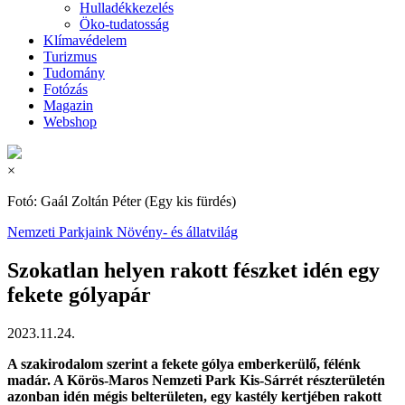
Hulladékkezelés
Öko-tudatosság
Klímavédelem
Turizmus
Tudomány
Fotózás
Magazin
Webshop
×
Fotó: Gaál Zoltán Péter (Egy kis fürdés)
Nemzeti Parkjaink
Növény- és állatvilág
Szokatlan helyen rakott fészket idén egy
fekete gólyapár
2023.11.24.
A szakirodalom szerint a fekete gólya emberkerülő, félénk
madár. A Körös-Maros Nemzeti Park Kis-Sárrét részterületén
azonban idén mégis belterületen, egy kastély kertjében rakott