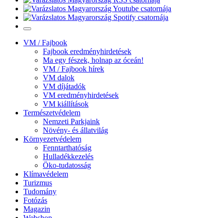
VM / Fajbook
Fajbook eredményhirdetések
Ma egy fészek, holnap az óceán!
VM / Fajbook hírek
VM dalok
VM díjátadók
VM eredményhirdetések
VM kiállítások
Természetvédelem
Nemzeti Parkjaink
Növény- és állatvilág
Környezetvédelem
Fenntarthatóság
Hulladékkezelés
Öko-tudatosság
Klímavédelem
Turizmus
Tudomány
Fotózás
Magazin
Webshop