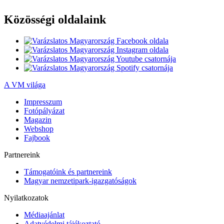
Közösségi oldalaink
A VM világa
Impresszum
Fotópályázat
Magazin
Webshop
Fajbook
Partnereink
Támogatóink és partnereink
Magyar nemzetipark-igazgatóságok
Nyilatkozatok
Médiaajánlat
Adatvédelmi tájékoztató