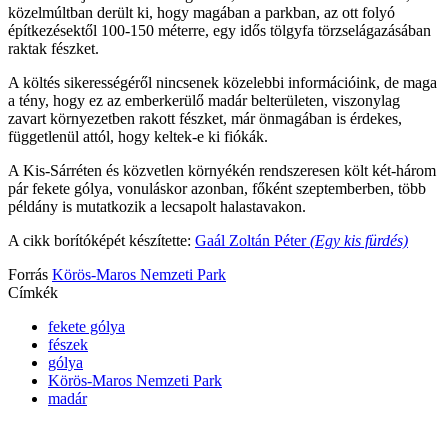
közelmúltban derült ki, hogy magában a parkban, az ott folyó
építkezésektől 100-150 méterre, egy idős tölgyfa törzselágazásában
raktak fészket.
A költés sikerességéről nincsenek közelebbi információink, de maga
a tény, hogy ez az emberkerülő madár belterületen, viszonylag
zavart környezetben rakott fészket, már önmagában is érdekes,
függetlenül attól, hogy keltek-e ki fiókák.
A Kis-Sárréten és közvetlen környékén rendszeresen költ két-három
pár fekete gólya, vonuláskor azonban, főként szeptemberben, több
példány is mutatkozik a lecsapolt halastavakon.
A cikk borítóképét készítette:
Gaál Zoltán Péter
(Egy kis fürdés)
Forrás
Körös-Maros Nemzeti Park
Címkék
fekete gólya
fészek
gólya
Körös-Maros Nemzeti Park
madár