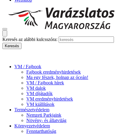
Keresés az alábbi kulcsszóra:
VM / Fajbook
Fajbook eredményhirdetések
Ma egy fészek, holnap az óceán!
VM / Fajbook hírek
VM dalok
VM díjátadók
VM eredményhirdetések
VM kiállítások
Természetvédelem
Nemzeti Parkjaink
Növény- és állatvilág
Környezetvédelem
Fenntarthatóság