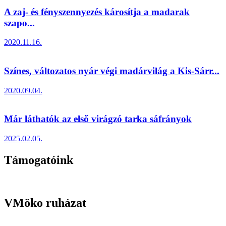
A zaj- és fényszennyezés károsítja a madarak
szapo...
2020.11.16.
Színes, változatos nyár végi madárvilág a Kis-Sárr...
2020.09.04.
Már láthatók az első virágzó tarka sáfrányok
2025.02.05.
Támogatóink
VMöko ruházat