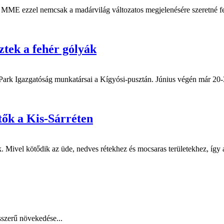
ME ezzel nemcsak a madárvilág változatos megjelenésére szeretné felh
ztek a fehér gólyák
 Park Igazgatóság munkatársai a Kígyósi-pusztán. Június végén már 20
tők a Kis-Sárréten
. Mivel kötődik az üde, nedves rétekhez és mocsaras területekhez, így 
szerű növekedése...