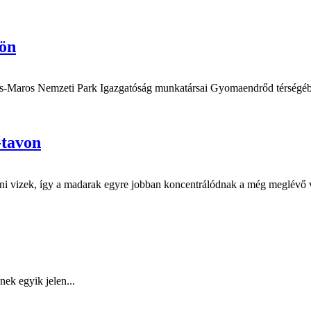
sön
rös-Maros Nemzeti Park Igazgatóság munkatársai Gyomaendrőd térségéb
-tavon
színi vizek, így a madarak egyre jobban koncentrálódnak a még meglévő v
ek egyik jelen...