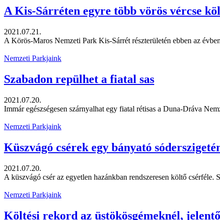
A Kis-Sárréten egyre több vörös vércse kö
2021.07.21.
A Körös-Maros Nemzeti Park Kis-Sárrét részterületén ebben az évben is
Nemzeti Parkjaink
Szabadon repülhet a fiatal sas
2021.07.20.
Immár egészségesen szárnyalhat egy fiatal rétisas a Duna-Dráva Nemze
Nemzeti Parkjaink
Küszvágó csérek egy bányató sóderszigeté
2021.07.20.
A küszvágó csér az egyetlen hazánkban rendszeresen költő csérféle. 
Nemzeti Parkjaink
Költési rekord az üstökösgémeknél, jelentő