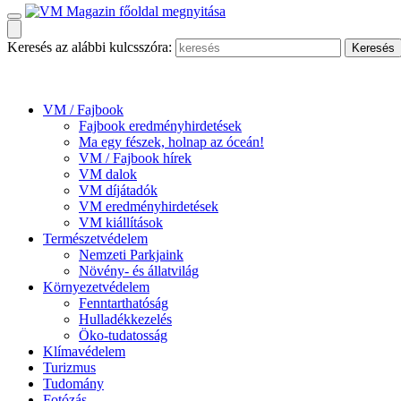
Keresés az alábbi kulcsszóra:
VM / Fajbook
Fajbook eredményhirdetések
Ma egy fészek, holnap az óceán!
VM / Fajbook hírek
VM dalok
VM díjátadók
VM eredményhirdetések
VM kiállítások
Természetvédelem
Nemzeti Parkjaink
Növény- és állatvilág
Környezetvédelem
Fenntarthatóság
Hulladékkezelés
Öko-tudatosság
Klímavédelem
Turizmus
Tudomány
Fotózás