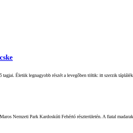
ecske
tagjai. Életük legnagyobb részét a levegőben töltik: itt szerzik táplálék
-Maros Nemzeti Park Kardoskúti Fehértó részterületén. A fiatal madarak 