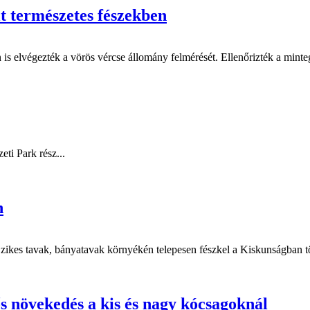
lt természetes fészekben
 elvégezték a vörös vércse állomány felmérését. Ellenőrizték a mintegy
ti Park rész...
n
Szikes tavak, bányatavak környékén telepesen fészkel a Kiskunságban t
s növekedés a kis és nagy kócsagoknál