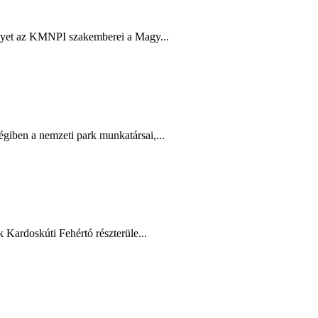
melyet az KMNPI szakemberei a Magy...
giben a nemzeti park munkatársai,...
 Kardoskúti Fehértó részterüle...