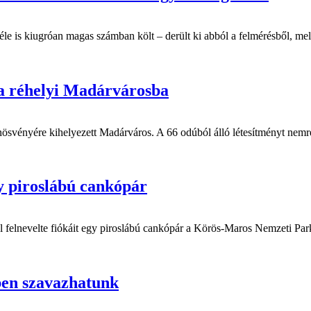
éle is kiugróan magas számban költ – derült ki abból a felmérésből, 
 a réhelyi Madárvárosba
svényére kihelyezett Madárváros. A 66 odúból álló létesítményt nemré
gy piroslábú cankópár
l felnevelte fiókáit egy piroslábú cankópár a Körös-Maros Nemzeti Park
ben szavazhatunk