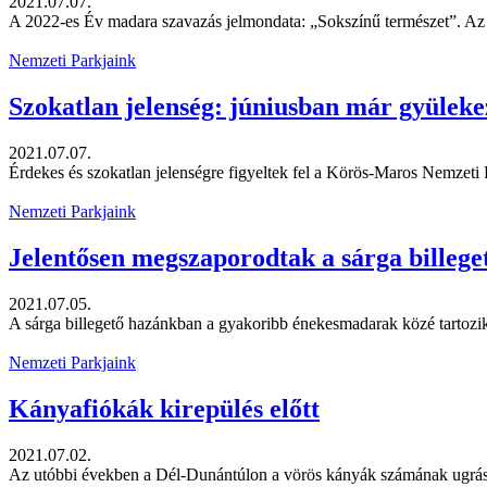
2021.07.07.
A 2022-es Év madara szavazás jelmondata: „Sokszínű természet”. Az M
Nemzeti Parkjaink
Szokatlan jelenség: júniusban már gyüleke
2021.07.07.
Érdekes és szokatlan jelenségre figyeltek fel a Körös-Maros Nemzeti
Nemzeti Parkjaink
Jelentősen megszaporodtak a sárga billege
2021.07.05.
A sárga billegető hazánkban a gyakoribb énekesmadarak közé tartozik
Nemzeti Parkjaink
Kányafiókák kirepülés előtt
2021.07.02.
Az utóbbi években a Dél-Dunántúlon a vörös kányák számának ugrás