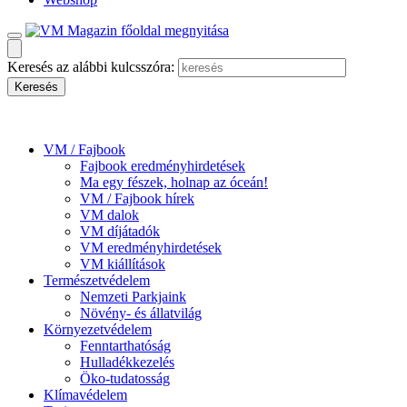
Keresés az alábbi kulcsszóra:
VM / Fajbook
Fajbook eredményhirdetések
Ma egy fészek, holnap az óceán!
VM / Fajbook hírek
VM dalok
VM díjátadók
VM eredményhirdetések
VM kiállítások
Természetvédelem
Nemzeti Parkjaink
Növény- és állatvilág
Környezetvédelem
Fenntarthatóság
Hulladékkezelés
Öko-tudatosság
Klímavédelem