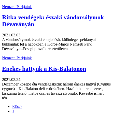
Nemzeti Parkjaink
Ritka vendégek: északi vándorsólymok
Dévaványán
2021.03.03.
A vándorsólymok északi elterjedésű, különleges példányai
bukkantak fel a napokban a Körös-Maros Nemzeti Park
Dévaványai-Ecsegi puszták részterületén. ...
Nemzeti Parkjaink
Énekes hattyúk a Kis-Balatonon
2021.02.24.
December közepe óta vendégeskedik három énekes hattyú (Cygnus
cygnus) a Kis-Balaton déli csücskében. Hazánkban rendszeres,
kisszámú telelő, illetve őszi és tavaszi átvonuló. Kevésbé ismert
tén...
Előző
1