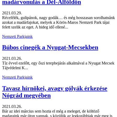
madárvonulás a Dél-Alföldön
2021.03.29.
Récefélék, gulipánok, nagy godák… és még hosszasan sorolhatnánk
azokat a madárfajokat, melyek a Körös-Maros Nemzeti Park tájai
felett szelik az eget. A hideg idő ellené...
Nemzeti Parkjaink
Búbos cinegék a Nyugat-Mecsekben
2021.03.26.
Tíz évvel ezelőtt, egy őszi terepbejárás alkalmával a Nyugat Mecsek
Tájvédelmi K...
Nemzeti Parkjaink
Tavasz hírnökei, avagy gólyák érkezése
Nógrád megyében
2021.03.26.
Bár az idei március sem hozta el még a meleget, de költöző
madaraink már úton vannak, s közülük az legkorábbiak már meg is