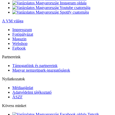
A VM világa
Impresszum
Fotópályázat
Magazin
Webshop
Fajbook
Partnereink
Támogatóink és partnereink
Magyar nemzetipark-igazgatóságok
Nyilatkozatok
Médiaajánlat
Adatvédelmi tájékoztató
ÁSZF
Kövess minket
Tetszik