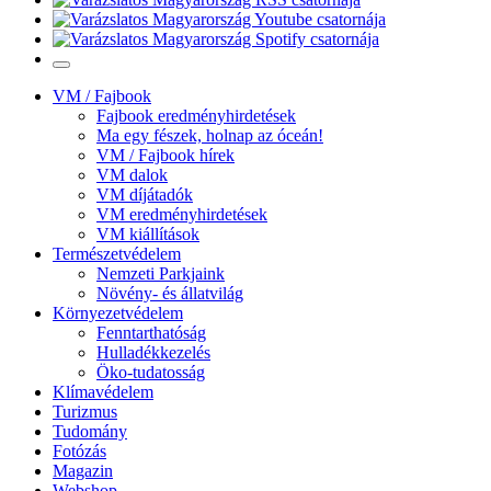
VM / Fajbook
Fajbook eredményhirdetések
Ma egy fészek, holnap az óceán!
VM / Fajbook hírek
VM dalok
VM díjátadók
VM eredményhirdetések
VM kiállítások
Természetvédelem
Nemzeti Parkjaink
Növény- és állatvilág
Környezetvédelem
Fenntarthatóság
Hulladékkezelés
Öko-tudatosság
Klímavédelem
Turizmus
Tudomány
Fotózás
Magazin
Webshop