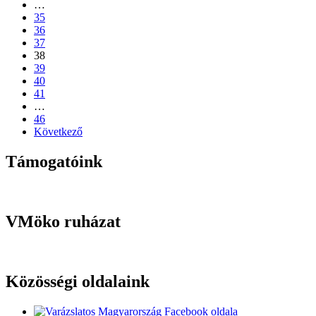
…
35
36
37
38
39
40
41
…
46
Következő
Támogatóink
VMöko ruházat
Közösségi oldalaink