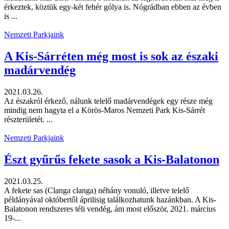
érkeztek, köztük egy-két fehér gólya is. Nógrádban ebben az évben
is ...
Nemzeti Parkjaink
A Kis-Sárréten még most is sok az északi
madárvendég
2021.03.26.
Az északról érkező, nálunk telelő madárvendégek egy része még
mindig nem hagyta el a Körös-Maros Nemzeti Park Kis-Sárrét
részterületét. ...
Nemzeti Parkjaink
Észt gyűrűs fekete sasok a Kis-Balatonon
2021.03.25.
A fekete sas (Clanga clanga) néhány vonuló, illetve telelő
példányával októbertől áprilisig találkozhatunk hazánkban. A Kis-
Balatonon rendszeres téli vendég, ám most először, 2021. március
19-...