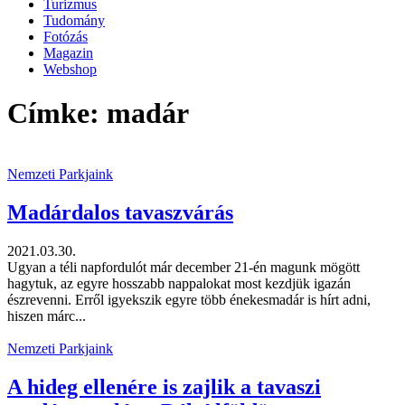
Turizmus
Tudomány
Fotózás
Magazin
Webshop
Címke: madár
Nemzeti Parkjaink
Madárdalos tavaszvárás
2021.03.30.
Ugyan a téli napfordulót már december 21-én magunk mögött
hagytuk, az egyre hosszabb nappalokat most kezdjük igazán
észrevenni. Erről igyekszik egyre több énekesmadár is hírt adni,
hiszen márc...
Nemzeti Parkjaink
A hideg ellenére is zajlik a tavaszi