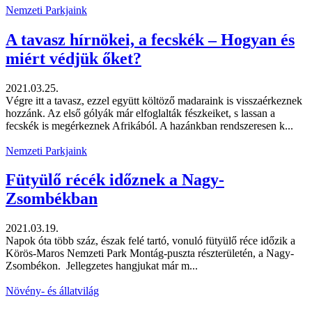
Nemzeti Parkjaink
A tavasz hírnökei, a fecskék – Hogyan és
miért védjük őket?
2021.03.25.
Végre itt a tavasz, ezzel együtt költöző madaraink is visszaérkeznek
hozzánk. Az első gólyák már elfoglalták fészkeiket, s lassan a
fecskék is megérkeznek Afrikából. A hazánkban rendszeresen k...
Nemzeti Parkjaink
Fütyülő récék időznek a Nagy-
Zsombékban
2021.03.19.
Napok óta több száz, észak felé tartó, vonuló fütyülő réce időzik a
Körös-Maros Nemzeti Park Montág-puszta részterületén, a Nagy-
Zsombékon. Jellegzetes hangjukat már m...
Növény- és állatvilág