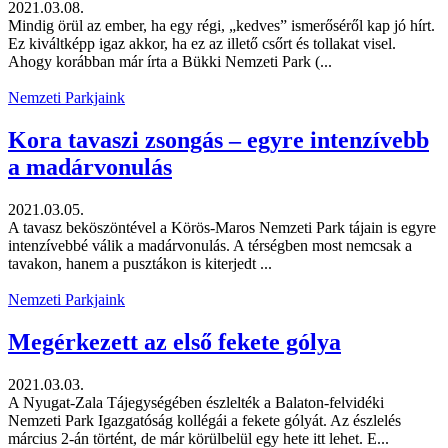
2021.03.08.
Mindig örül az ember, ha egy régi, „kedves” ismerőséről kap jó hírt.
Ez kiváltképp igaz akkor, ha ez az illető csőrt és tollakat visel.
Ahogy korábban már írta a Bükki Nemzeti Park (...
Nemzeti Parkjaink
Kora tavaszi zsongás – egyre intenzívebb
a madárvonulás
2021.03.05.
A tavasz beköszöntével a Körös-Maros Nemzeti Park tájain is egyre
intenzívebbé válik a madárvonulás. A térségben most nemcsak a
tavakon, hanem a pusztákon is kiterjedt ...
Nemzeti Parkjaink
Megérkezett az első fekete gólya
2021.03.03.
A Nyugat-Zala Tájegységében észlelték a Balaton-felvidéki
Nemzeti Park Igazgatóság kollégái a fekete gólyát. Az észlelés
március 2-án történt, de már körülbelül egy hete itt lehet. E...