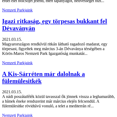
erdei élet bölcsőjét jelenti, mert tápanyagot, nedvességet bizt...
Nemzeti Parkjaink
Igazi ritkaság, egy törpesas bukkant fel
Dévaványán
2021.03.15.
Magyarországon rendkívül ritkán látható ragadozó madarat, egy
törpesast, figyeltek meg március 3-án Dévaványa térségében a
Körös-Maros Nemzeti Park Igazgatóság munkatár...
Nemzeti Parkjaink
A Kis-Sárréten már dalolnak a
fülemülesitkék
2021.03.15.
A nádi poszátafélék közül tavasszal ők jönnek vissza a leghamarább,
a hímek éneke rendszerint már március elején felcsendül. A
fülemülesitke rövidtávú vonuló, a telet a mediterrán ré...
Nemzeti Parkjaink