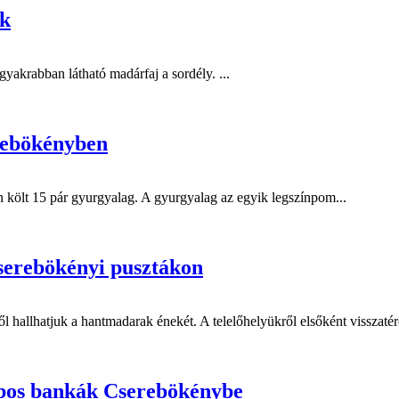
ok
akrabban látható madárfaj a sordély. ...
rebökényben
költ 15 pár gyurgyalag. A gyurgyalag az egyik legszínpom...
serebökényi pusztákon
 hallhatjuk a hantmadarak énekét. A telelőhelyükről elsőként visszatérő
úbos bankák Cserebökénybe