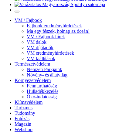
VM / Fajbook
Fajbook eredményhirdetések
Ma egy fészek, holnap az óceán!
VM / Fajbook hírek
VM dalok
VM díjátadók
VM eredményhirdetések
VM kiállítások
Természetvédelem
Nemzeti Parkjaink
Növény- és állatvilág
Környezetvédelem
Fenntarthatóság
Hulladékkezelés
Öko-tudatosság
Klímavédelem
Turizmus
Tudomány
Fotózás
Magazin
Webshop