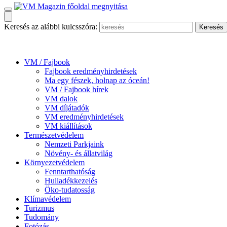
Keresés az alábbi kulcsszóra:
VM / Fajbook
Fajbook eredményhirdetések
Ma egy fészek, holnap az óceán!
VM / Fajbook hírek
VM dalok
VM díjátadók
VM eredményhirdetések
VM kiállítások
Természetvédelem
Nemzeti Parkjaink
Növény- és állatvilág
Környezetvédelem
Fenntarthatóság
Hulladékkezelés
Öko-tudatosság
Klímavédelem
Turizmus
Tudomány
Fotózás