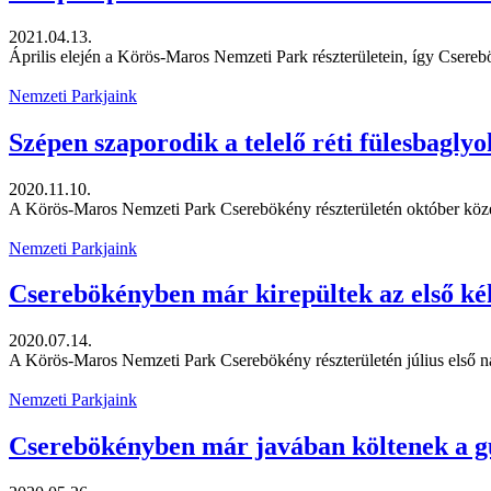
2021.04.13.
Április elején a Körös-Maros Nemzeti Park részterületein, így Cserebö
Nemzeti Parkjaink
Szépen szaporodik a telelő réti fülesbagl
2020.11.10.
A Körös-Maros Nemzeti Park Cserebökény részterületén október közepén
Nemzeti Parkjaink
Cserebökényben már kirepültek az első ké
2020.07.14.
A Körös-Maros Nemzeti Park Cserebökény részterületén július első nap
Nemzeti Parkjaink
Cserebökényben már javában költenek a g