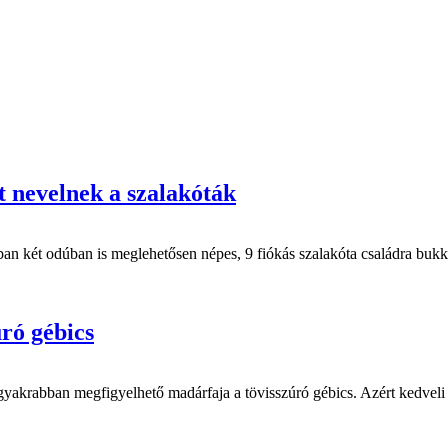
t nevelnek a szalakóták
 két odúban is meglehetősen népes, 9 fiókás szalakóta családra bukka
ró gébics
abban megfigyelhető madárfaja a tövisszúró gébics. Azért kedveli ezt a