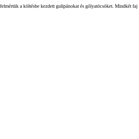
mértük a költésbe kezdett gulipánokat és gólyatöcsöket. Mindkét faj 