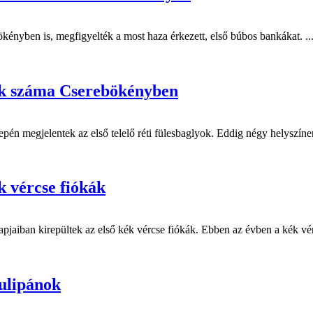
kényben is, megfigyelték a most haza érkezett, első búbos bankákat. ..
yok száma Cserebökényben
 megjelentek az első telelő réti fülesbaglyok. Eddig négy helyszínen 
k vércse fiókák
jaiban kirepültek az első kék vércse fiókák. Ebben az évben a kék vérc
ulipánok