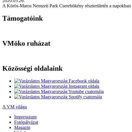
2020.05.26.
A Körös-Maros Nemzeti Park Cserebökény részterületén a napokban fel
Támogatóink
VMöko ruházat
Közösségi oldalaink
A VM világa
Impresszum
Fotópályázat
Magazin