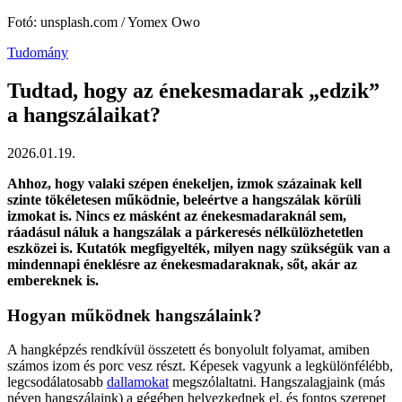
Fotó: unsplash.com / Yomex Owo
Tudomány
Tudtad, hogy az énekesmadarak „edzik”
a hangszálaikat?
2026.01.19.
Ahhoz, hogy valaki szépen énekeljen, izmok százainak kell
szinte tökéletesen működnie, beleértve a hangszálak körüli
izmokat is. Nincs ez másként az énekesmadaraknál sem,
ráadásul náluk a hangszálak a párkeresés nélkülözhetetlen
eszközei is. Kutatók megfigyelték, milyen nagy szükségük van a
mindennapi éneklésre az énekesmadaraknak, sőt, akár az
embereknek is.
Hogyan működnek hangszálaink?
A hangképzés rendkívül összetett és bonyolult folyamat, amiben
számos izom és porc vesz részt. Képesek vagyunk a legkülönfélébb,
legcsodálatosabb
dallamokat
megszólaltatni. Hangszalagjaink (más
néven hangszálaink) a gégében helyezkednek el, és fontos szerepet