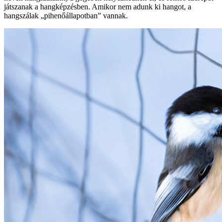
játszanak a hangképzésben. Amikor nem adunk ki hangot, a
hangszálak „pihenőállapotban” vannak.