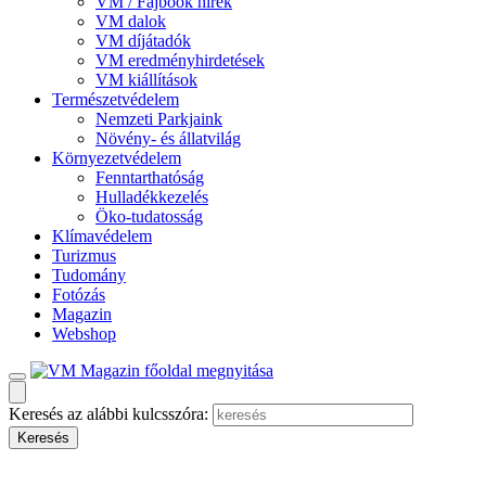
VM / Fajbook hírek
VM dalok
VM díjátadók
VM eredményhirdetések
VM kiállítások
Természetvédelem
Nemzeti Parkjaink
Növény- és állatvilág
Környezetvédelem
Fenntarthatóság
Hulladékkezelés
Öko-tudatosság
Klímavédelem
Turizmus
Tudomány
Fotózás
Magazin
Webshop
Keresés az alábbi kulcsszóra: