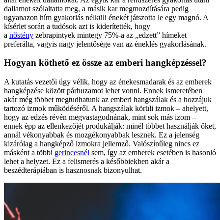
dallamot szólaltatta meg, a másik kar megmozdítására pedig
ugyanazon hím gyakorlás nélküli énekét játszotta le egy magnó. A
kísérlet során a tudósok azt is kiderítették, hogy
a
nőstény
zebrapintyek mintegy 75%-a az „edzett” hímeket
preferálta, vagyis nagy jelentősége van az éneklés gyakorlásának.
Hogyan köthető ez össze az emberi hangképzéssel?
A kutatás vezetői úgy vélik, hogy az énekesmadarak és az emberek
hangképzése között párhuzamot lehet vonni. Ennek ismeretében
akár még többet megtudhatunk az emberi hangszálak és a hozzájuk
tartozó izmok működéséről. A hangszálak körüli izmok – ahelyett,
hogy az edzés révén megvastagodnának, mint sok más izom –
ennek épp az ellenkezőjét produkálják: minél többet használják őket,
annál vékonyabbak és mozgékonyabbak lesznek. Ez a jelenség
kizárólag a hangképző izmokra jellemző. Valószínűleg nincs ez
másként a többi
gerincesnél
sem, így az emberek esetében is hasonló
lehet a helyzet. Ez a felismerés a későbbiekben akár a
beszédterápiában is hasznosnak bizonyulhat.