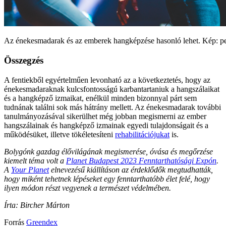
Az énekesmadarak és az emberek hangképzése hasonló lehet. Kép: p
Összegzés
A fentiekből egyértelműen levonható az a következtetés, hogy az
énekesmadaraknak kulcsfontosságú karbantartaniuk a hangszálaikat
és a hangképző izmaikat, enélkül minden bizonnyal párt sem
tudnának találni sok más hátrány mellett. Az énekesmadarak további
tanulmányozásával sikerülhet még jobban megismerni az ember
hangszálainak és hangképző izmainak egyedi tulajdonságait és a
működésüket, illetve tökéletesíteni
rehabilitációjukat
is.
Bolygónk gazdag élővilágának megismerése, óvása és megőrzése
kiemelt téma volt a
Planet Budapest 2023 Fenntarthatósági Expón
.
A
Your Planet
elnevezésű kiállításon az érdeklődők megtudhatták,
hogy miként tehetnek lépéseket egy fenntarthatóbb élet felé, hogy
ilyen módon részt vegyenek a természet védelmében.
Írta: Bircher Márton
Forrás
Greendex