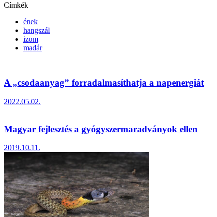
Címkék
ének
hangszál
izom
madár
A „csodaanyag” forradalmasíthatja a napenergiát
2022.05.02.
Magyar fejlesztés a gyógyszermaradványok ellen
2019.10.11.