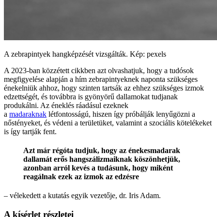
A zebrapintyek hangképzését vizsgálták. Kép: pexels
A 2023-ban közzétett cikkben azt olvashatjuk, hogy a tudósok
megfigyelése alapján a hím zebrapintyeknek naponta szükséges
énekelniük ahhoz, hogy szinten tartsák az ehhez szükséges izmok
edzettségét, és továbbra is gyönyörű dallamokat tudjanak
produkálni. Az éneklés ráadásul ezeknek
a
madaraknak
létfontosságú, hiszen így próbálják lenyűgözni a
nőstényeket, és védeni a területüket, valamint a szociális kötelékeket
is így tartják fent.
Azt már régóta tudjuk, hogy az énekesmadarak
dallamát erős hangszálizmaiknak köszönhetjük,
azonban arról kevés a tudásunk, hogy miként
reagálnak ezek az izmok az edzésre
– vélekedett a kutatás egyik vezetője, dr. Iris Adam.
A kísérlet részletei