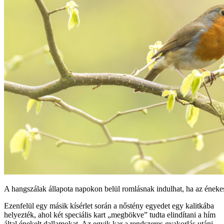
A hangszálak állapota napokon belül romlásnak indulhat, ha az ének
Ezenfelül egy másik kísérlet során a nőstény egyedet egy kalitkába
helyezték, ahol két speciális kart „megbökve” tudta elindítani a hím
által énekelt dallamokat. Az egyik kar a rendszeres gyakorlás utáni