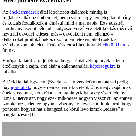
Miért jött létre ez a kutatás?
Az
énekesmadarak
által létrehozott dallamok mindig is
foglalkoztatták az embereket, nem csoda, hogy rengeteg tanulmány
és kutatás foglalkozik a témával mind a mai napig. Egy ausztrál
tanulmány szerint például a súlyosan veszélyeztetett kockás mézevő
nevű faj egyedei teljesen más – egyébként nem jellemző –
dallamokat produkálnak azokon a területeken, ahol csak kis
számban vannak jelen. Erről részletesebben korábbi
cikkünkben
is
írtunk.
Európai kutatók arra jöttek rá, hogy a fiatal zebrapintyek is igen
érzékenyek a zajra, ami akár a dallamtanulási
képességükre
is
kihathat.
A Dél-Dániai Egyetem (Syddansk Universitet) munkatársai pedig
úgy
gondolták
, hogy érdemes lenne közelebbről is megvizsgálni az
énekesmadarak, konkrétan a zebrapintyek hangképzésért felelős
izmait, illetve azt, hogy ezek működése hogyan viszonyul az emberi
izmokéhoz. Jelenleg ugyanis viszonylag keveset tudunk arról, hogy
pontosan hogyan hat a hangszálak körül lévő izmok „edzése” a
hangképzésre [1].