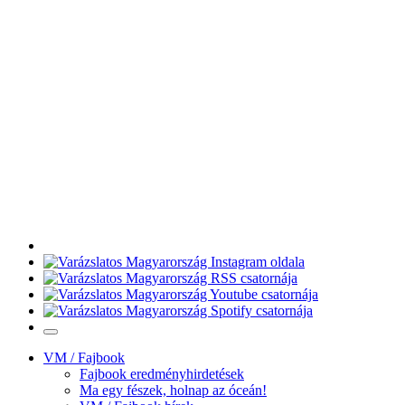
VM / Fajbook
Fajbook eredményhirdetések
Ma egy fészek, holnap az óceán!