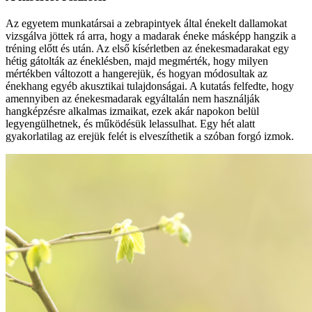
Az egyetem munkatársai a zebrapintyek által énekelt dallamokat
vizsgálva jöttek rá arra, hogy a madarak éneke másképp hangzik a
tréning előtt és után. Az első kísérletben az énekesmadarakat egy
hétig gátolták az éneklésben, majd megmérték, hogy milyen
mértékben változott a hangerejük, és hogyan módosultak az
énekhang egyéb akusztikai tulajdonságai. A kutatás felfedte, hogy
amennyiben az énekesmadarak egyáltalán nem használják
hangképzésre alkalmas izmaikat, ezek akár napokon belül
legyengülhetnek, és működésük lelassulhat. Egy hét alatt
gyakorlatilag az erejük felét is elveszíthetik a szóban forgó izmok.