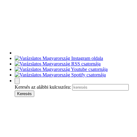
Keresés az alábbi kulcsszóra: