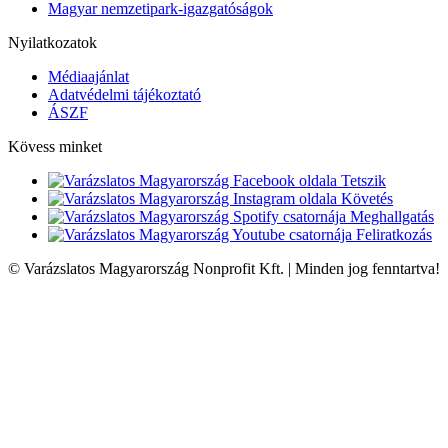
Magyar nemzetipark-igazgatóságok
Nyilatkozatok
Médiaajánlat
Adatvédelmi tájékoztató
ÁSZF
Kövess minket
Tetszik
Követés
Meghallgatás
Feliratkozás
© Varázslatos Magyarország Nonprofit Kft. | Minden jog fenntartva!