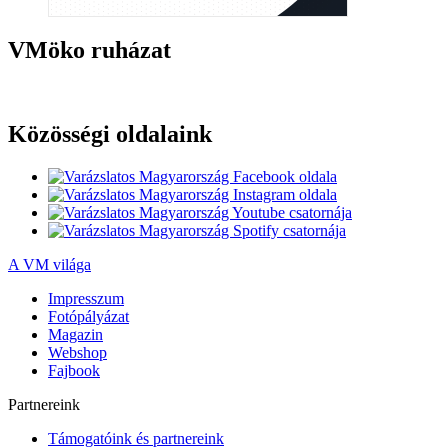
VMöko ruházat
Közösségi oldalaink
A VM világa
Impresszum
Fotópályázat
Magazin
Webshop
Fajbook
Partnereink
Támogatóink és partnereink