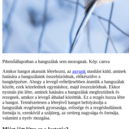
Pihenőállapotban a hangszálak sem mozognak. Kép: canva
Amikor hangot akarunk létrehozni, az
agyunk
utasítást küld, aminek
hatására a hangszálaink összehúzódnak, előkészülve a
hangképzésre. Ahogy a levegő erőteljesebben áramlik a hangszálak
között, ezek közelednek egymáshoz, majd összezáródnak. Ekkor
nyomás jön létre, aminek hatására a hangszálak megfeszülnek és
rezegnek, amikor a levegő áthalad közöttük. Ez a rezgés hozza létre
a hangot. Természetesen a létrejövő hangot befolyásolja a
hangszálak rezgéseinek gyorsasága, erőssége és a rezgéshullámok
formája is, ezenkívül a szájüreg, az orrüreg nagysága és formája,
valamint a nyelv mozgása.