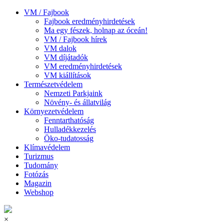
VM / Fajbook
Fajbook eredményhirdetések
Ma egy fészek, holnap az óceán!
VM / Fajbook hírek
VM dalok
VM díjátadók
VM eredményhirdetések
VM kiállítások
Természetvédelem
Nemzeti Parkjaink
Növény- és állatvilág
Környezetvédelem
Fenntarthatóság
Hulladékkezelés
Öko-tudatosság
Klímavédelem
Turizmus
Tudomány
Fotózás
Magazin
Webshop
×