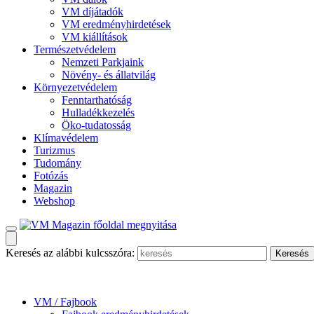
VM díjátadók
VM eredményhirdetések
VM kiállítások
Természetvédelem
Nemzeti Parkjaink
Növény- és állatvilág
Környezetvédelem
Fenntarthatóság
Hulladékkezelés
Öko-tudatosság
Klímavédelem
Turizmus
Tudomány
Fotózás
Magazin
Webshop
Keresés az alábbi kulcsszóra:
VM / Fajbook