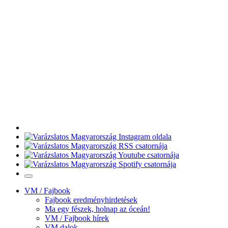
VM / Fajbook
Fajbook eredményhirdetések
Ma egy fészek, holnap az óceán!
VM / Fajbook hírek
VM dalok