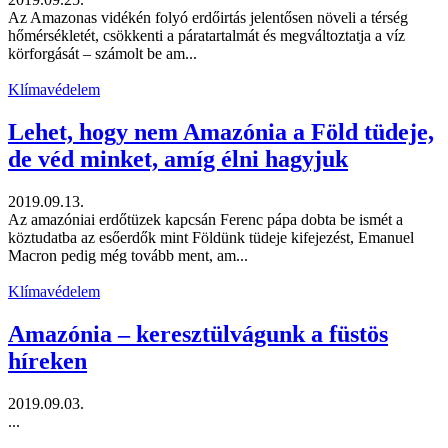
Az Amazonas vidékén folyó erdőirtás jelentősen növeli a térség
hőmérsékletét, csökkenti a páratartalmát és megváltoztatja a víz
körforgását – számolt be am...
Klímavédelem
Lehet, hogy nem Amazónia a Föld tüdeje,
de véd minket, amíg élni hagyjuk
2019.09.13.
Az amazóniai erdőtüzek kapcsán Ferenc pápa dobta be ismét a
köztudatba az esőerdők mint Földünk tüdeje kifejezést, Emanuel
Macron pedig még tovább ment, am...
Klímavédelem
Amazónia – keresztülvágunk a füstös
híreken
2019.09.03.
...