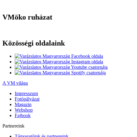
VMöko ruházat
Közösségi oldalaink
A VM világa
Impresszum
Fotópályázat
Magazin
Webshop
Fajbook
Partnereink
Támogatóink és partnereink