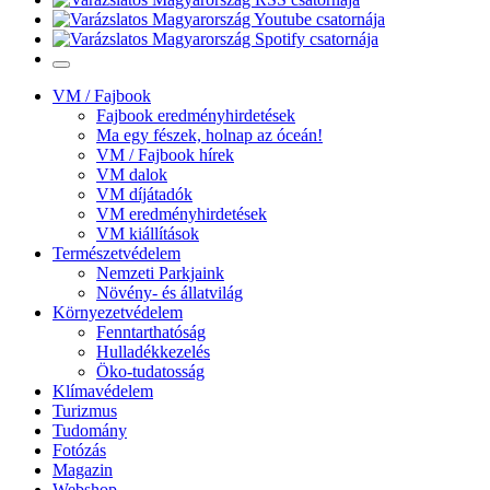
VM / Fajbook
Fajbook eredményhirdetések
Ma egy fészek, holnap az óceán!
VM / Fajbook hírek
VM dalok
VM díjátadók
VM eredményhirdetések
VM kiállítások
Természetvédelem
Nemzeti Parkjaink
Növény- és állatvilág
Környezetvédelem
Fenntarthatóság
Hulladékkezelés
Öko-tudatosság
Klímavédelem
Turizmus
Tudomány
Fotózás
Magazin
Webshop