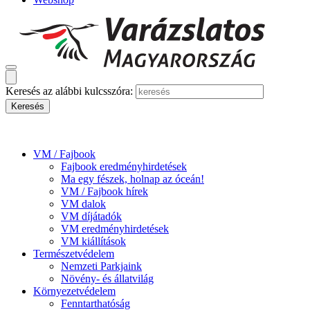
Keresés az alábbi kulcsszóra:
VM / Fajbook
Fajbook eredményhirdetések
Ma egy fészek, holnap az óceán!
VM / Fajbook hírek
VM dalok
VM díjátadók
VM eredményhirdetések
VM kiállítások
Természetvédelem
Nemzeti Parkjaink
Növény- és állatvilág
Környezetvédelem
Fenntarthatóság