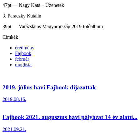
47pt — Nagy Kata – Üzenetek
3. Paraczky Katalin
39pt — Varázslatos Magyarország 2019 fotóalbum
Címkék
eredmény
Fajbook
február
ranglista
2019. július havi Fajbook díjazottak
2019.08.16.
Fajbook 2021. augusztus havi pályázat 14 év alatti...
2021.09.21.