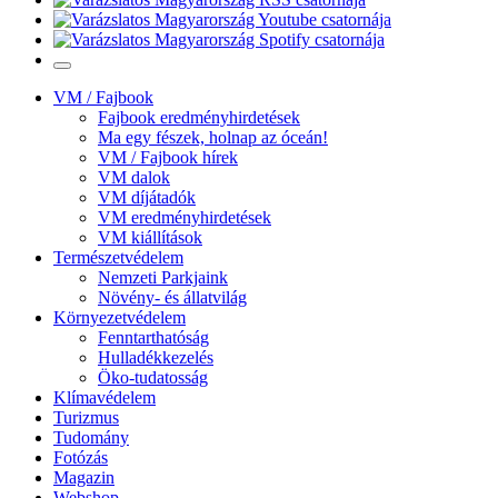
VM / Fajbook
Fajbook eredményhirdetések
Ma egy fészek, holnap az óceán!
VM / Fajbook hírek
VM dalok
VM díjátadók
VM eredményhirdetések
VM kiállítások
Természetvédelem
Nemzeti Parkjaink
Növény- és állatvilág
Környezetvédelem
Fenntarthatóság
Hulladékkezelés
Öko-tudatosság
Klímavédelem
Turizmus
Tudomány
Fotózás
Magazin
Webshop