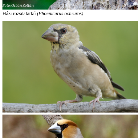
Házi rozsdafarkú
(
Phoenicurus ochruros)