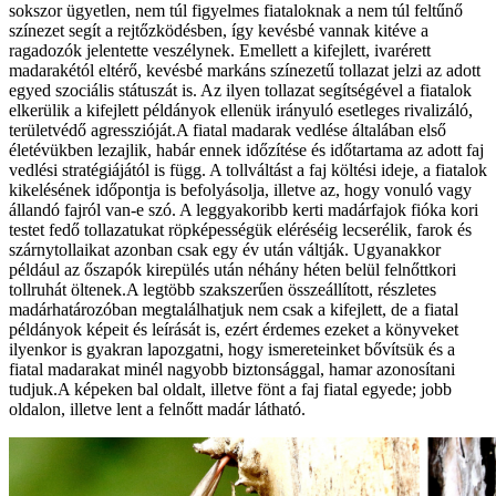
sokszor ügyetlen, nem túl figyelmes fiataloknak a nem túl feltűnő
színezet segít a rejtőzködésben, így kevésbé vannak kitéve a
ragadozók jelentette veszélynek. Emellett a kifejlett, ivarérett
madarakétól eltérő, kevésbé markáns színezetű tollazat jelzi az adott
egyed szociális státuszát is. Az ilyen tollazat segítségével a fiatalok
elkerülik a kifejlett példányok ellenük irányuló esetleges rivalizáló,
területvédő agresszióját.A fiatal madarak vedlése általában első
életévükben lezajlik, habár ennek időzítése és időtartama az adott faj
vedlési stratégiájától is függ. A tollváltást a faj költési ideje, a fiatalok
kikelésének időpontja is befolyásolja, illetve az, hogy vonuló vagy
állandó fajról van-e szó. A leggyakoribb kerti madárfajok fióka kori
testet fedő tollazatukat röpképességük eléréséig lecserélik, farok és
szárnytollaikat azonban csak egy év után váltják. Ugyanakkor
például az őszapók kirepülés után néhány héten belül felnőttkori
tollruhát öltenek.A legtöbb szakszerűen összeállított, részletes
madárhatározóban megtalálhatjuk nem csak a kifejlett, de a fiatal
példányok képeit és leírását is, ezért érdemes ezeket a könyveket
ilyenkor is gyakran lapozgatni, hogy ismereteinket bővítsük és a
fiatal madarakat minél nagyobb biztonsággal, hamar azonosítani
tudjuk.A képeken bal oldalt, illetve fönt a faj fiatal egyede; jobb
oldalon, illetve lent a felnőtt madár látható.