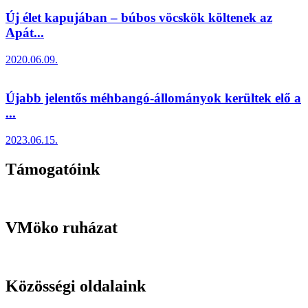
Új élet kapujában – búbos vöcskök költenek az
Apát...
2020.06.09.
Újabb jelentős méhbangó-állományok kerültek elő a
...
2023.06.15.
Támogatóink
VMöko ruházat
Közösségi oldalaink