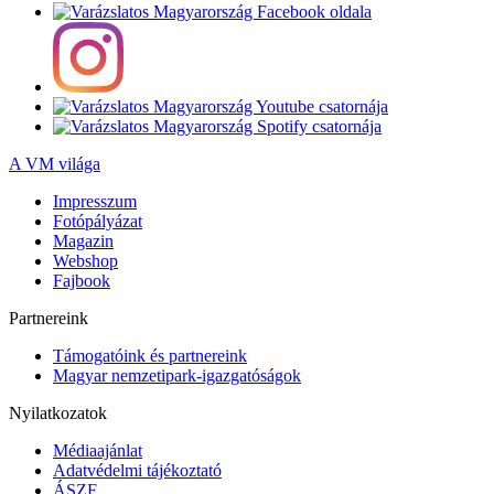
A VM világa
Impresszum
Fotópályázat
Magazin
Webshop
Fajbook
Partnereink
Támogatóink és partnereink
Magyar nemzetipark-igazgatóságok
Nyilatkozatok
Médiaajánlat
Adatvédelmi tájékoztató
ÁSZF