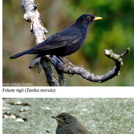
Fekete rigó (
Turdus merula
)