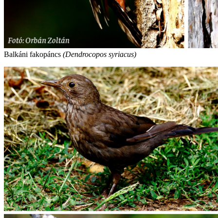
Balkáni fakopáncs
(
Dendrocopos syriacus)