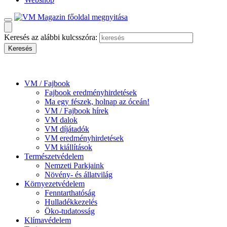
Keresés az alábbi kulcsszóra:
VM / Fajbook
Fajbook eredményhirdetések
Ma egy fészek, holnap az óceán!
VM / Fajbook hírek
VM dalok
VM díjátadók
VM eredményhirdetések
VM kiállítások
Természetvédelem
Nemzeti Parkjaink
Növény- és állatvilág
Környezetvédelem
Fenntarthatóság
Hulladékkezelés
Öko-tudatosság
Klímavédelem