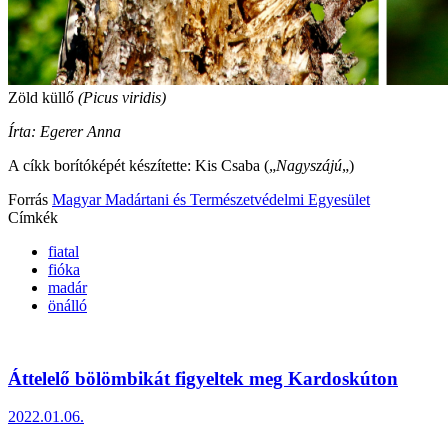
Zöld küllő
(Picus viridis)
Írta: Egerer Anna
A cíkk borítóképét készítette: Kis Csaba („
Nagyszájú
„)
Forrás
Magyar Madártani és Természetvédelmi Egyesület
Címkék
fiatal
fióka
madár
önálló
Áttelelő bölömbikát figyeltek meg Kardoskúton
2022.01.06.