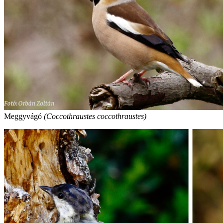
Meggyvágó
(Coccothraustes coccothraustes)