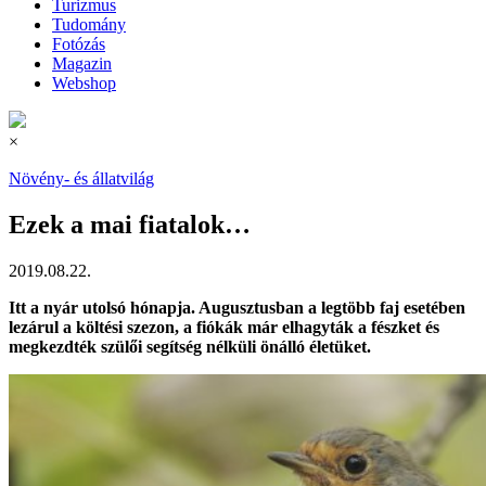
Turizmus
Tudomány
Fotózás
Magazin
Webshop
×
Növény- és állatvilág
Ezek a mai fiatalok…
2019.08.22.
Itt a nyár utolsó hónapja. Augusztusban a legtöbb faj esetében
lezárul a költési szezon, a fiókák már elhagyták a fészket és
megkezdték szülői segítség nélküli önálló életüket.