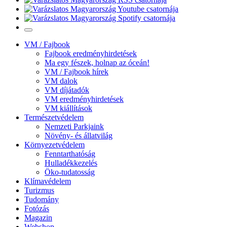
VM / Fajbook
Fajbook eredményhirdetések
Ma egy fészek, holnap az óceán!
VM / Fajbook hírek
VM dalok
VM díjátadók
VM eredményhirdetések
VM kiállítások
Természetvédelem
Nemzeti Parkjaink
Növény- és állatvilág
Környezetvédelem
Fenntarthatóság
Hulladékkezelés
Öko-tudatosság
Klímavédelem
Turizmus
Tudomány
Fotózás
Magazin
Webshop