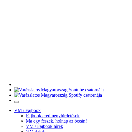
VM / Fajbook
Fajbook eredményhirdetések
Ma egy fészek, holnap az óceán!
VM / Fajbook hírek
VM dalok