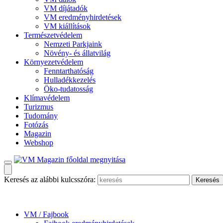
VM díjátadók
VM eredményhirdetések
VM kiállítások
Természetvédelem
Nemzeti Parkjaink
Növény- és állatvilág
Környezetvédelem
Fenntarthatóság
Hulladékkezelés
Öko-tudatosság
Klímavédelem
Turizmus
Tudomány
Fotózás
Magazin
Webshop
Keresés az alábbi kulcsszóra:
VM / Fajbook