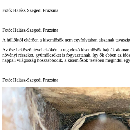
Fotó: Halász-Szegedi Fruzsina
Fotó: Halász-Szegedi Fruzsina
A hüllőktől eltérően a kisemlősök nem egyfolytában alszanak tavasz
Az ősz beköszöntével elsőként a ragadozó kisemlősök hajtják álomara
növényi részeket, gyümölcsöket is fogyasztanak, így ők ebben az id
nappali világosság hosszabbodik, a kisemlősök testében megindul egy 
Fotó: Halász-Szegedi Fruzsina