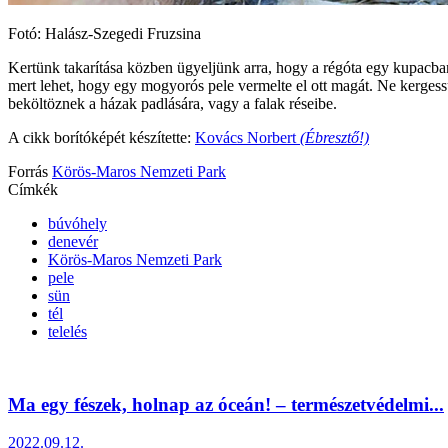
Fotó: Halász-Szegedi Fruzsina
Kertünk takarítása közben ügyeljünk arra, hogy a régóta egy kupacban
mert lehet, hogy egy mogyorós pele vermelte el ott magát. Ne kergess
beköltöznek a házak padlására, vagy a falak réseibe.
A cikk borítóképét készítette:
Kovács Norbert
(Ébresztő!)
Forrás
Körös-Maros Nemzeti Park
Címkék
búvóhely
denevér
Körös-Maros Nemzeti Park
pele
sün
tél
telelés
Ma egy fészek, holnap az óceán! – természetvédelmi...
2022.09.12.