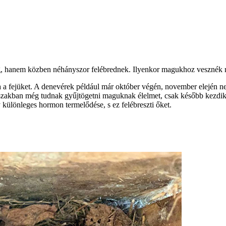
ig, hanem közben néhányszor felébrednek. Ilyenkor magukhoz vesznék 
 a fejüket. A denevérek például már október végén, november elején ne
őszakban még tudnak gyűjtögetni maguknak élelmet, csak később kezdik 
különleges hormon termelődése, s ez felébreszti őket.