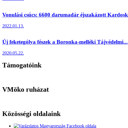
Vonulási csúcs: 6600 darumadár éjszakázott Kardosk.
2022.01.13.
Új feketególya fészek a Boronka-melléki Tájvédelmi...
2020.05.22.
Támogatóink
VMöko ruházat
Közösségi oldalaink