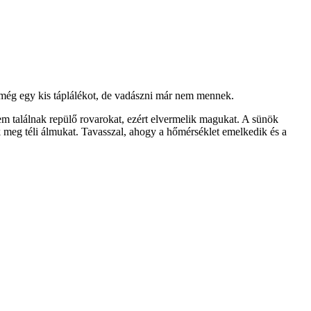
még egy kis táplálékot, de vadászni már nem mennek.
m találnak repülő rovarokat, ezért elvermelik magukat. A sünök
meg téli álmukat. Tavasszal, ahogy a hőmérséklet emelkedik és a