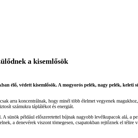
zülődnek a kisemlősök
n élő, védett kisemlősök. A mogyorós pelék, nagy pelék, keleti s
 csak arra koncentrálnak, hogy minél több élelmet vegyenek magukhoz, 
iztosít számukra táplálékot és energiát.
 A sünök például előszeretettel bújnak nagyobb levélkupacok alá, a p
elelnek, a denevérek viszont tömegesen, csapatokban rejtőznek el télir