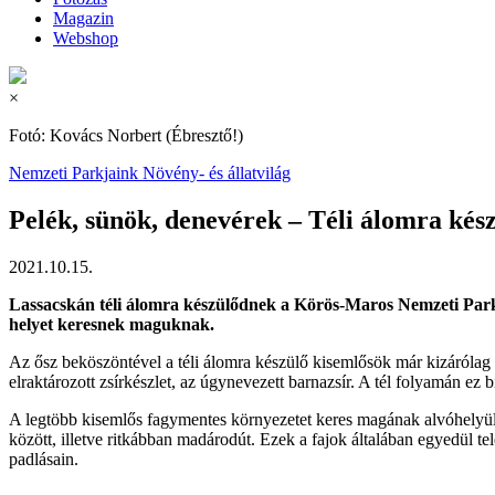
Magazin
Webshop
×
Fotó: Kovács Norbert (Ébresztő!)
Nemzeti Parkjaink
Növény- és állatvilág
Pelék, sünök, denevérek – Téli álomra kés
2021.10.15.
Lassacskán téli álomra készülődnek a Körös-Maros Nemzeti Parkba
helyet keresnek maguknak.
Az ősz beköszöntével a téli álomra készülő kisemlősök már kizárólag
elraktározott zsírkészlet, az úgynevezett barnazsír. A tél folyamán ez b
A legtöbb kisemlős fagymentes környezetet keres magának alvóhelyül.
között, illetve ritkábban madárodút. Ezek a fajok általában egyedül t
padlásain.