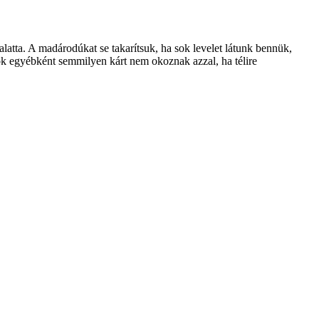
latta. A madárodúkat se takarítsuk, ha sok levelet látunk bennük,
tok egyébként semmilyen kárt nem okoznak azzal, ha télire