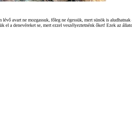
 lévő avart ne mozgassuk, főleg ne égessük, mert sünök is aludhatnak a
ük el a denevéreket se, mert ezzel veszélyeztetnénk őket! Ezek az álla