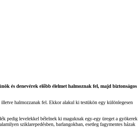
ünök és denevérek előbb élelmet halmoznak fel, majd biztonságos
illetve halmozzanak fel. Ekkor alakul ki testükön egy különlegesen
elék pedig levelekkel bélelnek ki maguknak egy-egy üreget a gyökerek
e valamilyen sziklarepedésben, barlangokban, esetleg fagymentes házak