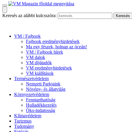
Keresés az alábbi kulcsszóra:
VM / Fajbook
Fajbook eredményhirdetések
Ma egy fészek, holnap az óceán!
VM / Fajbook hírek
VM dalok
VM díjátadók
VM eredményhirdetések
VM kiállítások
Természetvédelem
Nemzeti Parkjaink
Növény- és állatvilág
Környezetvédelem
Fenntarthatóság
Hulladékkezelés
Öko-tudatosság
Klímavédelem
Turizmus
Tudomány
Fotózás