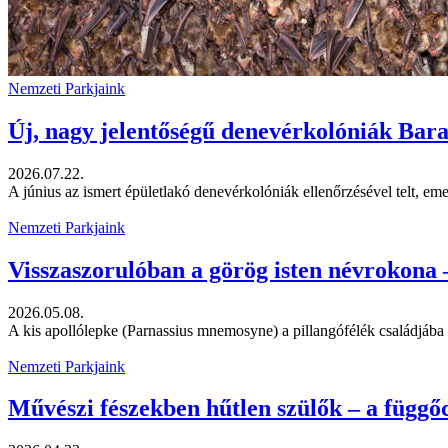
Nemzeti Parkjaink
Új, nagy jelentőségű denevérkolóniák Bar
2026.07.22.
A június az ismert épületlakó denevérkolóniák ellenőrzésével telt, emell
Nemzeti Parkjaink
Visszaszorulóban a görög isten névrokona –
2026.05.08.
A kis apollólepke (Parnassius mnemosyne) a pillangófélék családjába .
Nemzeti Parkjaink
Művészi fészekben hűtlen szülők – a függő