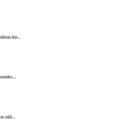
okban kis...
utatko...
as nád...