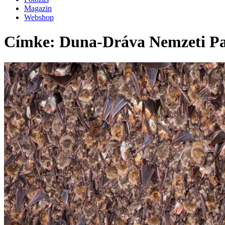
Magazin
Webshop
Címke: Duna-Dráva Nemzeti P