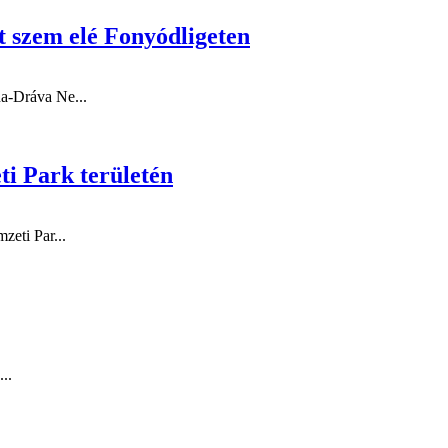
t szem elé Fonyódligeten
na-Dráva Ne...
i Park területén
zeti Par...
..