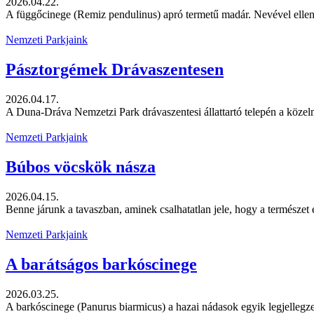
2026.04.22.
A függőcinege (Remiz pendulinus) apró termetű madár. Nevével ellent
Nemzeti Parkjaink
Pásztorgémek Drávaszentesen
2026.04.17.
A Duna-Dráva Nemzetzi Park drávaszentesi állattartó telepén a közelm
Nemzeti Parkjaink
Búbos vöcskök násza
2026.04.15.
Benne járunk a tavaszban, aminek csalhatatlan jele, hogy a természet e
Nemzeti Parkjaink
A barátságos barkóscinege
2026.03.25.
A barkóscinege (Panurus biarmicus) a hazai nádasok egyik legjellegze