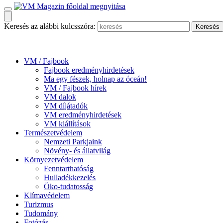
Keresés az alábbi kulcsszóra:
VM / Fajbook
Fajbook eredményhirdetések
Ma egy fészek, holnap az óceán!
VM / Fajbook hírek
VM dalok
VM díjátadók
VM eredményhirdetések
VM kiállítások
Természetvédelem
Nemzeti Parkjaink
Növény- és állatvilág
Környezetvédelem
Fenntarthatóság
Hulladékkezelés
Öko-tudatosság
Klímavédelem
Turizmus
Tudomány
Fotózás