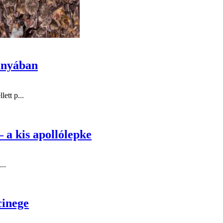
anyában
ett p...
 a kis apollólepke
..
cinege