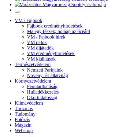
VM / Fajbook
Fajbook eredményhirdetések
Ma egy fészek, holnap az óceán!
VM / Fajbook hírek
VM dalok
VM díjátadók
VM eredményhirdetések
VM kiállítások
Természetvédelem
Nemzeti Parkjaink
Növény- és állatvilág
Környezetvédelem
Fenntarthatóság
Hulladékkezelés
Öko-tudatosság
Klímavédelem
Turizmus
Tudomány
Fotózás
Magazin
Webshop