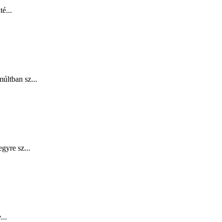
é...
últban sz...
gyre sz...
...