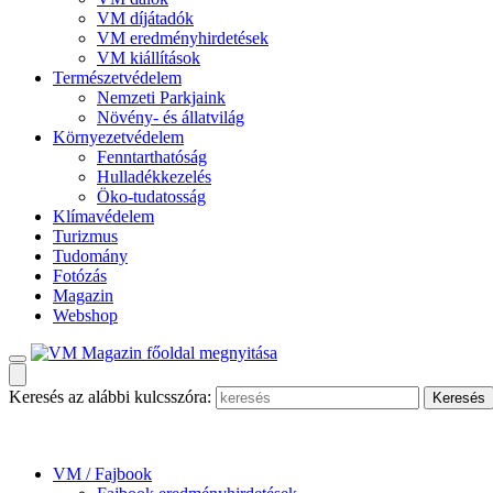
VM díjátadók
VM eredményhirdetések
VM kiállítások
Természetvédelem
Nemzeti Parkjaink
Növény- és állatvilág
Környezetvédelem
Fenntarthatóság
Hulladékkezelés
Öko-tudatosság
Klímavédelem
Turizmus
Tudomány
Fotózás
Magazin
Webshop
Keresés az alábbi kulcsszóra:
VM / Fajbook