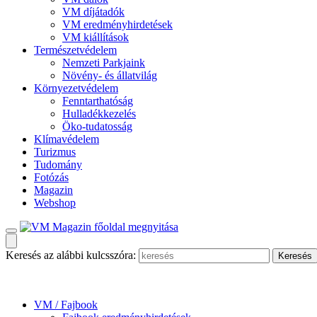
VM díjátadók
VM eredményhirdetések
VM kiállítások
Természetvédelem
Nemzeti Parkjaink
Növény- és állatvilág
Környezetvédelem
Fenntarthatóság
Hulladékkezelés
Öko-tudatosság
Klímavédelem
Turizmus
Tudomány
Fotózás
Magazin
Webshop
Keresés az alábbi kulcsszóra:
VM / Fajbook