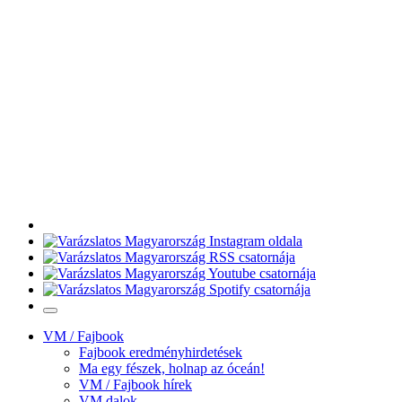
VM / Fajbook
Fajbook eredményhirdetések
Ma egy fészek, holnap az óceán!
VM / Fajbook hírek
VM dalok