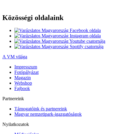
Közösségi oldalaink
A VM világa
Impresszum
Fotópályázat
Magazin
Webshop
Fajbook
Partnereink
Támogatóink és partnereink
Magyar nemzetipark-igazgatóságok
Nyilatkozatok