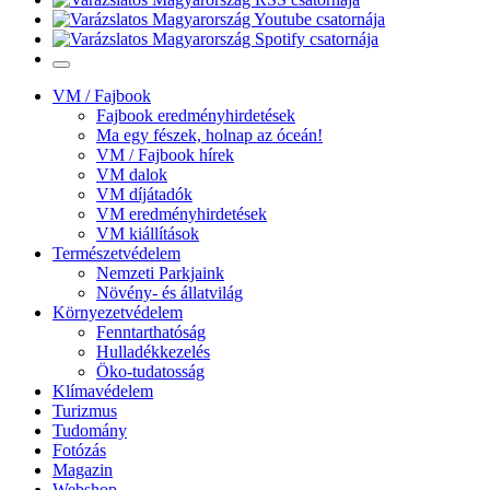
VM / Fajbook
Fajbook eredményhirdetések
Ma egy fészek, holnap az óceán!
VM / Fajbook hírek
VM dalok
VM díjátadók
VM eredményhirdetések
VM kiállítások
Természetvédelem
Nemzeti Parkjaink
Növény- és állatvilág
Környezetvédelem
Fenntarthatóság
Hulladékkezelés
Öko-tudatosság
Klímavédelem
Turizmus
Tudomány
Fotózás
Magazin
Webshop