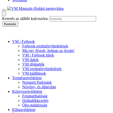
Keresés az alábbi kulcsszóra:
VM / Fajbook
Fajbook eredményhirdetések
Ma egy fészek, holnap az óceán!
VM / Fajbook hírek
VM dalok
VM díjátadók
VM eredményhirdetések
VM kiállítások
Természetvédelem
Nemzeti Parkjaink
Növény- és állatvilág
Környezetvédelem
Fenntarthatóság
Hulladékkezelés
Öko-tudatosság
Klímavédelem