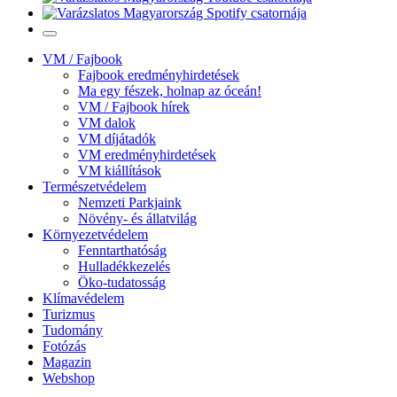
VM / Fajbook
Fajbook eredményhirdetések
Ma egy fészek, holnap az óceán!
VM / Fajbook hírek
VM dalok
VM díjátadók
VM eredményhirdetések
VM kiállítások
Természetvédelem
Nemzeti Parkjaink
Növény- és állatvilág
Környezetvédelem
Fenntarthatóság
Hulladékkezelés
Öko-tudatosság
Klímavédelem
Turizmus
Tudomány
Fotózás
Magazin
Webshop