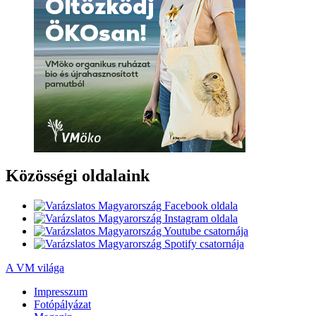
Közösségi oldalaink
A VM világa
Impresszum
Fotópályázat