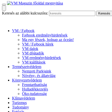
Keresés az alábbi kulcsszóra:
VM / Fajbook
Fajbook eredményhirdetések
Ma egy fészek, holnap az óceán!
VM / Fajbook hírek
VM dalok
VM díjátadók
VM eredményhirdetések
VM kiállítások
Természetvédelem
Nemzeti Parkjaink
Növény- és állatvilág
Környezetvédelem
Fenntarthatóság
Hulladékkezelés
Öko-tudatosság
Klímavédelem
Turizmus
Tudomány
Fotózás