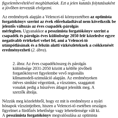
figyelembevételével megbízhatóak. Ezt a jelen kutatás folytatásaként
a jövőben tervezzük elvégezni.
Az eredmények alapján a Velencei-tó környezetében
az optimista
forgatókönyv szerint az évek előrehaladtával nem következik be
jelentős változás az éves csapadék-párolgás
mérlegben.
Ugyanakkor
a pesszimista forgatókönyv szerint a
csapadék és párolgás éves különbsége 2050 felé közeledve egyre
negatívabb értékeket vehet fel, ami a Velencei-tó
utánpótlásának és a felszín alatti vízkészleteknek a csökkenését
eredményezheti
(
2. ábra
).
2. ábra: Az éves csapadékösszeg és párolgás
különbsége 2031-2050 között a kétféle jövőbeli
forgatókönyvet figyelembe vevő regionális
klímamodell-szimuláció alapján. Az eredményeken
ötéves simítást végeztünk, a vízszintes, szaggatott
vonalak pedig a húszéves átlagot jelenítik meg. A
szerzők ábrája.
Nézzük meg közelebbről, hogy ez mit is eredményez a nyári
hónapok vízszintjeiben, hiszen a Velencei-tó esetében országos
figyelmet a fürdőzés lehetősége vagy lehetetlensége vált ki.
A
pesszimista forgatókönyv
megvalósulása az optimista