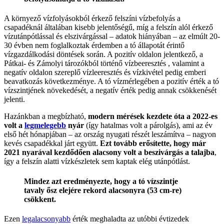
A környező vízfolyásokból érkező felszíni vízbefolyás a
csapadéknál általában kisebb jelentőségű, míg a felszín alól érkező
vízutánpótlással és elszivárgással – adatok hiányában – az elmúlt 20-
30 évben nem foglalkoztak érdemben a tó állapotát érintő
vízgazdálkodási döntések során. A pozitív oldalon jelentkező, a
Pátkai- és Zámolyi tározókból történő vízbeeresztés , valamint a
negatív oldalon szereplő vízleeresztés és vízkivétel pedig emberi
beavatkozás következménye. A tó vízmérlegében a pozitív érték a tó
vízszintjének növekedését, a negatív érték pedig annak csökkenését
jelenti.
Hazánkban a megbízható,
modern mérések kezdete óta a 2022-es
volt a
legmelegebb
nyár
(így hatalmas volt a párolgás), ami az év
első hét hónapjában – az ország nyugati részét leszámítva – nagyon
kevés csapadékkal járt együtt.
Ezt tovább erősítette, hogy már
2021 nyarával kezdődően alacsony volt a beszivárgás a talajba
,
így a felszín alatti vízkészletek sem kaptak elég utánpótlást.
Mindez azt eredményezte, hogy a tó vízszintje
tavaly ősz elejére rekord alacsonyra (53 cm-re)
csökkent.
Ezen
legalacsonyabb
érték meghaladta az utóbbi évtizedek