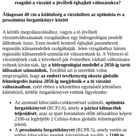
reagálni a vízszint a jövőbeli éghajlati változásokra?
Átlagosan 40 cm a különbség a vízszintben az optimista és a
pesszimista forgatókönyv között
A kérdés megválaszolásához, vagyis a tó jövőbeli
vízszintváltozásainak vizsgálatához egy hidrogeológiai modellt
állítottunk össze. Ezen modell bemenő éghajlati paramétereit
regionális klímamodellek szolgáltatják. Jelen vizsgálathoz három
regionális klímamodell-szimulációt választottunk ki. A Velencei-tó
vízszintjének csak a következő pár évtizedben várható változásaira
voltunk kíváncsiak, így
a hidrogeológiai modellel a 2050-ig tartó
időszakot szimuláltuk.
Továbbá azt is szerettük volna
megvizsgálni, hogy
az emberi tevékenység okozta globális
felmelegedés hatása 2050-ig megjelenik-e a tó vízszint
változásaiban
, ezért ebben a tekintetben egymástól jelentősen
különböző, kétféle forgatókönyvet vettünk figyelembe:
Az azonnali kibocsátás-csökkentéssel számoló,
optimista
forgatókönyvet
(RCP2.6), amely
a párizsi klímacélok
teljesülését
, azaz az ipari forradalom előtti időszakhoz képest
2100-ra legfeljebb 2 Celsius-fokos globális felmelegedést
jelenti.
A
pesszimista forgatókönyvet
(RCP8.5), amely esetén az
eddigi kibocsátási trendek folytatódnak tovább, s
2100-ig