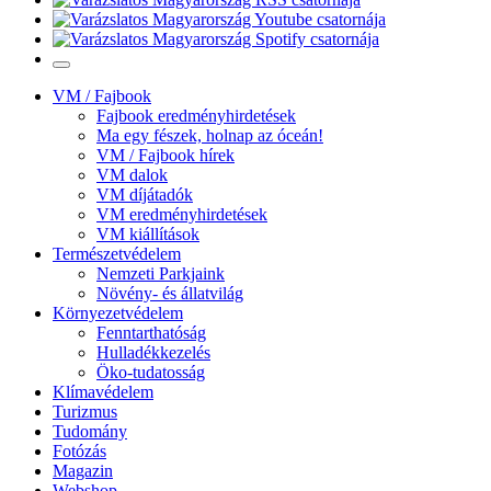
VM / Fajbook
Fajbook eredményhirdetések
Ma egy fészek, holnap az óceán!
VM / Fajbook hírek
VM dalok
VM díjátadók
VM eredményhirdetések
VM kiállítások
Természetvédelem
Nemzeti Parkjaink
Növény- és állatvilág
Környezetvédelem
Fenntarthatóság
Hulladékkezelés
Öko-tudatosság
Klímavédelem
Turizmus
Tudomány
Fotózás
Magazin
Webshop