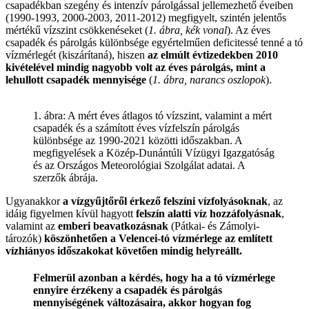
csapadékban szegény és intenzív párolgással jellemezhető éveiben
(1990-1993, 2000-2003, 2011-2012) megfigyelt, szintén jelentős
mértékű vízszint csökkenéseket (
1. ábra, kék vonal
). Az éves
csapadék és párolgás különbsége egyértelműen deficitessé tenné a tó
vízmérlegét (kiszárítaná), hiszen
az elmúlt évtizedekben 2010
kivételével mindig nagyobb volt az éves párolgás, mint a
lehullott csapadék mennyisége
(
1. ábra, narancs oszlopok
).
1. ábra: A mért éves átlagos tó vízszint, valamint a mért
csapadék és a számított éves vízfelszín párolgás
különbsége az 1990-2021 közötti időszakban. A
megfigyelések a Közép-Dunántúli Vízügyi Igazgatóság
és az Országos Meteorológiai Szolgálat adatai. A
szerzők ábrája.
Ugyanakkor
a vízgyűjtőről érkező felszíni vízfolyásoknak
, az
idáig figyelmen kívül hagyott
felszín alatti víz hozzáfolyásnak
,
valamint az
emberi beavatkozásnak
(Pátkai- és Zámolyi-
tározók)
köszönhetően a Velencei-tó vízmérlege az említett
vízhiányos időszakokat követően mindig helyreállt.
Felmerül azonban a kérdés, hogy ha a tó vízmérlege
ennyire érzékeny a csapadék és párolgás
mennyiségének változásaira, akkor hogyan fog