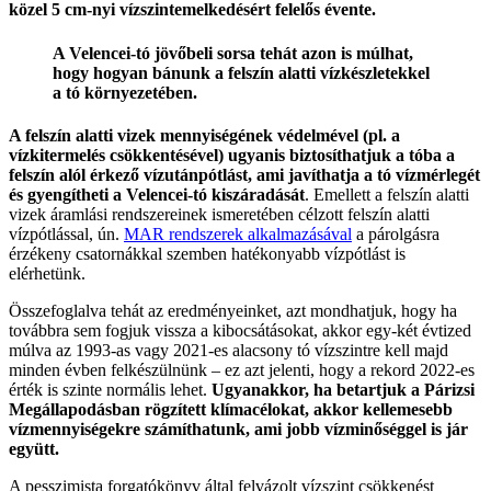
közel 5 cm-nyi vízszintemelkedésért felelős évente.
A Velencei-tó jövőbeli sorsa tehát azon is múlhat,
hogy hogyan bánunk a felszín alatti vízkészletekkel
a tó környezetében.
A felszín alatti vizek mennyiségének védelmével (pl. a
vízkitermelés csökkentésével) ugyanis biztosíthatjuk a tóba a
felszín alól érkező vízutánpótlást, ami javíthatja a tó vízmérlegét
és gyengítheti a Velencei-tó kiszáradását
. Emellett a felszín alatti
vizek áramlási rendszereinek ismeretében célzott felszín alatti
vízpótlással, ún.
MAR rendszerek alkalmazásával
a párolgásra
érzékeny csatornákkal szemben hatékonyabb vízpótlást is
elérhetünk.
Összefoglalva tehát az eredményeinket, azt mondhatjuk, hogy ha
továbbra sem fogjuk vissza a kibocsátásokat, akkor egy-két évtized
múlva az 1993-as vagy 2021-es alacsony tó vízszintre kell majd
minden évben felkészülnünk – ez azt jelenti, hogy a rekord 2022-es
érték is szinte normális lehet.
Ugyanakkor, ha betartjuk a Párizsi
Megállapodásban rögzített klímacélokat, akkor kellemesebb
vízmennyiségekre számíthatunk, ami jobb vízminőséggel is jár
együtt.
A pesszimista forgatókönyv által felvázolt vízszint csökkenést