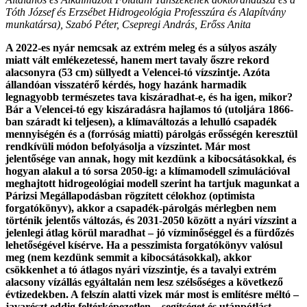
Tóth József és Erzsébet Hidrogeológia Professzúra és Alapítvány
munkatársa), Szabó Péter, Csepregi András, Erőss Anita
A 2022-es nyár nemcsak az extrém meleg és a súlyos aszály
miatt vált emlékezetessé, hanem mert tavaly őszre rekord
alacsonyra (53 cm) süllyedt a Velencei-tó vízszintje. Azóta
állandóan visszatérő kérdés, hogy hazánk harmadik
legnagyobb természetes tava kiszáradhat-e, és ha igen, mikor?
Bár a Velencei-tó egy kiszáradásra hajlamos tó (utoljára 1866-
ban száradt ki teljesen), a klímaváltozás a lehulló csapadék
mennyiségén és a (forróság miatti) párolgás erősségén keresztül
rendkívüli módon befolyásolja a vízszintet. Már most
jelentősége van annak, hogy mit kezdünk a kibocsátásokkal, és
hogyan alakul a tó sorsa 2050-ig: a klímamodell szimulációval
meghajtott hidrogeológiai modell szerint ha tartjuk magunkat a
Párizsi Megállapodásban rögzített célokhoz (optimista
forgatókönyv), akkor a csapadék-párolgás mérlegben nem
történik jelentős változás, és 2031-2050 között a nyári vízszint a
jelenlegi átlag körül maradhat – jó vízminőséggel és a fürdőzés
lehetőségével kísérve. Ha a pesszimista forgatókönyv valósul
meg (nem kezdünk semmit a kibocsátásokkal), akkor
csökkenhet a tó átlagos nyári vízszintje, és a tavalyi extrém
alacsony vízállás egyáltalán nem lesz szélsőséges a következő
évtizedekben. A felszín alatti vizek már most is említésre méltó –
javarészt eddig feltérképezetlen – segítséget és utánpótlást