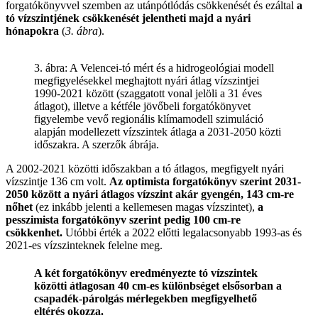
forgatókönyvvel szemben az utánpótlódás csökkenését és ezáltal
a
tó vízszintjének csökkenését jelentheti majd a nyári
hónapokra
(
3. ábra
).
3. ábra: A Velencei-tó mért és a hidrogeológiai modell
megfigyelésekkel meghajtott nyári átlag vízszintjei
1990-2021 között (szaggatott vonal jelöli a 31 éves
átlagot), illetve a kétféle jövőbeli forgatókönyvet
figyelembe vevő regionális klímamodell szimuláció
alapján modellezett vízszintek átlaga a 2031-2050 közti
időszakra. A szerzők ábrája.
A 2002-2021 közötti időszakban a tó átlagos, megfigyelt nyári
vízszintje 136 cm volt.
Az optimista forgatókönyv szerint 2031-
2050 között a nyári átlagos vízszint akár gyengén, 143 cm-re
nőhet
(ez inkább jelenti a kellemesen magas vízszintet),
a
pesszimista forgatókönyv szerint pedig 100 cm-re
csökkenhet.
Utóbbi érték a 2022 előtti legalacsonyabb 1993-as és
2021-es vízszinteknek felelne meg.
A két forgatókönyv eredményezte tó vízszintek
közötti átlagosan 40 cm-es különbséget elsősorban a
csapadék-párolgás mérlegekben megfigyelhető
eltérés okozza.