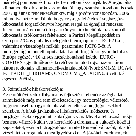
már elég pontosan és finom térbeli felbontással írják le. A regionális
klímamodellek historikus szimulációi nagy számban továbbra is csak
2005-ig állnak rendelkezésünkre, míg a jövőre vonatkozóan, 2006-
tól indítva azt szimuláljuk, hogy egy-egy feltételes üvegházgáz-
kibocsátási forgatókönyvre hogyan reagál az éghajlati rendszer.
Jelen tanulmányban két forgatókönyvet tekintettünk: az azonnali
kibocsátás-csökkentést feltételező, a Párizsi Megállapodásban
szereplő 2°C-os globális melegedést leíró, optimista RCP2.6-ot;
valamint a visszafogás nélküli, pesszimista RCP8.5-öt. A
hidrogeológiai modell input adatait adott forgatókönyvön belül az
Európa egészét ~10 km-es rácsfelbontással lefedő, EURO-
CORDEX együttműködés keretében futtatott ugyanazon három-
három regionális klímamodell-szimulációból (NorESM1-M_RCA4,
EC-EARTH_HIRHAM5, CNRM-CM5_ALADIN63) vettük át
egészen 2050-ig.
3. Szimulációk hibakorrekciója:
Az elmúlt évtizedek folyamatos fejlesztései ellenére az éghajlati
szimulációk még ma sem tökéletesek, így meteorológiai változótól
függően kisebb-nagyobb hibával terheltek a megfigyelésekkel
szemben. A hibák javításához hibakorrekciós módszerre és
megfigyelésekre egyaránt szükségünk van. Mivel a felhasznált négy
bemenő változó külön vett korrekciója elrontaná a változók közötti
kapcsolatot, ezért a hidrogeológiai modell kimenő változóit, pl. a tó
vízszintet korrigáljuk a megfigyelésekkel. A jövőbeli eredmények