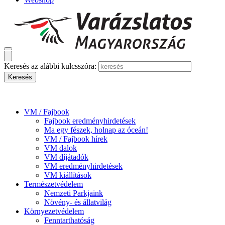
Keresés az alábbi kulcsszóra:
VM / Fajbook
Fajbook eredményhirdetések
Ma egy fészek, holnap az óceán!
VM / Fajbook hírek
VM dalok
VM díjátadók
VM eredményhirdetések
VM kiállítások
Természetvédelem
Nemzeti Parkjaink
Növény- és állatvilág
Környezetvédelem
Fenntarthatóság