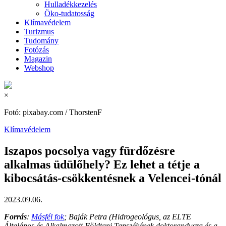
Hulladékkezelés
Öko-tudatosság
Klímavédelem
Turizmus
Tudomány
Fotózás
Magazin
Webshop
×
Fotó: pixabay.com / ThorstenF
Klímavédelem
Iszapos pocsolya vagy fürdőzésre
alkalmas üdülőhely? Ez lehet a tétje a
kibocsátás-csökkentésnek a Velencei-tónál
2023.09.06.
Forrás
:
Másfél fok
; Baják Petra (Hidrogeológus, az ELTE
Általános és Alkalmazott Földtani Tanszékének doktorandusza és a