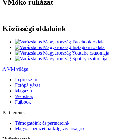
VMöko ruházat
Közösségi oldalaink
A VM világa
Impresszum
Fotópályázat
Magazin
Webshop
Fajbook
Partnereink
Támogatóink és partnereink
Magyar nemzetipark-igazgatóságok