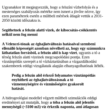
Ugyanakkor itt megjegyezzük, hogy a felszíni vízbefolyás és a
mesterséges szabályozás mértéke nem ismert a jövőre nézve, így
ezen paraméterek esetén a múltbeli mérések átlagát vettük a 2031-
2050 közötti időszakra is.
Segíthetnek a felszín alatti vizek, de kibocsátás-csökkentés
nélkül nem fog menni
A Velencei-tónak az éghajlatváltozás hatásaival szembeni
ellenálló képességét azonban növelheti az, hogy egy számunkra
láthatatlan forrásból, a felszín alól is kap vizet
, ugyanis a tó a
térség felszín alatti vizeinek megcsapolódási pontja. Ezen
vízutánpótlás szerepét a tó vízháztartásában a vízgazdálkodási
szakemberek eddigi vizsgálataik alapján elhanyagolhatónak ítélték.
Pedig a felszín alól érkező folyamatos vízutánpótlás
enyhítheti az éghajlatváltozásnak a tó
vízmennyiségére és vízminőségére gyakorolt
hatását.
A hidrogeológiai modellel végzett múltbeli szimulációk eddigi
eredményei azt mutatják, hogy
a tóba a felszín alól jelentős
mennyiségű (~3100 m3) víz érkezik naponta, ami átlagosan