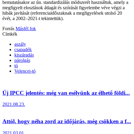
bemutatásakor az ún. standardizálás módszerét használtuk, amely a
megfigyelt eloszlások átlagát és szórását figyelembe véve végzi a
hibák javítását (referenciaidőszaknak a megfigyelések utolsó 20
évét, a 2002‒2021-t tekintettük).
Forrás
Másfél fok
Címkék
aszály
csapadék
kiszáradás
párolgás
tó
Velencei-tó
Új IPCC jelentés: még van esélyünk az élhető földi...
2021.08.23.
Attól, hogy néha zord az időjárás, még csökken a f...
2021.03.01.