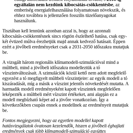
egyáltalán nem kezdünk kibocsátás-csökkentésbe
, az
emberiség energiafelhasználása folyamatosan növekszik, és
ehhez továbbra is jellemzően fosszilis tüzelőanyagokat
használunk.
Tisztában kell lennünk azonban azzal is, hogy az azonnali
kibocsátás-csökkentésnek sincs rögtön észlelhető hatása, csak egy-
két évtized múlva érezhetjük majd annak kedvező hatásait. Éppen
ezért a jövőbeli eredményeket csak a 2031-2050 időszakra mutatjuk
be.
A vizsgált három regionális klímamodell-szimulációval mind a
múltbeli, mind a jövőbeli időszakra modelleztük a tó
vízszintváltozásait. A szimulációk közül kettő nem adott megfelelő
egyezést a tó megfigyelt múltbeli vízszintjeire: az egyik modell a tó
kiszáradását, míg a másik a vízszint jelentős növekedését mutatta. A
harmadik modell eredményeként kapott vízszintek megfelelően
leképezték a múltbeli mért vízszint értékeket, ami alapján ez a
modell megbízható képet ad a jövőre vonatkozóan. Így a
következőkben csupán ennek a modellnek az eredményeit mutatjuk
be.
Fontos megjegyezni, hogy az egyetlen modellel kapott
hatásvizsgálatok óvatosan kezelendők, hiszen a jövőbeli éghajlati
eredmények csak több klímamodell-szimuláció együttes