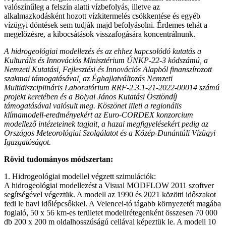
valószínűleg a felszín alatti vízbefolyás, illetve az
alkalmazkodásként hozott vízkitermelés csökkentése és egyéb
vízügyi döntések sem tudják majd befolyásolni. Érdemes tehát a
megelőzésre, a kibocsátások visszafogására koncentrálnunk.
A hidrogeológiai modellezés és az ehhez kapcsolódó kutatás a
Kulturális és Innovációs Minisztérium ÚNKP-22-3 kódszámú, a
Nemzeti Kutatási, Fejlesztési és Innovációs Alapból finanszírozott
szakmai támogatásával, az Éghajlatváltozás Nemzeti
Multidiszciplináris Laboratórium RRF-2.3.1-21-2022-00014 számú
projekt keretében és a Bolyai János Kutatási Ösztöndíj
támogatásával valósult meg. Köszönet illeti a regionális
klímamodell-eredményekért az Euro-CORDEX konzorcium
modellező intézeteinek tagjait, a hazai megfigyelésekért pedig az
Országos Meteorológiai Szolgálatot és a Közép-Dunántúli Vízügyi
Igazgatóságot.
Rövid tudományos módszertan:
1. Hidrogeológiai modellel végzett szimulációk:
A hidrogeológiai modellezést a Visual MODFLOW 2011 szoftver
segítségével végeztük. A modell az 1990 és 2021 közötti időszakot
fedi le havi időlépcsőkkel. A Velencei-tó tágabb környezetét magába
foglaló, 50 x 56 km-es területet modellrétegenként összesen 70 000
db 200 x 200 m oldalhosszúságú cellával képeztük le. A modell 10