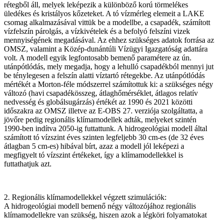
rétegből áll, melyek leképezik a különböző korú törmelékes
üledékes és kristályos kőzeteket. A tó vízmérleg elemeit a LAKE
csomag alkalmazásával vittük be a modellbe, a csapadék, számított
vízfelszín párolgás, a vízkivételek és a befolyó felszíni vizek
mennyiségének megadásával. Az ehhez szükséges adatok forrása az
OMSZ, valamint a Közép-dunántúli Vízügyi Igazgatóság adattára
volt. A modell egyik legfontosabb bemenő paramétere az ún.
utánpótlódás, mely megadja, hogy a lehulló csapadékból mennyi jut
be ténylegesen a felszín alatti víztartó rétegekbe. Az utánpótlódás
mértékét a Morton-féle módszerrel számítottuk ki: a szükséges négy
változó (havi csapadékösszeg, átlaghőmérséklet, átlagos relatív
nedvesség és globálsugárzás) értékét az 1990 és 2021 közötti
időszakra az OMSZ illetve az E-OBS 27. verziója szolgáltatta, a
jövőre pedig regionális klímamodellek adták, melyeket szintén
1990-ben indítva 2050-ig futtattunk. A hidrogeológiai modell által
számított tó vízszint éves szinten legfeljebb 30 cm-es (de 32 éves
átlagban 5 cm-es) hibával bírt, azaz a modell jól leképezi a
megfigyelt tó vízszint értékeket, így a klímamodellekkel is
futtathatjuk azt.
2. Regionális klímamodellekkel végzett szimulációk:
A hidrogeológiai modell bemenő négy változójához regionális
klímamodellekre van szükség, hiszen azok a légköri folyamatokat