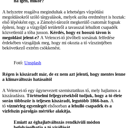
ha igen, mikor?
A helyzetre reagálva megindultak a lehetséges vízpótlási
megoldásokról szóló tárgyalások, melyek azóta eredményt is hoztak:
első lépésként egy, a Zámolyi-tározót megkerülő csatornát fognak
építeni, hogy a vízgyűjtő területről a tavasszal lehullott csapadék
közvetlenül a tóba jusson.
Kérdés, hogy ez hosszú távon is
megoldást jelent-e?
A Velencei-tó jövőbeli sorsának felfedése
érdekében vizsgáljuk meg, hogy mi okozta a tó vízszintjében
bekövetkező extrém csökkenést.
Fotó:
Unsplash
Régen is kiszáradt már, de ez nem azt jelenti, hogy mentes lenne
a klímaváltozás hatásaitól
A Velencei-tó egy úgynevezett szemisztatikus tó, mely hajlamos a
kiszáradásra.
Történelmi feljegyzésekből tudjuk, hogy a tó élete
során többször is teljesen kiszáradt, legutóbb 1866-ban.
A
tó
vízmérleg egyenlegét
elsősorban
a lehulló csapadék és a
vízfelszín párolgás mértéke alakítja.
Emiatt az éghajlatváltozás rendkívüli módon
befolyásolhatja a tó vízállását.