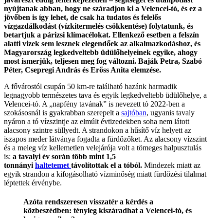
nyújtanak abban, hogy ne száradjon ki a Velencei-tó, és ez a
jövőben is így lehet, de csak ha tudatos és felelős
vízgazdálkodást (vízkitermelés csökkentése) folytatunk, és
betartjuk a párizsi klímacélokat. Ellenkező esetben a felszín
alatti vizek sem lesznek elegendőek az alkalmazkodáshoz, és
Magyarország legkedveltebb üdülőhelyeinek egyike, ahogy
most ismerjük, teljesen meg fog változni. Baják Petra, Szabó
Péter, Csepregi András és Erőss Anita elemzése.
A fővárostól csupán 50 km-re található hazánk harmadik
legnagyobb természetes tava és egyik legkedveltebb üdülőhelye, a
Velencei-tó. A „napfény tavának” is nevezett tó 2022-ben a
szokásosnál is gyakrabban szerepelt a
sajtóban
, ugyanis tavaly
nyáron a tó vízszintje az elmúlt évtizedekben soha nem látott
alacsony szintre süllyedt. A strandokon a hűsítő víz helyett az
iszapos meder látványa fogadta a fürdőzőket. Az alacsony vízszint
és a meleg víz kellemetlen velejárója volt a tömeges halpusztulás
is:
a tavalyi év során több mint 1,5
tonnányi
haltetemet
távolítottak el a tóból.
Mindezek miatt az
egyik strandon a kifogásolható vízminőség miatt fürdőzési tilalmat
léptettek érvénybe.
Azóta rendszeresen visszatér a kérdés a
közbeszédben: tényleg kiszáradhat a Velencei-tó, és