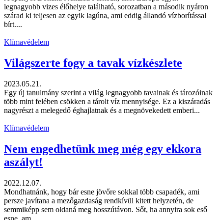
legnagyobb vizes élőhelye található, sorozatban a második nyáron
szárad ki teljesen az egyik lagúna, ami eddig állandó vízborítással
bírt....
Klímavédelem
Világszerte fogy a tavak vízkészlete
2023.05.21.
Egy új tanulmány szerint a világ legnagyobb tavainak és tározóinak
több mint felében csökken a tárolt víz mennyisége. Ez a kiszáradás
nagyrészt a melegedő éghajlatnak és a megnövekedett emberi...
Klímavédelem
Nem engedhetünk meg még egy ekkora
aszályt!
2022.12.07.
Mondhatnánk, hogy bár esne jövőre sokkal több csapadék, ami
persze javítana a mezőgazdaság rendkívül kitett helyzetén, de
semmiképp sem oldaná meg hosszútávon. Sőt, ha annyira sok eső
esne, am...