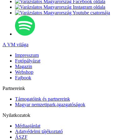
A VM világa
Impresszum
Fotópályázat
Magazin
Webshop
Fajbook
Partnereink
Támogatóink és partnereink
Magyar nemzetipark-igazgatóságok
Nyilatkozatok
Médiaajánlat
Adatvédelmi tájékoztató
ÁSZF