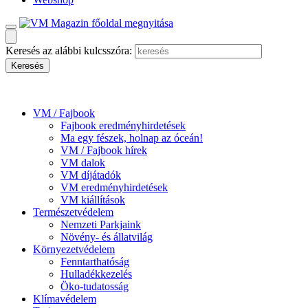
Keresés az alábbi kulcsszóra:
VM / Fajbook
Fajbook eredményhirdetések
Ma egy fészek, holnap az óceán!
VM / Fajbook hírek
VM dalok
VM díjátadók
VM eredményhirdetések
VM kiállítások
Természetvédelem
Nemzeti Parkjaink
Növény- és állatvilág
Környezetvédelem
Fenntarthatóság
Hulladékkezelés
Öko-tudatosság
Klímavédelem