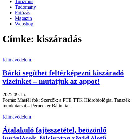
Turizmus
Tudomány
Fotózás
Magazin
Webshop
Címke: kiszáradás
Klímavédelem
Bárki segíthet feltérképezni kiszáradó
vizeinket – mutatjuk az appot!
2025.09.15.
Forrás: Másfél fok; Szerzők: a PTE TTK Hidrobiológiai Tanszék
munkatársai – Pernecker Bálint ta...
Klímavédelem
Átalakuló fajösszetétel, beözönlő
inváziósok, félsivatag rövid életű