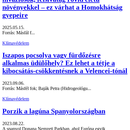
növényekkel – ez várhat a Homokhátság
gyepeire
2025.05.15.
Forrás: Másfál f...
Klímavédelem
Iszapos pocsolya vagy fürdőzésre
alkalmas üdülőhely? Ez lehet a tétje a
kibocsátás-csökkentésnek a Velencei-tónál
2023.09.06.
Forrás: Másfél fok; Baják Petra (Hidrogeológu...
Klímavédelem
Porzik a lagúna Spanyolországban
2023.08.22.
A spanyol Donana Nemzeti Parkban, ahol Európa egyik