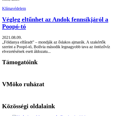
Klímavédelem
Végleg eltűnhet az Andok fennsíkjáról a
Poopó-tó
2021.08.09.
„Földanya elfáradt” – mondják az őslakos ajmarák. A szakértők
szerint a Poopó-tó, Bolívia második legnagyobb tava az öntözővíz
elvezetésének esett áldozatu...
Támogatóink
VMöko ruházat
Közösségi oldalaink