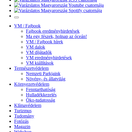
VM / Fajbook
Fajbook eredményhirdetések
Ma egy fészek, holnap az óceán!
VM / Fajbook hírek
VM dalok
VM díjátadók
VM eredményhirdetések
VM kiállítások
Természetvédelem
Nemzeti Parkjaink
Növény- és állatvilág
Környezetvédelem
Fenntarthatóság
Hulladékkezelés
Öko-tudatosság
Klímavédelem
Turizmus
Tudomány
Fotózás
Magazin
Webshop