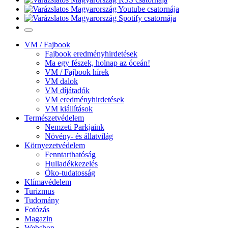
VM / Fajbook
Fajbook eredményhirdetések
Ma egy fészek, holnap az óceán!
VM / Fajbook hírek
VM dalok
VM díjátadók
VM eredményhirdetések
VM kiállítások
Természetvédelem
Nemzeti Parkjaink
Növény- és állatvilág
Környezetvédelem
Fenntarthatóság
Hulladékkezelés
Öko-tudatosság
Klímavédelem
Turizmus
Tudomány
Fotózás
Magazin
Webshop