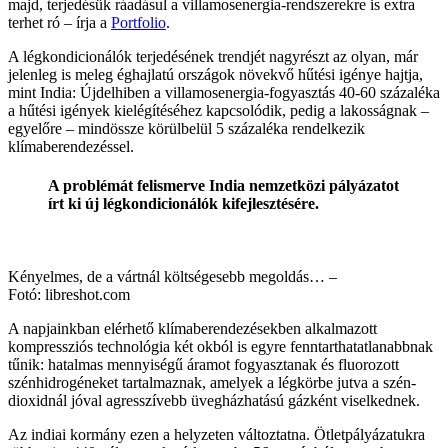
majd, terjedésük ráadásul a villamosenergia-rendszerekre is extra
terhet ró – írja a
Portfolio
.
A légkondicionálók terjedésének trendjét nagyrészt az olyan, már
jelenleg is meleg éghajlatú országok növekvő hűtési igénye hajtja,
mint India: Újdelhiben a villamosenergia-fogyasztás 40-60 százaléka
a hűtési igények kielégítéséhez kapcsolódik, pedig a lakosságnak –
egyelőre – mindössze körülbelül 5 százaléka rendelkezik
klímaberendezéssel.
A problémát felismerve India nemzetközi pályázatot
írt ki új légkondicionálók kifejlesztésére.
Kényelmes, de a vártnál költségesebb megoldás… –
Fotó: libreshot.com
A napjainkban elérhető klímaberendezésekben alkalmazott
kompressziós technológia két okból is egyre fenntarthatatlanabbnak
tűnik: hatalmas mennyiségű áramot fogyasztanak és fluorozott
szénhidrogéneket tartalmaznak, amelyek a légkörbe jutva a szén-
dioxidnál jóval agresszívebb üvegházhatású gázként viselkednek.
Az indiai kormány ezen a helyzeten változtatna. Ötletpályázatukra