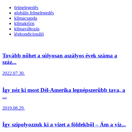
felmelegedés
globális felmelegedés
klímacsapda
klímakrízis
klímaváltozás
légkondicionáló
Tovább nőhet a súlyosan aszályos évek száma a
száz...
2022.07.30.
Így néz ki most Dél-Amerika legnépszerűbb tava, a
...
2019.08.29.
Így szipolyozzuk ki a vizet a földekből – Ám a víz...