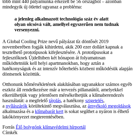
több mint 440 pályamunka érkezett be 56 országból – azonban
mindegyik új ötlettel ugyanaz a probléma:
a jelenleg alkalmazott technológia száz év alatt
olyan olcsóvá vált, amellyel egyszerűen nem tudnak
versenyezni.
A Global Cooling Prize nevű pályázat tíz döntősét 2019
novemberében fogják kihirdetni, akik 200 ezer dollárt kapnak a
tesztelhető prototípusok kifejlesztésére. A prototípusokat a
fejlesztőknek Újdelhiben két hónapon át folyamatosan
működtetniük kell helyi apartmanokban, hogy aztán a
hatékonyságuk és az intenzív hőterhelés közbeni működésük alapján
döntsenek közöttük.
Otthonunk hőmérsékletének alakításában ugyanakkor számos egyéb
eszköz áll rendelkezésre már a tervezés pillanatától, amelyekkel
elkerülhetjük vagy jelentősen mérsékelhetjük a klímaberendezés
használatát: a megfelelő
tájolás
, a hatékony
szigetelés
,
a
nyílászárók
körültekintő megválasztása, az
árnyékoló megoldások
alkalmazása és a
klímabarát kert
is sokat segíthet a nyáron is élhető
lakókörnyezet megteremtésében.
Forrás
Élő bolygónk klímavédelmi hírportál
Címkék