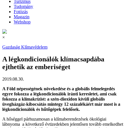
Turizmus
Tudomány
Fotózás
Magazin
Webshop
×
Gazdaság
Klímavédelem
A légkondicionálók klímacsapdába
ejthetik az emberiséget
2019.08.30.
A Föld népességének növekedése és a globális felmelegedés
egyre fokozza a légkondicionálók iránti keresletet, ami csak
fokozza a klímakrízist: a szén-dioxidon kívüli globális
üvegházgáz-kibocsátás mintegy 12 százalékáért már most is a
légkondicionálók és hűtőgépek felelősek.
A hőséggel párhuzamosan a klímaberendezések ökológiai
lábnyoma a következő évtizedekben jelentősen tovább emelkedhet