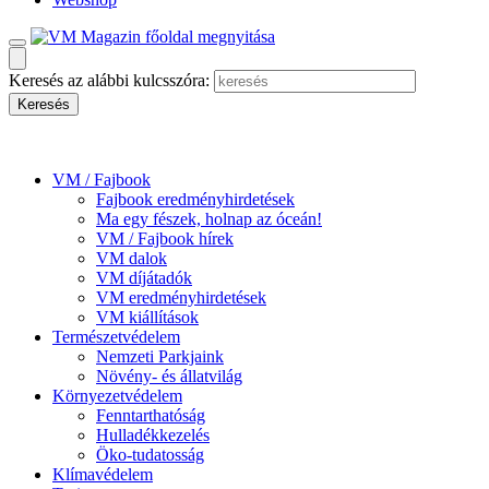
Keresés az alábbi kulcsszóra:
VM / Fajbook
Fajbook eredményhirdetések
Ma egy fészek, holnap az óceán!
VM / Fajbook hírek
VM dalok
VM díjátadók
VM eredményhirdetések
VM kiállítások
Természetvédelem
Nemzeti Parkjaink
Növény- és állatvilág
Környezetvédelem
Fenntarthatóság
Hulladékkezelés
Öko-tudatosság
Klímavédelem