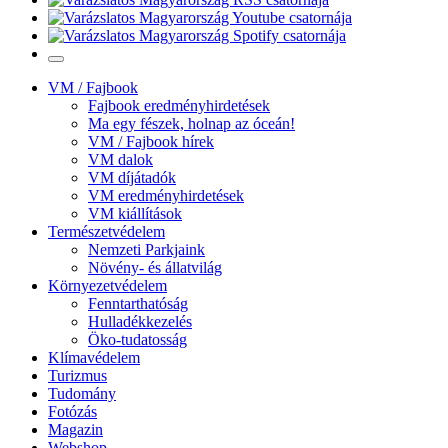
VM / Fajbook
Fajbook eredményhirdetések
Ma egy fészek, holnap az óceán!
VM / Fajbook hírek
VM dalok
VM díjátadók
VM eredményhirdetések
VM kiállítások
Természetvédelem
Nemzeti Parkjaink
Növény- és állatvilág
Környezetvédelem
Fenntarthatóság
Hulladékkezelés
Öko-tudatosság
Klímavédelem
Turizmus
Tudomány
Fotózás
Magazin
Webshop