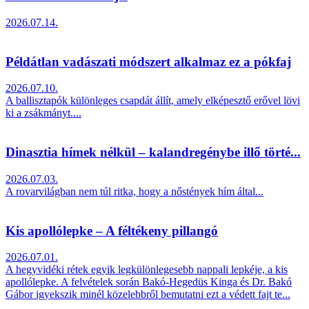
2026.07.14.
Példátlan vadászati módszert alkalmaz ez a pókfaj
2026.07.10.
A ballisztapók különleges csapdát állít, amely elképesztő erővel lövi
ki a zsákmányt....
Dinasztia hímek nélkül – kalandregénybe illő törté...
2026.07.03.
A rovarvilágban nem túl ritka, hogy a nőstények hím által...
Kis apollólepke – A féltékeny pillangó
2026.07.01.
A hegyvidéki rétek egyik legkülönlegesebb nappali lepkéje, a kis
apollólepke. A felvételek során Bakó-Hegedüs Kinga és Dr. Bakó
Gábor igyekszik minél közelebbről bemutatni ezt a védett fajt te...