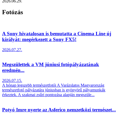
2026.06.29.
Fotózás
A Sony hivatalosan is bemutatta a Cinema Line új
királyát: megérkezett a Sony FX5!
2026.07.27.
Megszülettek a VM júniusi fotópályázatának
eredmén...
2026.07.15.
A hónap legszebb természetfotói A Varázslatos Magyarország
természetfotó pályázatára júniusban is gyönyörű pályamunkák
érkeztek. A szakmai zsűri pontozása alapján megszüle...
Potyó Imre nyerte az Asferico nemzetközi természet...