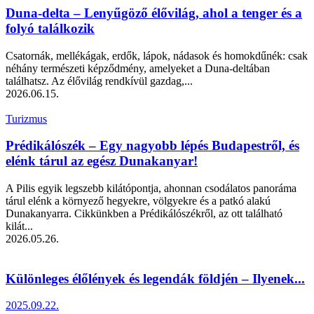
Duna-delta – Lenyűgöző élővilág, ahol a tenger és a
folyó találkozik
Csatornák, mellékágak, erdők, lápok, nádasok és homokdűnék: csak
néhány természeti képződmény, amelyeket a Duna-deltában
találhatsz. Az élővilág rendkívül gazdag,...
2026.06.15.
Turizmus
Prédikálószék – Egy nagyobb lépés Budapestről, és
elénk tárul az egész Dunakanyar!
A Pilis egyik legszebb kilátópontja, ahonnan csodálatos panoráma
tárul elénk a környező hegyekre, völgyekre és a patkó alakú
Dunakanyarra. Cikkünkben a Prédikálószékről, az ott található
kilát...
2026.05.26.
Különleges élőlények és legendák földjén – Ilyenek...
2025.09.22.