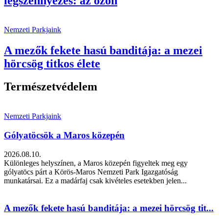
légszennyezés: az ózon
Nemzeti Parkjaink
A mezők fekete hasú banditája: a mezei
hörcsög titkos élete
Természetvédelem
Nemzeti Parkjaink
Gólyatöcsök a Maros közepén
2026.08.10.
Különleges helyszínen, a Maros közepén figyeltek meg egy
gólyatöcs párt a Körös-Maros Nemzeti Park Igazgatóság
munkatársai. Ez a madárfaj csak kivételes esetekben jelen...
A mezők fekete hasú banditája: a mezei hörcsög tit...