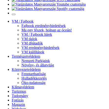
VM / Fajbook
Fajbook eredményhirdetések
Ma egy fészek, holnap az óceán!
VM / Fajbook hírek
VM dalok
VM díjátadók
VM eredményhirdetések
VM kiállítások
Természetvédelem
Nemzeti Parkjaink
Növény- és állatvilág
Környezetvédelem
Fenntarthatóság
Hulladékkezelés
Öko-tudatosság
Klímavédelem
Turizmus
Tudomány
Fotózás
Magazin
Webshop