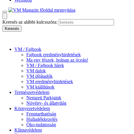
Keresés az alábbi kulcsszóra:
VM / Fajbook
Fajbook eredményhirdetések
Ma egy fészek, holnap az óceán!
VM / Fajbook hírek
VM dalok
VM díjátadók
VM eredményhirdetések
VM kiállítások
Természetvédelem
Nemzeti Parkjaink
Növény- és állatvilág
Környezetvédelem
Fenntarthatóság
Hulladékkezelés
Öko-tudatosság
Klímavédelem