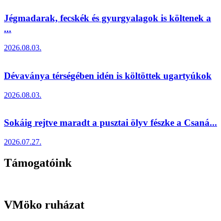
Jégmadarak, fecskék és gyurgyalagok is költenek a
...
2026.08.03.
Dévaványa térségében idén is költöttek ugartyúkok
2026.08.03.
Sokáig rejtve maradt a pusztai ölyv fészke a Csaná...
2026.07.27.
Támogatóink
VMöko ruházat