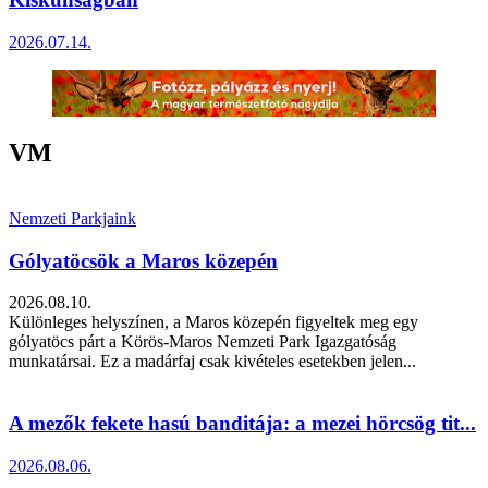
2026.07.14.
VM
Nemzeti Parkjaink
Gólyatöcsök a Maros közepén
2026.08.10.
Különleges helyszínen, a Maros közepén figyeltek meg egy
gólyatöcs párt a Körös-Maros Nemzeti Park Igazgatóság
munkatársai. Ez a madárfaj csak kivételes esetekben jelen...
A mezők fekete hasú banditája: a mezei hörcsög tit...
2026.08.06.