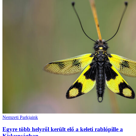
Nemzeti Parkjaink
Egyre több helyről került elő a keleti rablópille a
Kiskunságban