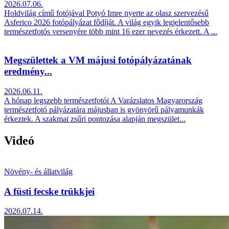
2026.07.06.
Holdvilág című fotójával Potyó Imre nyerte az olasz szervezésű
Asferico 2026 fotópályázat fődíját. A világ egyik legjelentősebb
természetfotós versenyére több mint 16 ezer nevezés érkezett. A ...
Megszülettek a VM májusi fotópályázatának
eredmény...
2026.06.11.
A hónap legszebb természetfotói A Varázslatos Magyarország
természetfotó pályázatára májusban is gyönyörű pályamunkák
érkeztek. A szakmai zsűri pontozása alapján megszület...
Videó
Növény- és állatvilág
A füsti fecske trükkjei
2026.07.14.