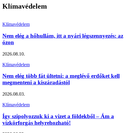
Klímavédelem
Klímavédelem
Nem elég a hőhullám, itt a nyári légszennyezés: az
ózon
2026.08.10.
Klímavédelem
Nem elég több fát ültetni: a meglévő erdőket kell
megmenteni a kiszáradástól
2026.08.03.
Klímavédelem
Így szipolyozzuk ki a vizet a földekből – Ám a
vízkörforgás helyrehozható!