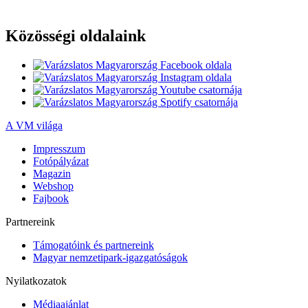
Közösségi oldalaink
A VM világa
Impresszum
Fotópályázat
Magazin
Webshop
Fajbook
Partnereink
Támogatóink és partnereink
Magyar nemzetipark-igazgatóságok
Nyilatkozatok
Médiaajánlat