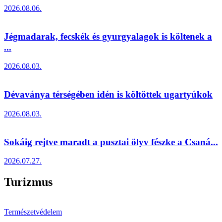
2026.08.06.
Jégmadarak, fecskék és gyurgyalagok is költenek a
...
2026.08.03.
Dévaványa térségében idén is költöttek ugartyúkok
2026.08.03.
Sokáig rejtve maradt a pusztai ölyv fészke a Csaná...
2026.07.27.
Turizmus
Természetvédelem