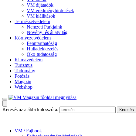
VM díjátadók
VM eredményhirdetések
VM kiállítások
Természetvédelem
Nemzeti Parkjaink
Növény- és állatvilág
Környezetvédelem
Fenntarthatóság
Hulladékkezelés
Öko-tudatosság
Klímavédelem
Turizmus
Tudomány
Fotózás
Magazin
Webshop
Keresés az alábbi kulcsszóra:
VM / Fajbook