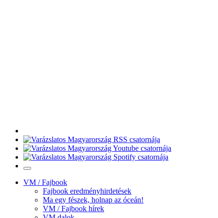
VM / Fajbook
Fajbook eredményhirdetések
Ma egy fészek, holnap az óceán!
VM / Fajbook hírek
VM dalok