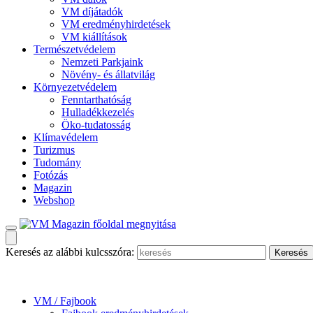
VM díjátadók
VM eredményhirdetések
VM kiállítások
Természetvédelem
Nemzeti Parkjaink
Növény- és állatvilág
Környezetvédelem
Fenntarthatóság
Hulladékkezelés
Öko-tudatosság
Klímavédelem
Turizmus
Tudomány
Fotózás
Magazin
Webshop
Keresés az alábbi kulcsszóra:
VM / Fajbook