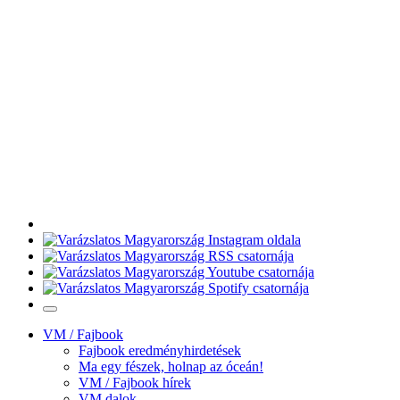
VM / Fajbook
Fajbook eredményhirdetések
Ma egy fészek, holnap az óceán!
VM / Fajbook hírek
VM dalok