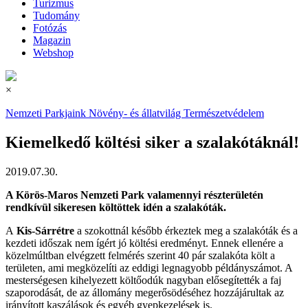
Turizmus
Tudomány
Fotózás
Magazin
Webshop
×
Nemzeti Parkjaink
Növény- és állatvilág
Természetvédelem
Kiemelkedő költési siker a szalakótáknál!
2019.07.30.
A Körös-Maros Nemzeti Park valamennyi részterületén
rendkívül sikeresen költöttek idén a szalakóták.
A
Kis-Sárrétre
a szokottnál később érkeztek meg a szalakóták és a
kezdeti időszak nem ígért jó költési eredményt. Ennek ellenére a
közelmúltban elvégzett felmérés szerint 40 pár szalakóta költ a
területen, ami megközelíti az eddigi legnagyobb példányszámot. A
mesterségesen kihelyezett költőodúk nagyban elősegítették a faj
szaporodását, de az állomány megerősödéséhez hozzájárultak az
irányított kaszálások és egyéb gyepkezelések is.