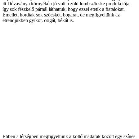
itt Dévaványa környékén jó volt a zöld lombszöcske produkciója,
így sok fészkelő párnál láthattuk, hogy ezzel etetik a fiatalokat.
Emellett hordtak sok szöcskét, bogarat, de megfigyeltünk az
étrendjükben gyíkot, csigát, békát is.
Ebben a térségben megfigyeltünk a költő madarak között egy színes