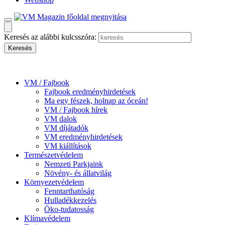
Keresés az alábbi kulcsszóra:
VM / Fajbook
Fajbook eredményhirdetések
Ma egy fészek, holnap az óceán!
VM / Fajbook hírek
VM dalok
VM díjátadók
VM eredményhirdetések
VM kiállítások
Természetvédelem
Nemzeti Parkjaink
Növény- és állatvilág
Környezetvédelem
Fenntarthatóság
Hulladékkezelés
Öko-tudatosság
Klímavédelem