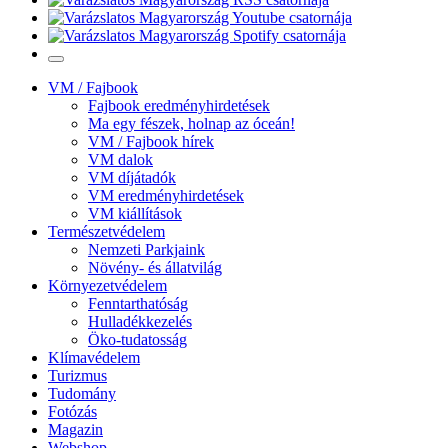
VM / Fajbook
Fajbook eredményhirdetések
Ma egy fészek, holnap az óceán!
VM / Fajbook hírek
VM dalok
VM díjátadók
VM eredményhirdetések
VM kiállítások
Természetvédelem
Nemzeti Parkjaink
Növény- és állatvilág
Környezetvédelem
Fenntarthatóság
Hulladékkezelés
Öko-tudatosság
Klímavédelem
Turizmus
Tudomány
Fotózás
Magazin
Webshop