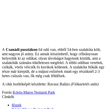
A
Csanádi pusztákon
64 odú van, ebből 54-ben szalakóta költ,
ami nagyon jó arány. Ez annak köszönhető, hogy célirányosan
helyeztük ki az odúkat, olyan távolságot hagytunk köztük, ami a
szalakóták számára tökéletesen megfelel. A többi odúban verebek,
csókák, vörös vércsék és kuvikok költenek. A szalakóta fiókák egy
része már kirepült, de a májusi esőzések miatt egy részüknél 2-3
hetes csúszás van, ők még csak félidősek.
A cikk borítóképét készítette: Ravasz Balázs
(Fiókaetetés után)
Forrás
Körös-Maros Nemzeti Park
Címkék
fészek