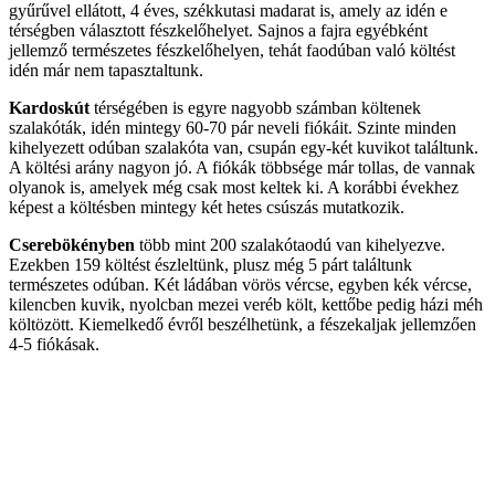
gyűrűvel ellátott, 4 éves, székkutasi madarat is, amely az idén e
térségben választott fészkelőhelyet. Sajnos a fajra egyébként
jellemző természetes fészkelőhelyen, tehát faodúban való költést
idén már nem tapasztaltunk.
Kardoskút
térségében is egyre nagyobb számban költenek
szalakóták, idén mintegy 60-70 pár neveli fiókáit. Szinte minden
kihelyezett odúban szalakóta van, csupán egy-két kuvikot találtunk.
A költési arány nagyon jó. A fiókák többsége már tollas, de vannak
olyanok is, amelyek még csak most keltek ki. A korábbi évekhez
képest a költésben mintegy két hetes csúszás mutatkozik.
Cserebökényben
több mint 200 szalakótaodú van kihelyezve.
Ezekben 159 költést észleltünk, plusz még 5 párt találtunk
természetes odúban. Két ládában vörös vércse, egyben kék vércse,
kilencben kuvik, nyolcban mezei veréb költ, kettőbe pedig házi méh
költözött. Kiemelkedő évről beszélhetünk, a fészekaljak jellemzően
4-5 fiókásak.