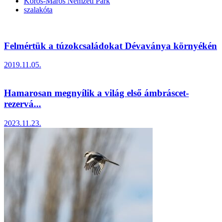
Körös-Maros Nemzeti Park
szalakóta
Felmértük a túzokcsaládokat Dévaványa környékén
2019.11.05.
Hamarosan megnyílik a világ első ámbráscet-
rezervá...
2023.11.23.