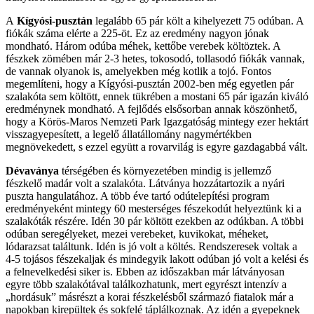
A
Kígyósi-pusztán
legalább 65 pár költ a kihelyezett 75 odúban. A
fiókák száma elérte a 225-öt. Ez az eredmény nagyon jónak
mondható. Három odúba méhek, kettőbe verebek költöztek. A
fészkek zömében már 2-3 hetes, tokosodó, tollasodó fiókák vannak,
de vannak olyanok is, amelyekben még kotlik a tojó. Fontos
megemlíteni, hogy a Kígyósi-pusztán 2002-ben még egyetlen pár
szalakóta sem költött, ennek tükrében a mostani 65 pár igazán kiváló
eredménynek mondható. A fejlődés elsősorban annak köszönhető,
hogy a Körös-Maros Nemzeti Park Igazgatóság mintegy ezer hektárt
visszagyepesített, a legelő állatállomány nagymértékben
megnövekedett, s ezzel együtt a rovarvilág is egyre gazdagabbá vált.
Dévaványa
térségében és környezetében mindig is jellemző
fészkelő madár volt a szalakóta. Látványa hozzátartozik a nyári
puszta hangulatához. A több éve tartó odútelepítési program
eredményeként mintegy 60 mesterséges fészekodút helyeztünk ki a
szalakóták részére. Idén 30 pár költött ezekben az odúkban. A többi
odúban seregélyeket, mezei verebeket, kuvikokat, méheket,
lódarazsat találtunk. Idén is jó volt a költés. Rendszeresek voltak a
4-5 tojásos fészekaljak és mindegyik lakott odúban jó volt a kelési és
a felnevelkedési siker is. Ebben az időszakban már látványosan
egyre több szalakótával találkozhatunk, mert egyrészt intenzív a
„hordásuk” másrészt a korai fészkelésből származó fiatalok már a
napokban kirepültek és sokfelé táplálkoznak. Az idén a gyepeknek