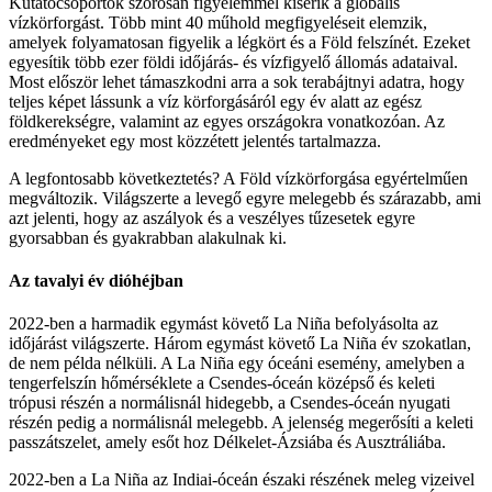
Kutatócsoportok szorosan figyelemmel kísérik a globális
vízkörforgást. Több mint 40 műhold megfigyeléseit elemzik,
amelyek folyamatosan figyelik a légkört és a Föld felszínét. Ezeket
egyesítik több ezer földi időjárás- és vízfigyelő állomás adataival.
Most először lehet támaszkodni arra a sok terabájtnyi adatra, hogy
teljes képet lássunk a víz körforgásáról egy év alatt az egész
földkerekségre, valamint az egyes országokra vonatkozóan. Az
eredményeket egy most közzétett jelentés tartalmazza.
A legfontosabb következtetés? A Föld vízkörforgása egyértelműen
megváltozik. Világszerte a levegő egyre melegebb és szárazabb, ami
azt jelenti, hogy az aszályok és a veszélyes tűzesetek egyre
gyorsabban és gyakrabban alakulnak ki.
Az tavalyi év dióhéjban
2022-ben a harmadik egymást követő La Niña befolyásolta az
időjárást világszerte. Három egymást követő La Niña év szokatlan,
de nem példa nélküli. A La Niña egy óceáni esemény, amelyben a
tengerfelszín hőmérséklete a Csendes-óceán középső és keleti
trópusi részén a normálisnál hidegebb, a Csendes-óceán nyugati
részén pedig a normálisnál melegebb. A jelenség megerősíti a keleti
passzátszelet, amely esőt hoz Délkelet-Ázsiába és Ausztráliába.
2022-ben a La Niña az Indiai-óceán északi részének meleg vizeivel