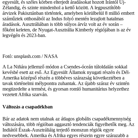
egyesült, és széles körben elterjedt áradásokat hozott Irántól Új-
Zélandig, és szinte mindenhol a kettő között. A legpusztítóbb
árvizek Pakisztánban történtek, amelyben körülbelül 8 millió embert
száműztek otthonából az Indus folyó mentén lezajlott hatalmas
áradások. Ausztráliában is több súlyos árvíz volt az év során –
főként keleten, de Nyugat-Ausztrália Kimberly régiójában is az év
legvégén és 2023-ban.
Fotó: unsplash.com / NASA
A La Niñára jellemző módon a Csendes-óceán túloldalán sokkal
kevésbé esett az eső. Az Egyesült Államok nyugati részén és Dél-
Amerika középső részén a többéves szárazság következtében a
tavak történelmi mélypontra zuhantak. Az újabb száraz év szintén
megtizedelte a termést, és gyorsan romló humanitárius helyzethez
vezetett Afrika szarván.
Változás a csapadékban
Bár az adatok nem utalnak az átlagos globális csapadékmennyiség
változására, több régióban aggasztó tendenciák figyelhetők meg. Az
Indiától Észak-Ausztráliáig terjedő monszun régiók egyre
nedvesebbek. Amerika és Afrika egyes részein egyre szárazabb a