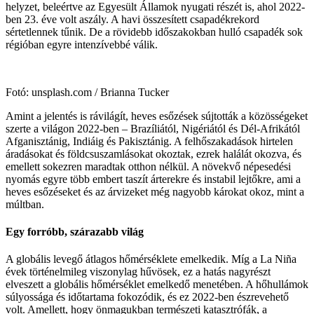
helyzet, beleértve az Egyesült Államok nyugati részét is, ahol 2022-
ben 23. éve volt aszály. A havi összesített csapadékrekord
sértetlennek tűnik. De a rövidebb időszakokban hulló csapadék sok
régióban egyre intenzívebbé válik.
Fotó: unsplash.com / Brianna Tucker
Amint a jelentés is rávilágít, heves esőzések sújtották a közösségeket
szerte a világon 2022-ben – Brazíliától, Nigériától és Dél-Afrikától
Afganisztánig, Indiáig és Pakisztánig. A felhőszakadások hirtelen
áradásokat és földcsuszamlásokat okoztak, ezrek halálát okozva, és
emellett sokezren maradtak otthon nélkül. A növekvő népesedési
nyomás egyre több embert taszít árterekre és instabil lejtőkre, ami a
heves esőzéseket és az árvizeket még nagyobb károkat okoz, mint a
múltban.
Egy forróbb, szárazabb világ
A globális levegő átlagos hőmérséklete emelkedik. Míg a La Niña
évek történelmileg viszonylag hűvösek, ez a hatás nagyrészt
elveszett a globális hőmérséklet emelkedő menetében. A hőhullámok
súlyossága és időtartama fokozódik, és ez 2022-ben észrevehető
volt. Amellett, hogy önmagukban természeti katasztrófák, a