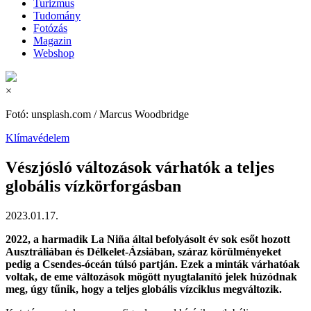
Turizmus
Tudomány
Fotózás
Magazin
Webshop
×
Fotó: unsplash.com / Marcus Woodbridge
Klímavédelem
Vészjósló változások várhatók a teljes
globális vízkörforgásban
2023.01.17.
2022, a harmadik La Niña által befolyásolt év sok esőt hozott
Ausztráliában és Délkelet-Ázsiában, száraz körülményeket
pedig a Csendes-óceán túlsó partján. Ezek a minták várhatóak
voltak, de eme változások mögött nyugtalanító jelek húzódnak
meg, úgy tűnik, hogy a teljes globális vízciklus megváltozik.