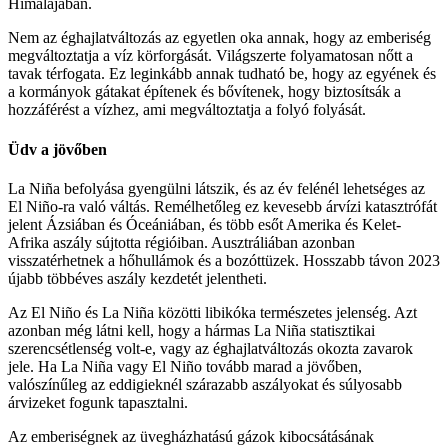
Himalájában.
Nem az éghajlatváltozás az egyetlen oka annak, hogy az emberiség
megváltoztatja a víz körforgását. Világszerte folyamatosan nőtt a
tavak térfogata. Ez leginkább annak tudható be, hogy az egyének és
a kormányok gátakat építenek és bővítenek, hogy biztosítsák a
hozzáférést a vízhez, ami megváltoztatja a folyó folyását.
Üdv a jövőben
La Niña befolyása gyengülni látszik, és az év felénél lehetséges az
El Niño-ra való váltás. Remélhetőleg ez kevesebb árvízi katasztrófát
jelent Ázsiában és Óceániában, és több esőt Amerika és Kelet-
Afrika aszály sújtotta régióiban. Ausztráliában azonban
visszatérhetnek a hőhullámok és a bozóttüzek. Hosszabb távon 2023
újabb többéves aszály kezdetét jelentheti.
Az El Niño és La Niña közötti libikóka természetes jelenség. Azt
azonban még látni kell, hogy a hármas La Niña statisztikai
szerencsétlenség volt-e, vagy az éghajlatváltozás okozta zavarok
jele. Ha La Niña vagy El Niño tovább marad a jövőben,
valószínűleg az eddigieknél szárazabb aszályokat és súlyosabb
árvizeket fogunk tapasztalni.
Az emberiségnek az üvegházhatású gázok kibocsátásának