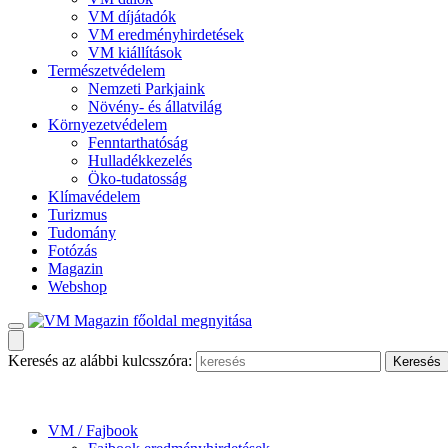
VM díjátadók
VM eredményhirdetések
VM kiállítások
Természetvédelem
Nemzeti Parkjaink
Növény- és állatvilág
Környezetvédelem
Fenntarthatóság
Hulladékkezelés
Öko-tudatosság
Klímavédelem
Turizmus
Tudomány
Fotózás
Magazin
Webshop
Keresés az alábbi kulcsszóra:
VM / Fajbook