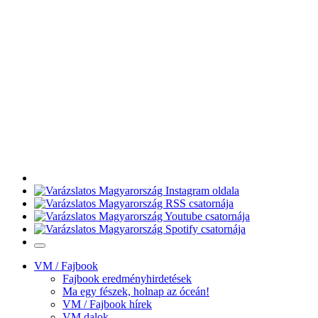
VM / Fajbook
Fajbook eredményhirdetések
Ma egy fészek, holnap az óceán!
VM / Fajbook hírek
VM dalok