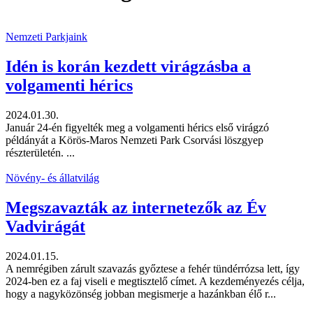
Nemzeti Parkjaink
Idén is korán kezdett virágzásba a
volgamenti hérics
2024.01.30.
Január 24-én figyelték meg a volgamenti hérics első virágzó
példányát a Körös-Maros Nemzeti Park Csorvási löszgyep
részterületén. ...
Növény- és állatvilág
Megszavazták az internetezők az Év
Vadvirágát
2024.01.15.
A nemrégiben zárult szavazás győztese a fehér tündérrózsa lett, így
2024-ben ez a faj viseli e megtisztelő címet. A kezdeményezés célja,
hogy a nagyközönség jobban megismerje a hazánkban élő r...