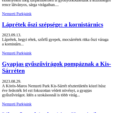
élőhelyeken még szeptemberben is gyönyörködhetünk a közönséges
rence látványos, sárga virágaiban....
Nemzeti Parkjaink
Láprétek őszi szépsége: a kornistárnics
2023.09.13.
Láprétek, hegyi rétek, szőrfű gyepek, mocsárrétek ritka őszi váraga
a kornistárn...
Nemzeti Parkjaink
Gyapjas gyűszűvirágok pompáznak a Kis-
Sárréten
2023.08.29.
A Körös-Maros Nemzeti Park Kis-Sárrét részterületén közel húsz
éve fedezték fel ezt fokozottan védett növényt, a gyapjas
gyűszűvirágot. Idén a szokásosnál is több virág...
Nemzeti Parkjaink