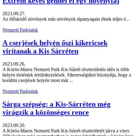
Extrém kevés génnel él egy növényfaj
2023.09.27.
Az élősködő növények más növények tápanyagain élnek teljes é...
Nemzeti Parkjaink
A cserjések helyén őszi kikericsek
virítanak a Kis Sárréten
2023.09.26.
A Körös-Maros Nemzeti Park Kis-Sárrét részterületén idén is több
helyen történtek területkezelések. Sikerességüket bizonyítja, hogy a
korábbi cserjések helyén most már ...
Nemzeti Parkjaink
Sárga szépség: a Kis-Sárréten még
virágzik a közönséges rence
2023.09.20.
A Körös-Maros Nemzeti Park Kis-Sárrét részterületét járva a vizes