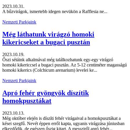
2023.10.31.
A bűzvirágok, ismertebb idegen nevükön a Rafflesia ne...
Nemzeti Parkjaink
Még láthatunk virágzó homoki
kikericseket a bugaci pusztán
2023.10.19.
Őszi sétáink alkalmával még találkozhatunk egy-egy virágzó
homoki kikericcsel a bugaci pusztán. Az 5-12 centiméter magasságú
homoki kikerics (Colchicum arenarium) levelei ke...
Nemzeti Parkjaink
Apró fehér gyöngyök díszítik
homokpusztákat
2023.10.13.
Még október elején is díszíti fehér virágaival a homokpusztákat a
kései szegfű. Nevét éppen erről kapta, ugyanis virágzása júniusban
elkezdődik, de egészen őszig kitart. A messziről apró fehér...