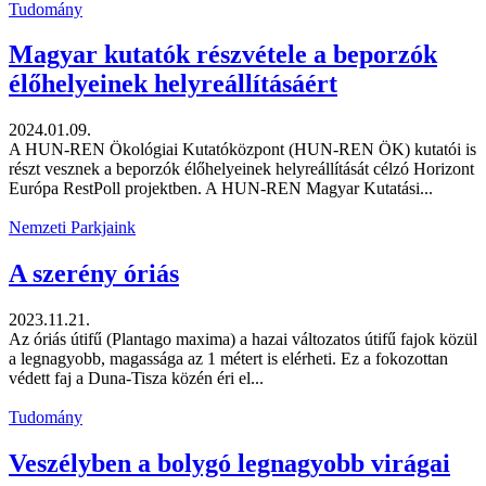
Tudomány
Magyar kutatók részvétele a beporzók
élőhelyeinek helyreállításáért
2024.01.09.
A HUN-REN Ökológiai Kutatóközpont (HUN-REN ÖK) kutatói is
részt vesznek a beporzók élőhelyeinek helyreállítását célzó Horizont
Európa RestPoll projektben. A HUN-REN Magyar Kutatási...
Nemzeti Parkjaink
A szerény óriás
2023.11.21.
Az óriás útifű (Plantago maxima) a hazai változatos útifű fajok közül
a legnagyobb, magassága az 1 métert is elérheti. Ez a fokozottan
védett faj a Duna-Tisza közén éri el...
Tudomány
Veszélyben a bolygó legnagyobb virágai