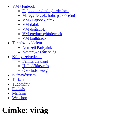
VM / Fajbook
Fajbook eredményhirdetések
Ma egy fészek, holnap az óceán!
VM / Fajbook hírek
VM dalok
VM díjátadók
VM eredményhirdetések
VM kiállítások
Természetvédelem
Nemzeti Parkjaink
Növény- és állatvilág
Környezetvédelem
Fenntarthatóság
Hulladékkezelés
Öko-tudatosság
Klímavédelem
Turizmus
Tudomány
Fotózás
Magazin
Webshop
Címke: virág