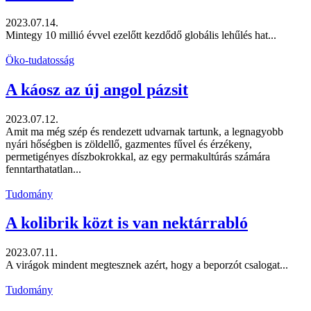
2023.07.14.
Mintegy 10 millió évvel ezelőtt kezdődő globális lehűlés hat...
Öko-tudatosság
A káosz az új angol pázsit
2023.07.12.
Amit ma még szép és rendezett udvarnak tartunk, a legnagyobb
nyári hőségben is zöldellő, gazmentes fűvel és érzékeny,
permetigényes díszbokrokkal, az egy permakultúrás számára
fenntarthatatlan...
Tudomány
A kolibrik közt is van nektárrabló
2023.07.11.
A virágok mindent megtesznek azért, hogy a beporzót csalogat...
Tudomány