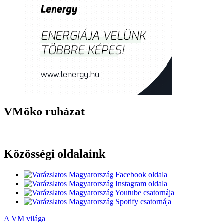
VMöko ruházat
Közösségi oldalaink
A VM világa