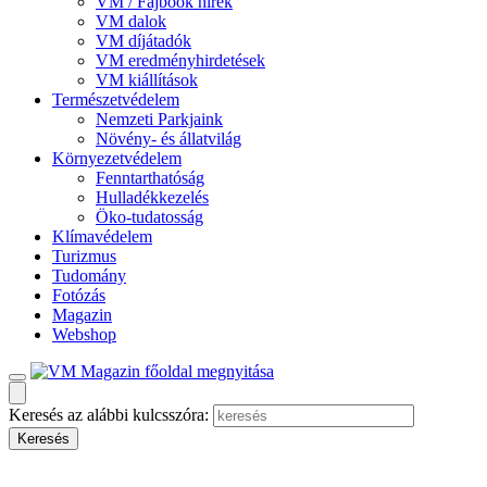
VM / Fajbook hírek
VM dalok
VM díjátadók
VM eredményhirdetések
VM kiállítások
Természetvédelem
Nemzeti Parkjaink
Növény- és állatvilág
Környezetvédelem
Fenntarthatóság
Hulladékkezelés
Öko-tudatosság
Klímavédelem
Turizmus
Tudomány
Fotózás
Magazin
Webshop
Keresés az alábbi kulcsszóra: