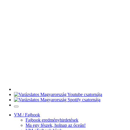
VM / Fajbook
Fajbook eredményhirdetések
Ma egy fészek, holnap az óceán!