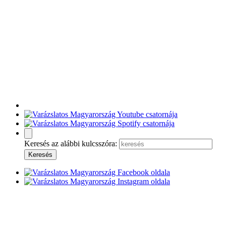
Keresés az alábbi kulcsszóra: