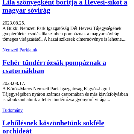
Lila szőnyegként borítja a Hevesi-síkot a
magyar sóvirág
2023.08.25.
A Bükki Nemzeti Park Igazgatóság Dél-Hevesi Tájegységének
gyepterületei csodás lila színben pompáznak a magyar sóvirág
tömeges virágzásától. A hazai szikesek címernövénye is lehetne,...
Nemzeti Parkjaink
Fehér tündérrózsák pompáznak a
csatornákban
2023.08.17.
A Körös-Maros Nemzeti Park Igazgatóság Kígyós-Ugrai
Tájegységében nyáron számos csatornában és más kisvízfolyásban
is rábukkanhatunk a fehér tündérrózsa gyönyörű virága...
Tudomány
Lehűlésnek köszönhetünk sokféle
orchideát