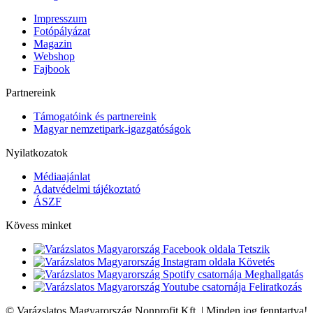
Impresszum
Fotópályázat
Magazin
Webshop
Fajbook
Partnereink
Támogatóink és partnereink
Magyar nemzetipark-igazgatóságok
Nyilatkozatok
Médiaajánlat
Adatvédelmi tájékoztató
ÁSZF
Kövess minket
Tetszik
Követés
Meghallgatás
Feliratkozás
© Varázslatos Magyarország Nonprofit Kft. | Minden jog fenntartva!