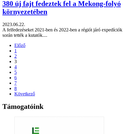
380 új fajt fedeztek fel a Mekong-folyó
környezetében
2023.06.22.
A felfedezéseket 2021-ben és 2022-ben a régiót járó expedíciók
során tették a kutatók....
Előző
1
2
3
4
5
6
7
8
Következő
Támogatóink