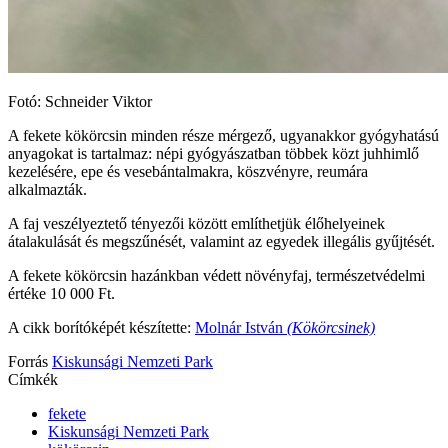
Fotó: Schneider Viktor
A fekete kökörcsin minden része mérgező, ugyanakkor gyógyhatású
anyagokat is tartalmaz: népi gyógyászatban többek közt juhhimlő
kezelésére, epe és vesebántalmakra, köszvényre, reumára
alkalmazták.
A faj veszélyeztető tényezői között említhetjük élőhelyeinek
átalakulását és megszűnését, valamint az egyedek illegális gyűjtését.
A fekete kökörcsin hazánkban védett növényfaj, természetvédelmi
értéke 10 000 Ft.
A cikk borítóképét készítette:
Molnár István
(Kökörcsinek)
Forrás
Kiskunsági Nemzeti Park
Címkék
fekete
Kiskunsági Nemzeti Park