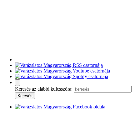
Keresés az alábbi kulcsszóra: