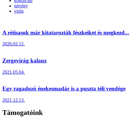
kökörcsin
növény
virág
A rétisasok már kitatarozták fészkeiket és megkezd...
2026.02.12.
Zergevirág kalauz
2021.05.04.
Egy ragadozó énekesmadár is a puszta téli vendége
2021.12.13.
Támogatóink