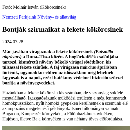
Fotó: Molnár István (Kökörcsinek)
Nemzeti Parkjaink
Növény- és állatvilág
Bontják szirmaikat a fekete kökörcsinek
2024.03.28.
Már javában virágoznak a fekete kökörcsinek
(Pulsatilla
nigricans)
a Duna–Tisza közén. A boglárkafélék családjába
tartozó, kisméretű növény bókoló virágai sötétbíbor, kis
túlzással fekete színűek. A faj virágzása március-áprilisban
történik, ugyanakkor ebben az időszakban még lehetnek
fagyosak is a napok, ezért hatékony védelmet biztosító szőrzet
borítja a növényegyedeket.
Hazánkban a fekete kökörcsin kis számban, de viszonylag sokfelé
megtalálható. Igazgatóságunk működési területén a még fennmaradt
homokpusztákon, nyílt homoki gyepeken kerülhetnek a szemünk elé
az impozáns megjelenésű példányok. Ismert állományai vannak
Bugacon, Kunpeszér környékén, a Fülöpházi-buckavidéken,
Hajóson, illetve Baja környékén is van néhány töves előfordulása.