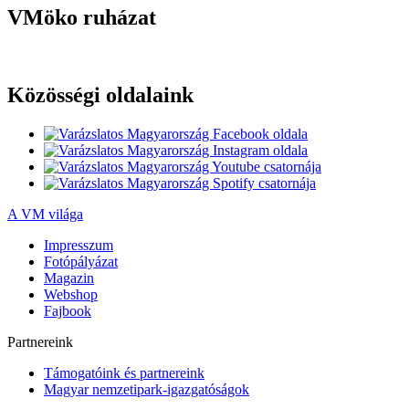
VMöko ruházat
Közösségi oldalaink
A VM világa
Impresszum
Fotópályázat
Magazin
Webshop
Fajbook
Partnereink
Támogatóink és partnereink
Magyar nemzetipark-igazgatóságok