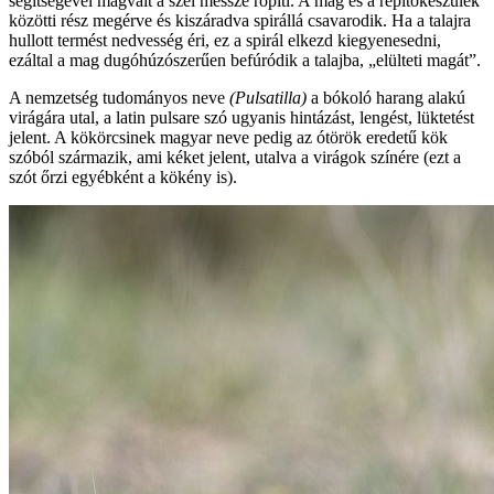
segítségével magvait a szél messze röpíti. A mag és a repítőkészülék
közötti rész megérve és kiszáradva spirállá csavarodik. Ha a talajra
hullott termést nedvesség éri, ez a spirál elkezd kiegyenesedni,
ezáltal a mag dugóhúzószerűen befúródik a talajba, „elülteti magát”.
A nemzetség tudományos neve
(Pulsatilla)
a bókoló harang alakú
virágára utal, a latin pulsare szó ugyanis hintázást, lengést, lüktetést
jelent. A kökörcsinek magyar neve pedig az ótörök eredetű kök
szóból származik, ami kéket jelent, utalva a virágok színére (ezt a
szót őrzi egyébként a kökény is).