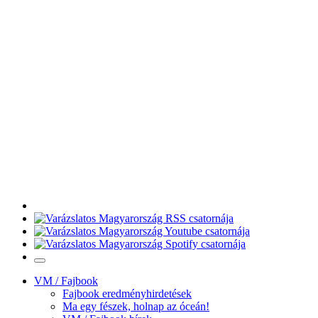
VM / Fajbook
Fajbook eredményhirdetések
Ma egy fészek, holnap az óceán!