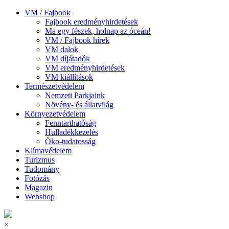
VM / Fajbook
Fajbook eredményhirdetések
Ma egy fészek, holnap az óceán!
VM / Fajbook hírek
VM dalok
VM díjátadók
VM eredményhirdetések
VM kiállítások
Természetvédelem
Nemzeti Parkjaink
Növény- és állatvilág
Környezetvédelem
Fenntarthatóság
Hulladékkezelés
Öko-tudatosság
Klímavédelem
Turizmus
Tudomány
Fotózás
Magazin
Webshop
×