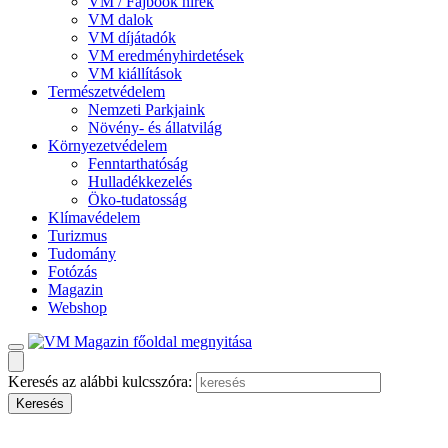
VM / Fajbook hírek
VM dalok
VM díjátadók
VM eredményhirdetések
VM kiállítások
Természetvédelem
Nemzeti Parkjaink
Növény- és állatvilág
Környezetvédelem
Fenntarthatóság
Hulladékkezelés
Öko-tudatosság
Klímavédelem
Turizmus
Tudomány
Fotózás
Magazin
Webshop
Keresés az alábbi kulcsszóra: