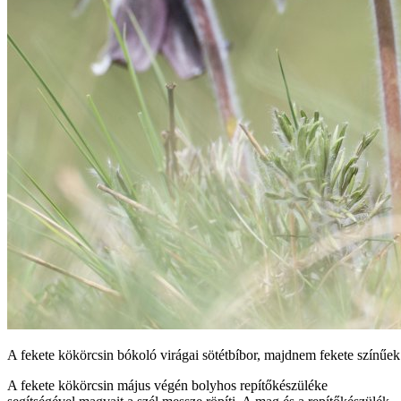
A fekete kökörcsin bókoló virágai sötétbíbor, majdnem fekete színűek
A fekete kökörcsin május végén bolyhos repítőkészüléke