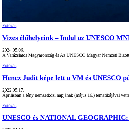
Fotózás
Vizes élőhelyeink – Indul az UNESCO MNB
2024.05.06.
A Varázslatos Magyarország és Az UNESCO Magyar Nemzeti Bizottsága
Fotózás
Hencz Judit képe lett a VM és UNESCO pá
2022.05.17.
Áprilisban a fény nemzetközi napjának (május 16.) tematikájával ve
Fotózás
UNESCO és NATIONAL GEOGRAPHIC: új ka