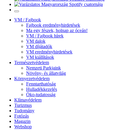
VM / Fajbook
Fajbook eredményhirdetések
Ma egy fészek, holnap az óceán!
VM / Fajbook hírek
VM dalok
VM díjátadók
VM eredményhirdetések
VM kiállítások
Természetvédelem
Nemzeti Parkjaink
Növény- és állatvilág
Környezetvédelem
Fenntarthatóság
Hulladékkezelés
Öko-tudatosság
Klímavédelem
Turizmus
Tudomány
Fotózás
Magazin
Webshop