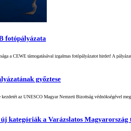
 fotópályázata
 a CEWE támogatásával izgalmas fotópályázatot hirdet! A pályázat a 
lyázatának győztese
tte kezdetét az UNESCO Magyar Nemzeti Bizottság védnökségével meghir
tegóriák a Varázslatos Magyarország te