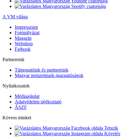
A VM világa
Impresszum
Fotópályázat
Magazin
Webshop
Fajbook
Partnereink
Támogatóink és partnereink
Magyar nemzetipark-igazgatóságok
Nyilatkozatok
Médiaajánlat
Adatvédelmi tájékoztató
ÁSZF
Kövess minket
Tetszik
Követés