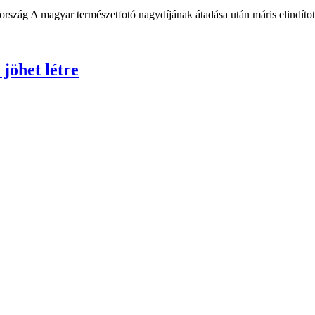
rszág A magyar természetfotó nagydíjának átadása után máris elindított
jöhet létre