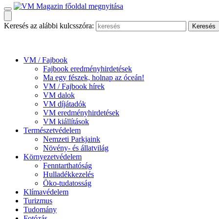
Keresés az alábbi kulcsszóra:
VM / Fajbook
Fajbook eredményhirdetések
Ma egy fészek, holnap az óceán!
VM / Fajbook hírek
VM dalok
VM díjátadók
VM eredményhirdetések
VM kiállítások
Természetvédelem
Nemzeti Parkjaink
Növény- és állatvilág
Környezetvédelem
Fenntarthatóság
Hulladékkezelés
Öko-tudatosság
Klímavédelem
Turizmus
Tudomány
Fotózás