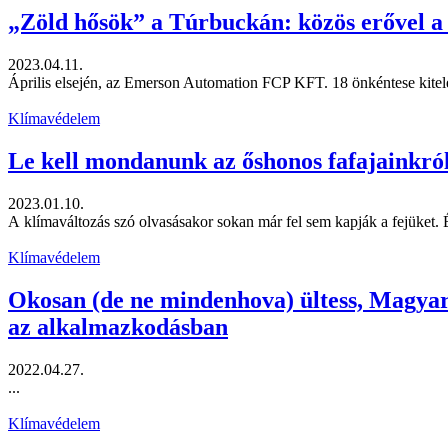
„Zöld hősök” a Túrbuckán: közös erővel a
2023.04.11.
Április elsején, az Emerson Automation FCP KFT. 18 önkéntese kitel
Klímavédelem
Le kell mondanunk az őshonos fafajainkró
2023.01.10.
A klímaváltozás szó olvasásakor sokan már fel sem kapják a fejüket. É
Klímavédelem
Okosan (de ne mindenhova) ültess, Magyaro
az alkalmazkodásban
2022.04.27.
...
Klímavédelem