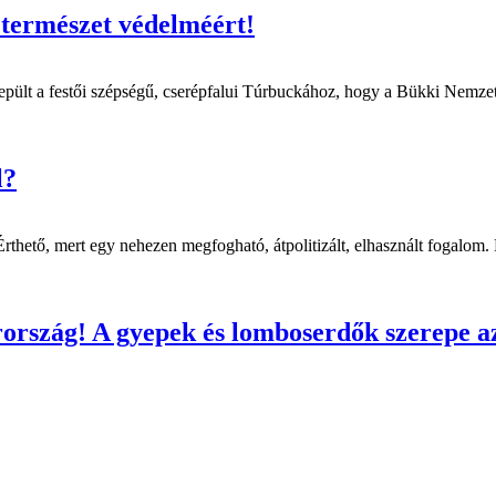
 természet védelméért!
epült a festői szépségű, cserépfalui Túrbuckához, hogy a Bükki Nemze
l?
rthető, mert egy nehezen megfogható, átpolitizált, elhasznált fogalom. K
rszág! A gyepek és lomboserdők szerepe az