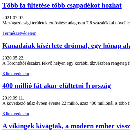
Több fa ültetése több csapadékot hozhat
2021.07.07.
Mezőgazdasági területek erdősítése átlagosan 7,6 százalékkal növelhet
Természetvédelem
Kanadaiak kísérlete drónnal, egy hónap alat
2020.05.22.
A Torontótól északra fekvő helyen egy korábbi tűzvészben rengeteg fa 
Klímavédelem
400 millió fát akar elültetni Írország
2019.09.11.
A következő húsz évben évente 22 millió, azaz 400 milliónál is több fá
Klímavédelem
A vikingek kivágták, a modern ember vissza