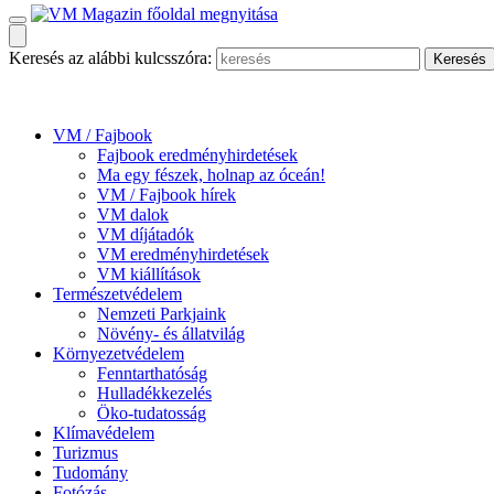
Keresés az alábbi kulcsszóra:
VM / Fajbook
Fajbook eredményhirdetések
Ma egy fészek, holnap az óceán!
VM / Fajbook hírek
VM dalok
VM díjátadók
VM eredményhirdetések
VM kiállítások
Természetvédelem
Nemzeti Parkjaink
Növény- és állatvilág
Környezetvédelem
Fenntarthatóság
Hulladékkezelés
Öko-tudatosság
Klímavédelem
Turizmus
Tudomány
Fotózás