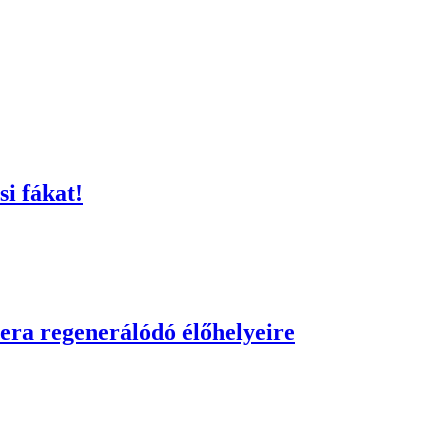
si fákat!
pera regenerálódó élőhelyeire