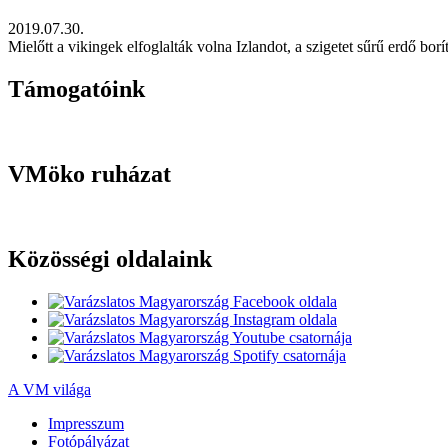
2019.07.30.
Mielőtt a vikingek elfoglalták volna Izlandot, a szigetet sűrű erdő bo
Támogatóink
VMöko ruházat
Közösségi oldalaink
A VM világa
Impresszum
Fotópályázat