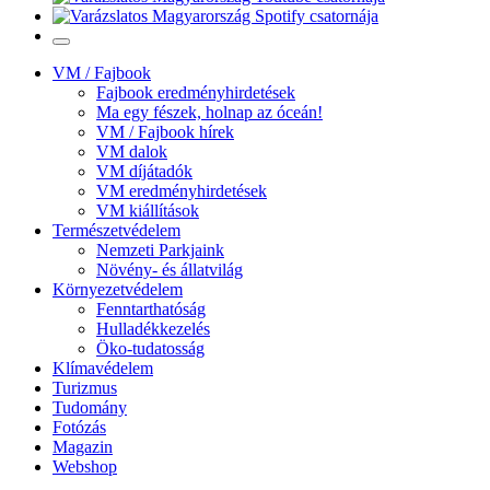
VM / Fajbook
Fajbook eredményhirdetések
Ma egy fészek, holnap az óceán!
VM / Fajbook hírek
VM dalok
VM díjátadók
VM eredményhirdetések
VM kiállítások
Természetvédelem
Nemzeti Parkjaink
Növény- és állatvilág
Környezetvédelem
Fenntarthatóság
Hulladékkezelés
Öko-tudatosság
Klímavédelem
Turizmus
Tudomány
Fotózás
Magazin
Webshop