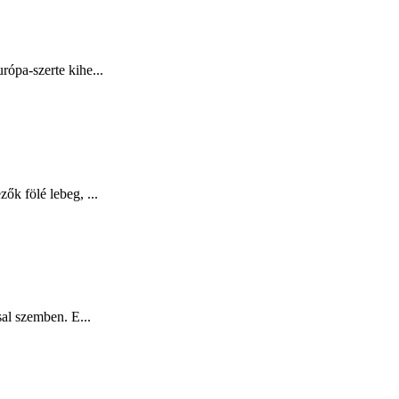
rópa-szerte kihe...
ők fölé lebeg, ...
sal szemben. E...