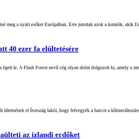
né meg a nyári esőket Európában. Erre jutottak azok a kutatók, akik Eu
t 40 ezer fa elültetésére
égett le. A Flash Forest nevű cég olyan drónt dolgozott ki, amely a mez
t ültetnének el Írország lakói, hogy felvegyék a harcot a klímaváltozás
ülteti az izlandi erdőket