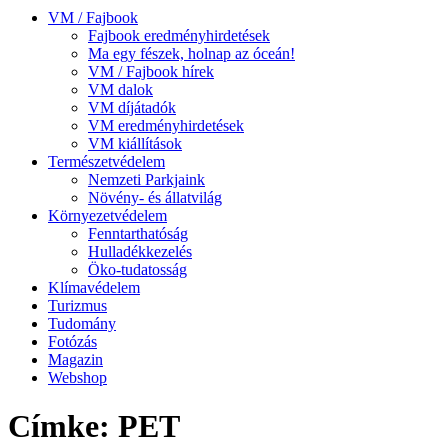
VM / Fajbook
Fajbook eredményhirdetések
Ma egy fészek, holnap az óceán!
VM / Fajbook hírek
VM dalok
VM díjátadók
VM eredményhirdetések
VM kiállítások
Természetvédelem
Nemzeti Parkjaink
Növény- és állatvilág
Környezetvédelem
Fenntarthatóság
Hulladékkezelés
Öko-tudatosság
Klímavédelem
Turizmus
Tudomány
Fotózás
Magazin
Webshop
Címke: PET