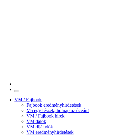
VM / Fajbook
Fajbook eredményhirdetések
Ma egy fészek, holnap az óceán!
VM / Fajbook hírek
VM dalok
VM díjátadók
VM eredményhirdetések