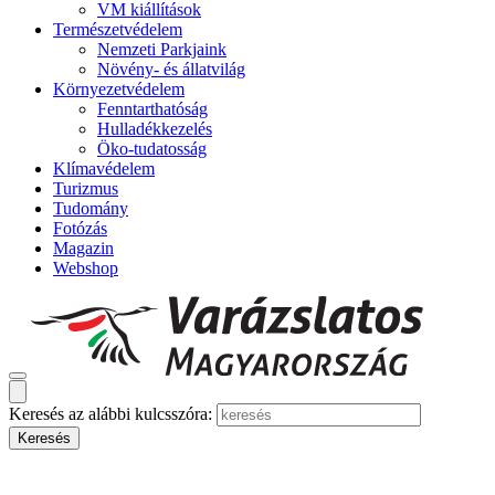
VM kiállítások
Természetvédelem
Nemzeti Parkjaink
Növény- és állatvilág
Környezetvédelem
Fenntarthatóság
Hulladékkezelés
Öko-tudatosság
Klímavédelem
Turizmus
Tudomány
Fotózás
Magazin
Webshop
Keresés az alábbi kulcsszóra: