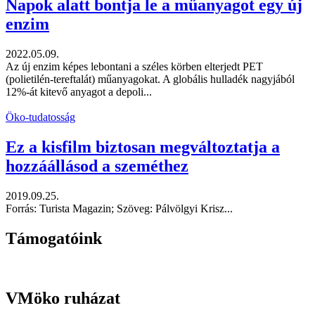
Napok alatt bontja le a műanyagot egy új
enzim
2022.05.09.
Az új enzim képes lebontani a széles körben elterjedt PET
(polietilén-tereftalát) műanyagokat. A globális hulladék nagyjából
12%-át kitevő anyagot a depoli...
Öko-tudatosság
Ez a kisfilm biztosan megváltoztatja a
hozzáállásod a szeméthez
2019.09.25.
Forrás: Turista Magazin; Szöveg: Pálvölgyi Krisz...
Támogatóink
VMöko ruházat