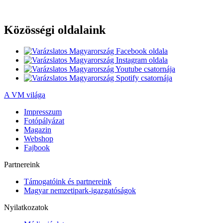
Közösségi oldalaink
A VM világa
Impresszum
Fotópályázat
Magazin
Webshop
Fajbook
Partnereink
Támogatóink és partnereink
Magyar nemzetipark-igazgatóságok
Nyilatkozatok