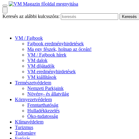
Keresés az alábbi kulcsszóra:
VM / Fajbook
Fajbook eredményhirdetések
Ma egy fészek, holnap az óceán!
VM / Fajbook hírek
VM dalok
VM díjátadók
VM eredményhirdetések
VM kiállítások
Természetvédelem
Nemzeti Parkjaink
Növény- és állatvilág
Környezetvédelem
Fenntarthatóság
Hulladékkezelés
Öko-tudatosság
Klímavédelem
Turizmus
Tudomány
Fotózás