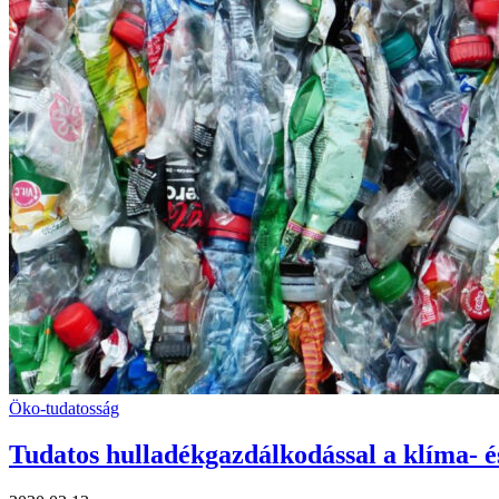
Öko-tudatosság
Tudatos hulladékgazdálkodással a klíma- és 