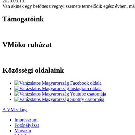
2020.03.13.
Van akinek egy befőttes üvegnyi szemete termelődik egész évben, másv
Támogatóink
VMöko ruházat
Közösségi oldalaink
A VM világa
Impresszum
Fotópályázat
Magazin