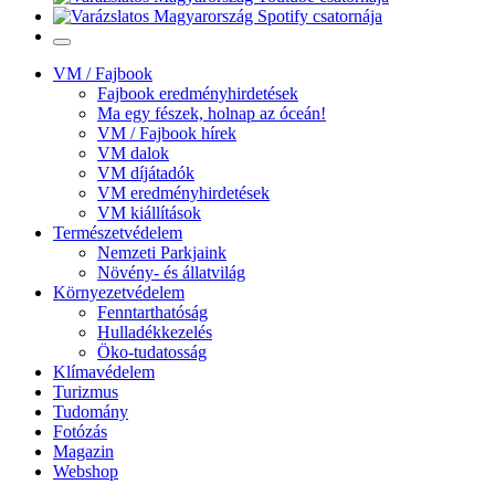
VM / Fajbook
Fajbook eredményhirdetések
Ma egy fészek, holnap az óceán!
VM / Fajbook hírek
VM dalok
VM díjátadók
VM eredményhirdetések
VM kiállítások
Természetvédelem
Nemzeti Parkjaink
Növény- és állatvilág
Környezetvédelem
Fenntarthatóság
Hulladékkezelés
Öko-tudatosság
Klímavédelem
Turizmus
Tudomány
Fotózás
Magazin
Webshop