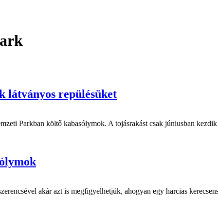
ark
 látványos repülésüket
mzeti Parkban költő kabasólymok. A tojásrakást csak júniusban kezdik m
sólymok
zerencsével akár azt is megfigyelhetjük, ahogyan egy harcias kerecsens