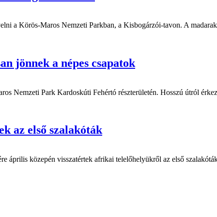
gyelni a Körös-Maros Nemzeti Parkban, a Kisbogárzói-tavon. A madarak c
an jönnek a népes csapatok
ros Nemzeti Park Kardoskúti Fehértó részterületén. Hosszú útról érkezett
k az első szalakóták
prilis közepén visszatértek afrikai telelőhelyükről az első szalakóták.