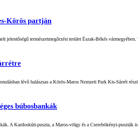
es-Körös partján
t jelentőségű természetmegőrzési terület Észak-Békés vármegyében. T
árrétre
onulásban lévő halászsas a Körös-Maros Nemzeti Park Kis-Sárrét részte
pséges búbosbankák
. A Kardoskúti-puszta, a Maros-völgy és a Cserebökényi-puszták is a f