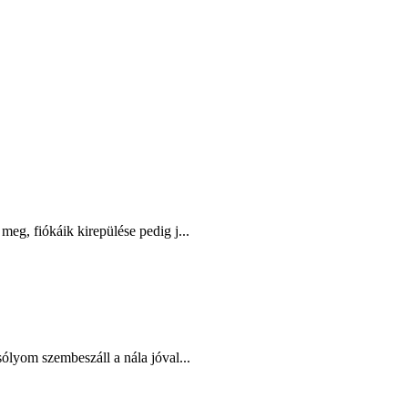
eg, fiókáik kirepülése pedig j...
ólyom szembeszáll a nála jóval...