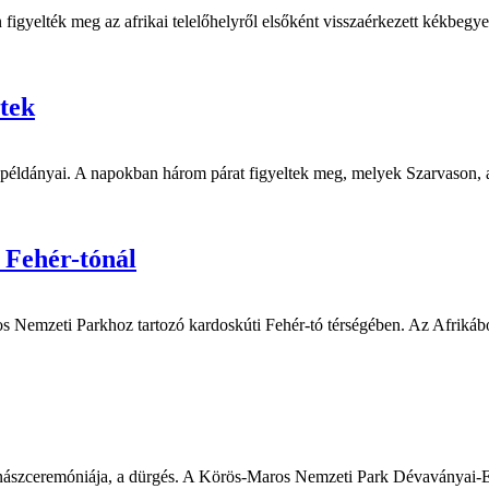
igyelték meg az afrikai telelőhelyről elsőként visszaérkezett kékbegyek
ztek
 példányai. A napokban három párat figyeltek meg, melyek Szarvason, az 
i Fehér-tónál
os Nemzeti Parkhoz tartozó kardoskúti Fehér-tó térségében. Az Afrikábó
 nászceremóniája, a dürgés. A Körös-Maros Nemzeti Park Dévaványai-Ecs