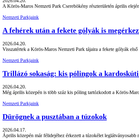
2026.04.20.
A Körös-Maros Nemzeti Park Cserebökény részterületén április elején f
Nemzeti Parkjaink
A fehérek után a fekete gólyák is megérke
2026.04.20.
Visszatértek a Körös-Maros Nemzeti Park tájaira a fekete gólyák első
Nemzeti Parkjaink
Trillázó sokaság: kis pólingok a kardoskút
2026.04.20.
Még április közepén is több száz kis póling tartózkodott a Körös-Mar
Nemzeti Parkjaink
Dürögnek a pusztában a túzokok
2026.04.17.
Április közepén már félidejéhez érkezett a túzokélet leglátványosabb