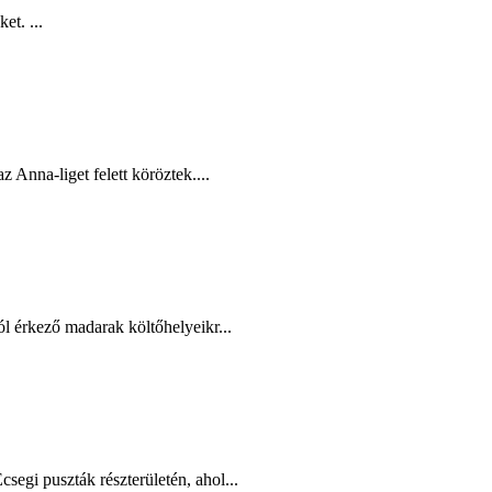
et. ...
Anna-liget felett köröztek....
l érkező madarak költőhelyeikr...
egi puszták részterületén, ahol...