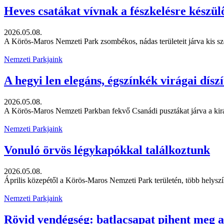
Heves csatákat vívnak a fészkelésre készül
2026.05.08.
A Körös-Maros Nemzeti Park zsombékos, nádas területeit járva kis sze
Nemzeti Parkjaink
A hegyi len elegáns, égszínkék virágai díszí
2026.05.08.
A Körös-Maros Nemzeti Parkban fekvő Csanádi pusztákat járva a kiránd
Nemzeti Parkjaink
Vonuló örvös légykapókkal találkoztunk
2026.05.08.
Április közepétől a Körös-Maros Nemzeti Park területén, több helyszí
Nemzeti Parkjaink
Rövid vendégség: batlacsapat pihent meg 