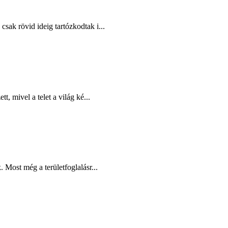
sak rövid ideig tartózkodtak i...
, mivel a telet a világ ké...
 Most még a területfoglalásr...