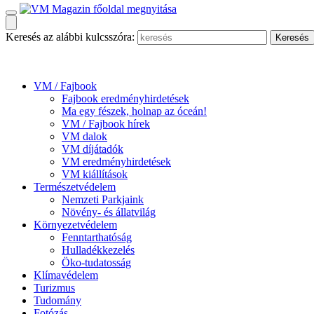
Keresés az alábbi kulcsszóra:
VM / Fajbook
Fajbook eredményhirdetések
Ma egy fészek, holnap az óceán!
VM / Fajbook hírek
VM dalok
VM díjátadók
VM eredményhirdetések
VM kiállítások
Természetvédelem
Nemzeti Parkjaink
Növény- és állatvilág
Környezetvédelem
Fenntarthatóság
Hulladékkezelés
Öko-tudatosság
Klímavédelem
Turizmus
Tudomány
Fotózás