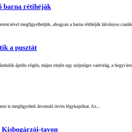
ő barna rétihéják
rencsével megfigyelhetjük, ahogyan a barna rétihéják látványos csatáka
tik a pusztát
ulók április végén, május elején egy szépséges vadvirág, a hegyi len é
nen is megfigyeltek átvonuló örvös légykapókat. Az...
a Kisbogárzói-tavon