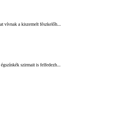
t vívnak a kiszemelt fészkelőh...
gszínkék szirmait is felfedezh...