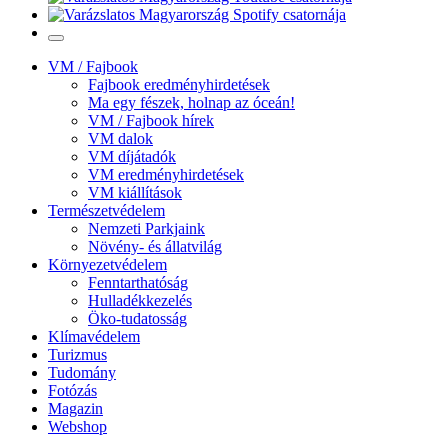
VM / Fajbook
Fajbook eredményhirdetések
Ma egy fészek, holnap az óceán!
VM / Fajbook hírek
VM dalok
VM díjátadók
VM eredményhirdetések
VM kiállítások
Természetvédelem
Nemzeti Parkjaink
Növény- és állatvilág
Környezetvédelem
Fenntarthatóság
Hulladékkezelés
Öko-tudatosság
Klímavédelem
Turizmus
Tudomány
Fotózás
Magazin
Webshop